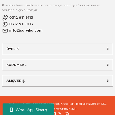
Kesintisiz hizmet kalitemiz ile her zaman yanınızdayız. Siparişleriniz ve
sorularınız için buradayız!
0312 911 9113
0312 911 9113
info@surviku.com
ÜYELİK
KURUMSAL
ALIŞVERİŞ
© 2025 Surviku. Tüm hakları saklıdır. Kredi kartı bilgileriniz 256 bit SSL
sertifikası ile korunmaktadır.
WhatsApp Sipariş