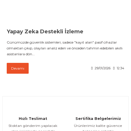
 Paketleri
Yapay Zeka Destekli İzleme
Günümüzde güvenlik sistemleri, sadece "kayıt alan" pasif cihazlar
olmaktan çıkıp, olayları analiz eden ve önceden tahmin edebilen akıllı
asistanlara dön...
Devamı
29/01/2026
12:34
Hızlı Teslimat
Sertifika Belgelerimiz
Stoktan gönderim yapılacak
Ürünlerimiz kalite güvence