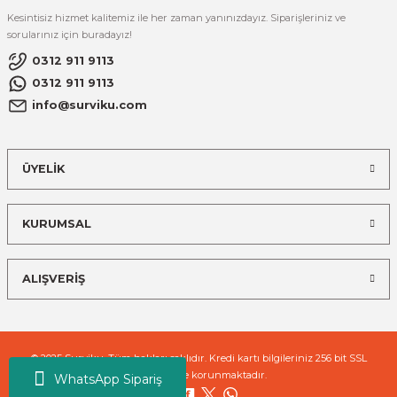
Kesintisiz hizmet kalitemiz ile her zaman yanınızdayız. Siparişleriniz ve
sorularınız için buradayız!
0312 911 9113
0312 911 9113
info@surviku.com
ÜYELİK
KURUMSAL
ALIŞVERİŞ
© 2025 Surviku. Tüm hakları saklıdır. Kredi kartı bilgileriniz 256 bit SSL
sertifikası ile korunmaktadır.
WhatsApp Sipariş