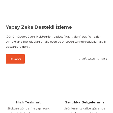
 Paketleri
Yapay Zeka Destekli İzleme
Günümüzde güvenlik sistemleri, sadece "kayıt alan" pasif cihazlar
olmaktan çıkıp, olayları analiz eden ve önceden tahmin edebilen akıllı
asistanlara dön...
Devamı
29/01/2026
12:34
Hızlı Teslimat
Sertifika Belgelerimiz
Stoktan gönderim yapılacak
Ürünlerimiz kalite güvence