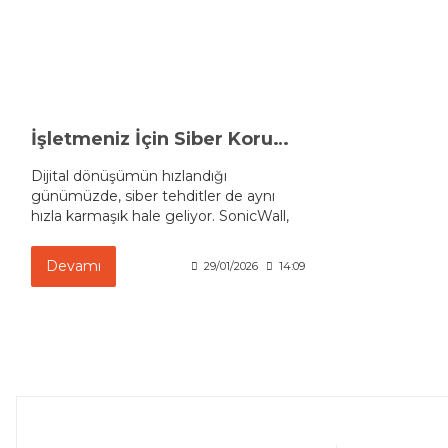
İşletmeniz İçin Siber Koruma Çözümleri
Dijital dönüşümün hızlandığı
günümüzde, siber tehditler de aynı
hızla karmaşık hale geliyor. SonicWall,
küçük işletmelerden büyük veri
merkezl...
Devamı
29/01/2026
14:09