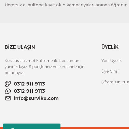
Ücretsiz e-bültene kayıt olun kampanyaları anında öğrenin.
BİZE ULAŞIN
ÜYELİK
Kesintisiz hizmet kalitemiz ile her zaman
Yeni Üyelik
yanınızdayız. Siparişleriniz ve sorularınız için
Üye Girişi
buradayız!
Şifremi Unutt
0312 911 9113
0312 911 9113
info@surviku.com