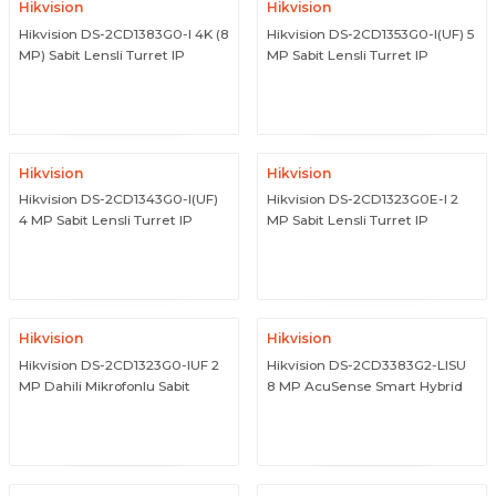
Hikvision
Hikvision
Hikvision DS-2CD1383G0-I 4K (8
Hikvision DS-2CD1353G0-I(UF) 5
MP) Sabit Lensli Turret IP
MP Sabit Lensli Turret IP
Network Kamera
Network Kamera (Mikrofon
ÜRÜNÜ İNCELE
ÜRÜNÜ İNCELE
Opsiyonlu)
Hikvision
Hikvision
Hikvision DS-2CD1343G0-I(UF)
Hikvision DS-2CD1323G0E-I 2
4 MP Sabit Lensli Turret IP
MP Sabit Lensli Turret IP
Network Kamera (Mikrofon
Network Kamera
ÜRÜNÜ İNCELE
ÜRÜNÜ İNCELE
Opsiyonlu)
Hikvision
Hikvision
Hikvision DS-2CD1323G0-IUF 2
Hikvision DS-2CD3383G2-LISU
MP Dahili Mikrofonlu Sabit
8 MP AcuSense Smart Hybrid
Lensli Turret IP Network
Light Sabit Lensli Turret IP
ÜRÜNÜ İNCELE
ÜRÜNÜ İNCELE
Kamera
Network Kamera