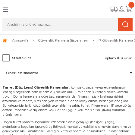
Geri Dön
Geri Dön
Geri Dön
amera Sistemleri
r Güvenlik
zi ve Depolama Ürünleri
mera Sistemleri (Network Kameraları)
lik Duvarı) Cihazları
eri
Anasayfa
Güvenlik Kamera Sistemleri
IP Güvenlik Kamera 
ihazları (NVR ve DVR)
 (Ağ Anahtarı) Modelleri
ama Sistemleri
Stoktakiler
Toplam 189 ürün
Harddiskleri ve Depolama Çözümleri
sal Ağ Yönlendiricileri
 ve SSD
ksesuarları ve Bağlantı Kabloları
-Fi) ve Access Point Ürünleri
elaket Kurtarma
Turret (Düz Lens) Güvenlik Kameraları
, kompakt yapısı ve esnek ayarlanabilir
lens açısı sayesinde hem iç hem dış mekân kurulumlarında sık tercih edilen kamera
tipidir. Dome kameralara göre bazı senaryolarda IR yansıma/ışık kırılması riskini
 ve Kamera Lisansları
ve Antivirüs Yazılımları
temleri
azaltması ve montaj sırasında yön vermenin daha kolay olması nedeniyle öne çıkar.
Bu kategoride; farklı çözünürlük seçeneklerine sahip turret IP kameralar, IR gece görüş
destekli modeller ve dış ortam koşullarına uygun koruma sınıfları (IP/IK) bulunan
 Veri Merkezi Altyapısı
ürünler yer alır.
Doğru turret kamera seçiminde; izlenecek alanın genişliği (lens/görüş açısı),
aydınlatma koşulları (gece görüş ihtiyacı), montaj yüksekliği, dış mekân dayanımı ve
tam İzleme
gerekiyorsa akıllı analiz özellikleri gibi kriterler önemlidir. Surviku’da ürünleri teknik