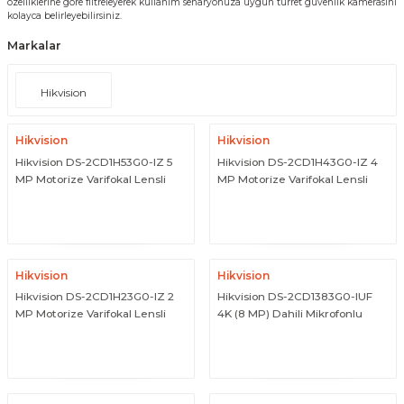
özelliklerine göre filtreleyerek kullanım senaryonuza uygun turret güvenlik kamerasını
kolayca belirleyebilirsiniz.
 Paketleri
Markalar
Hikvision
Hikvision
Hikvision
Hikvision DS-2CD1H53G0-IZ 5
Hikvision DS-2CD1H43G0-IZ 4
MP Motorize Varifokal Lensli
MP Motorize Varifokal Lensli
Turret IP Network Kamera
Turret IP Network Kamera
ÜRÜNÜ İNCELE
ÜRÜNÜ İNCELE
Hikvision
Hikvision
Hikvision DS-2CD1H23G0-IZ 2
Hikvision DS-2CD1383G0-IUF
MP Motorize Varifokal Lensli
4K (8 MP) Dahili Mikrofonlu
Turret IP Network Kamera
Sabit Turret IP Network Kamera
ÜRÜNÜ İNCELE
ÜRÜNÜ İNCELE