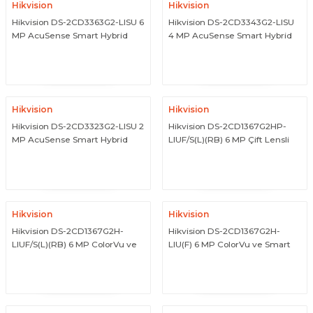
Hikvision
Hikvision
Hikvision DS-2CD3363G2-LISU 6
Hikvision DS-2CD3343G2-LISU
MP AcuSense Smart Hybrid
4 MP AcuSense Smart Hybrid
Light Sabit Lensli Turret IP
Light Sabit Lensli Turret IP
ÜRÜNÜ İNCELE
ÜRÜNÜ İNCELE
Network Kamera
Network Kamera
Hikvision
Hikvision
Hikvision DS-2CD3323G2-LISU 2
Hikvision DS-2CD1367G2HP-
MP AcuSense Smart Hybrid
LIUF/S(L)(RB) 6 MP Çift Lensli
Light Sabit Lensli Turret IP
180° Geniş Açılı ColorVu ve
ÜRÜNÜ İNCELE
ÜRÜNÜ İNCELE
Network Kamera
Smart Hybrid Light Turret
Kamera
Hikvision
Hikvision
Hikvision DS-2CD1367G2H-
Hikvision DS-2CD1367G2H-
LIUF/S(L)(RB) 6 MP ColorVu ve
LIU(F) 6 MP ColorVu ve Smart
Smart Hybrid Light Strobe Light
Hybrid Light Sabit Turret IP
ÜRÜNÜ İNCELE
ÜRÜNÜ İNCELE
Destekli Turret Kamera
Kamera