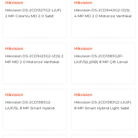
Hikvision
Hikvision
Hikvision DS-2CD1327G2-L(UF)
Hikvision DS-2CD1H43G2-IZ(S)
2 MP ColorVu MD 2.0 Sabit
4 MP MD 2.0 Motorize Varifokal
Lensli Turret IP Network
Lensli Turret IP Network
ÜRÜNÜ İNCELE
ÜRÜNÜ İNCELE
Kamera
Kamera
Hikvision
Hikvision
Hikvision DS-2CD1H23G2-IZ(S) 2
Hikvision DS-2CD1383G2P-
MP MD 2.0 Motorize Varifokal
LIUF/S(L)(RB) 8 MP Çift Lensli
Lensli Turret IP Network
Geniş Açılı Smart Hybrid Light
ÜRÜNÜ İNCELE
ÜRÜNÜ İNCELE
Kamera
Sabit Turret Kamera
Hikvision
Hikvision
Hikvision DS-2CD1383G2-
Hikvision DS-2CD1383G2-LIU(F)
LIUF/SL 8 MP Smart Hybrid
8 MP Smart Hybrid Light Sabit
Light Strobe Light Destekli
Lensli Turret IP Network
ÜRÜNÜ İNCELE
ÜRÜNÜ İNCELE
Sabit Turret Kamera
Kamera