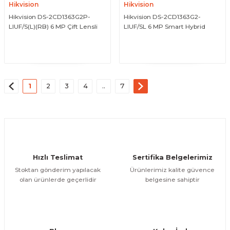
Hikvision
Hikvision
Hikvision DS-2CD1363G2P-
Hikvision DS-2CD1363G2-
LIUF/S(L)(RB) 6 MP Çift Lensli
LIUF/SL 6 MP Smart Hybrid
Geniş Açılı Smart Hybrid Light
Light Strobe Light Destekli
ÜRÜNÜ İNCELE
ÜRÜNÜ İNCELE
Sabit Turret Kamera
Sabit Turret Kamera
1
2
3
4
..
7
Hızlı Teslimat
Sertifika Belgelerimiz
Stoktan gönderim yapılacak
Ürünlerimiz kalite güvence
olan ürünlerde geçerlidir
belgesine sahiptir