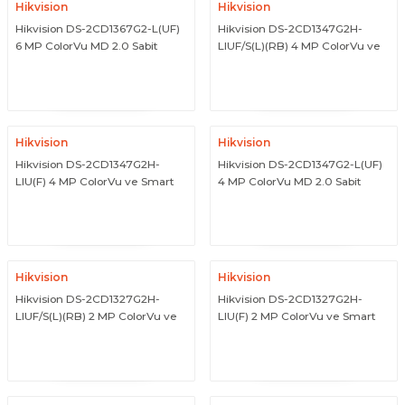
Hikvision
Hikvision
Hikvision DS-2CD1367G2-L(UF)
Hikvision DS-2CD1347G2H-
6 MP ColorVu MD 2.0 Sabit
LIUF/S(L)(RB) 4 MP ColorVu ve
Lensli Turret IP Network
Smart Hybrid Light Strobe Light
ÜRÜNÜ İNCELE
ÜRÜNÜ İNCELE
Kamera
Destekli Turret Kamera
Hikvision
Hikvision
Hikvision DS-2CD1347G2H-
Hikvision DS-2CD1347G2-L(UF)
LIU(F) 4 MP ColorVu ve Smart
4 MP ColorVu MD 2.0 Sabit
Hybrid Light Sabit Turret IP
Lensli Turret IP Network
ÜRÜNÜ İNCELE
ÜRÜNÜ İNCELE
Kamera
Kamera
Hikvision
Hikvision
Hikvision DS-2CD1327G2H-
Hikvision DS-2CD1327G2H-
LIUF/S(L)(RB) 2 MP ColorVu ve
LIU(F) 2 MP ColorVu ve Smart
Smart Hybrid Light Strobe Light
Hybrid Light Sabit Turret IP
ÜRÜNÜ İNCELE
ÜRÜNÜ İNCELE
Destekli Turret Kamera
Kamera