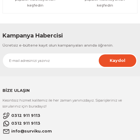
keşfedin
keşfedin
Kampanya Habercisi
Ücretsiz e-bültene kayıt olun kampanyaları anında öğrenin.
Kaydol
BİZE ULAŞIN
Kesintisiz hizmet kalitemiz ile her zaman yanınızdayız. Siparişleriniz ve
sorularınız için buradayız!
0312 911 9113
0312 911 9113
info@surviku.com