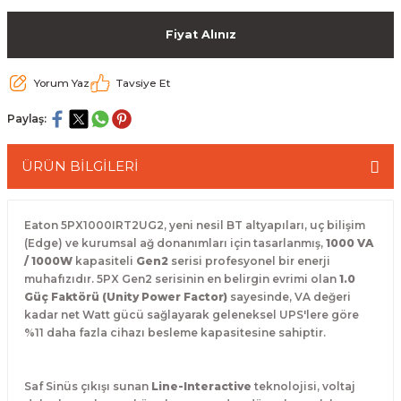
 Paketleri
Fiyat Alınız
Yorum Yaz
Tavsiye Et
Paylaş:
ÜRÜN BİLGİLERİ
Eaton 5PX1000IRT2UG2, yeni nesil BT altyapıları, uç bilişim
(Edge) ve kurumsal ağ donanımları için tasarlanmış,
1000 VA
/ 1000W
kapasiteli
Gen2
serisi profesyonel bir enerji
muhafızıdır.
5PX Gen2 serisinin en belirgin evrimi olan
1.0
Güç Faktörü (Unity Power Factor)
sayesinde, VA değeri
kadar net Watt gücü sağlayarak geleneksel UPS'lere göre
%11 daha fazla cihazı besleme kapasitesine sahiptir.
Saf Sinüs çıkışı sunan
Line-Interactive
teknolojisi, voltaj