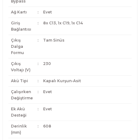
Bypass
Ağ Kartı
:
Evet
Giriş
:
8x C13, 1x C19, 1x C14
Bağlantısı
Çıkış
:
Tam Sinüs
Dalga
Formu
Çıkış
:
230
Voltajı (V)
Akü Tipi
:
Kapalı Kurşun-Asit
Çalışırken
:
Evet
Değiştirme
Ek Akü
:
Evet
Desteği
Derinlik
:
608
(mm)