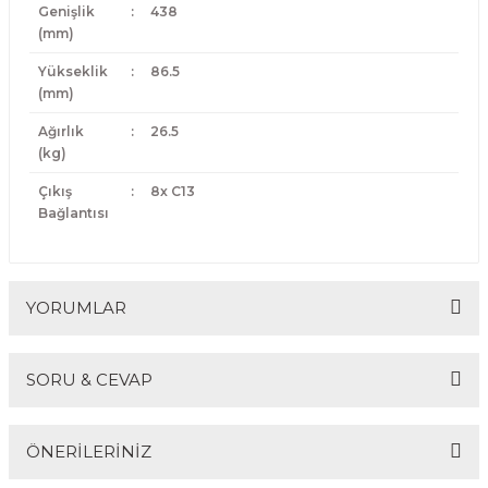
Genişlik
:
438
(mm)
Yükseklik
:
86.5
(mm)
Ağırlık
:
26.5
(kg)
Çıkış
:
8x C13
Bağlantısı
YORUMLAR
SORU & CEVAP
Bu ürüne ilk yorumu siz yapın!
ÖNERİLERİNİZ
Yorum Yaz
Ürün hakkında henüz soru sorulmamış.