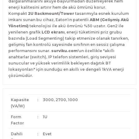
dalgalanmalarını aküye başvurmadan düzenleyerek hem
enerji kalitesini artırır hem de akü ömrünü korur.
Kompakt
2U Rackmount/Tower
tasarımıyla esnek kurulum
imkanı sunan bu cihaz, Eaton’ın patentli
ABM (Gelişmiş Akü
Yönetimi)
teknolojisi ile akü ömrünü %50 uzatır.
Gen2 ile
yenilenen grafik
LCD ekranı
, enerji tüketimini priz grubu
bazında (Load Segmenting) takip etmenize olanak tanırken,
gelişmiş fan kontrolü sayesinde sınıfının en sessiz çalışma
performansını sunar.
surviku.com
'un özellikle "akıllı
anahtarlar (switch), IP telefon sistemleri, giriş seviyesi
sunucular ve yüksek verimlilik bekleyen dağıtık BT
lokasyonları" için sunduğu en akıllı ve dengeli 1kVA enerji
çözümüdür.
Kapasite
:
3000, 2700, 1000
(VA/W)
Form
:
1U
Factor
Dahili
:
Evet