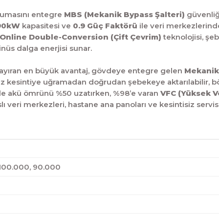
orumasını entegre
MBS (Mekanik Bypass Şalteri)
güvenliği
 90kW
kapasitesi ve
0.9 Güç Faktörü
ile veri merkezlerind
Online Double-Conversion (Çift Çevrim)
teknolojisi, şeb
inüs dalga enerjisi sunar.
n ayıran en büyük avantaj, gövdeye entegre gelen
Mekanik 
iniz kesintiye uğramadan doğrudan şebekeye aktarılabilir, b
 ile akü ömrünü %50 uzatırken, %98’e varan
VFC (Yüksek Ve
anslı veri merkezleri, hastane ana panoları ve kesintisiz serv
100.000, 90.000