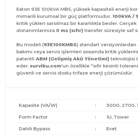
Eaton 93E 100kVA MBS, yüksek kapasiteli enerji k
mimarili kurumsal bir güç platformudur.
100kVA /
kritik yükleri sarsılmaz bir kararlılıkla besler.
Gerçek
donanımlarınıza
0 ms (sıfır)
transfer süresiyle saf s
Bu modeli (
93E100KMBS
) standart versiyonlarda
bakımı veya servis işlemleri sırasında kritik yükler
patentli
ABM (Gelişmiş Akü Yönetimi)
teknolojisi
eder.
surviku.com
'un özellikle "sıfır kesinti toler
güvenli ve servis dostu trifaze enerji çözümüdür.
Kapasite (VA/W)
:
3000, 2700, 
Form Factor
:
1U, Tower
Dahili Bypass
:
Evet