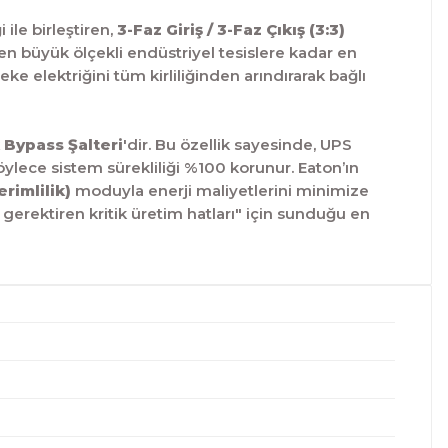
 ile birleştiren,
3-Faz Giriş / 3-Faz Çıkış (3:3)
en büyük ölçekli endüstriyel tesislere kadar en
eke elektriğini tüm kirliliğinden arındırarak bağlı
Bypass Şalteri
'dir. Bu özellik sayesinde, UPS
öylece sistem sürekliliği %100 korunur. Eaton’ın
rimlilik)
moduyla enerji maliyetlerini minimize
is gerektiren kritik üretim hatları" için sunduğu en