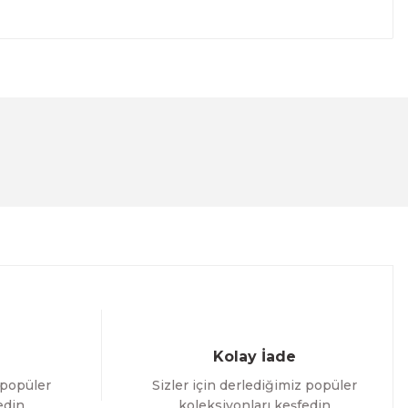
lanarak tarafımıza iletebilirsiniz.
Kolay İade
 popüler
Sizler için derlediğimiz popüler
edin
koleksiyonları keşfedin