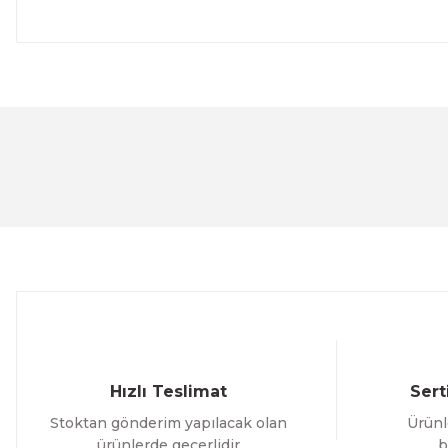
Bu ürünün fiyat bilgisi, resim, ürün açıklamalarında ve 
Görüş ve önerileriniz için teşekkür ederiz.
Ürün resmi kalitesiz, bozuk veya görüntülenemiyor.
Ürün açıklamasında eksik bilgiler bulunuyor.
Ürün bilgilerinde hatalar bulunuyor.
Ürün fiyatı diğer sitelerden daha pahalı.
Bu ürüne benzer farklı alternatifler olmalı.
Hızlı Teslimat
Sert
Stoktan gönderim yapılacak olan
Ürünl
ürünlerde geçerlidir
b