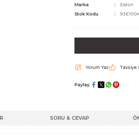
Marka
Eaton
Stok Kodu
93E100
Yorum Yaz
Tavsiye 
Paylaş:
R
SORU & CEVAP
ÖN