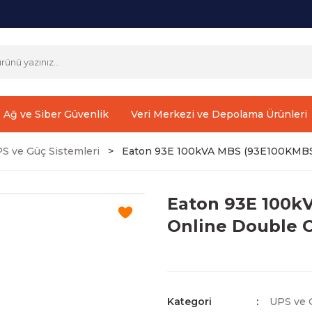
Ağ ve Siber Güvenlik
Veri Merkezi ve Depolama Ürünleri
S ve Güç Sistemleri
Eaton 93E 100kVA MBS (93E100KMBS)
Eaton 93E 100k
Online Double C
Kategori
UPS ve 