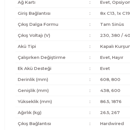
Ağ Kartı
:
Evet, Opsiyon
Giriş Bağlantısı
:
8x C13, 1x C1
Çıkış Dalga Formu
:
Tam Sinüs
Çıkış Voltajı (V)
:
230, 380 / 40
Akü Tipi
:
Kapalı Kurşun
Çalışırken Değiştirme
:
Evet, Hayır
Ek Akü Desteği
:
Evet
Derinlik (mm)
:
608, 800
Genişlik (mm)
:
438, 600
Yükseklik (mm)
:
86.5, 1876
Ağırlık (kg)
:
26.5, 267
Çıkış Bağlantısı
:
Hardwired