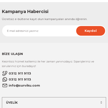
Kampanya Habercisi
Ücretsiz e-bültene kayıt olun kampanyaları anında öğrenin.
Kaydol
BİZE ULAŞIN
Kesintisiz hizmet kalitemiz ile her zaman yanınızdayız. Siparişleriniz ve
sorularınız için buradayız!
0312 911 9113
0312 911 9113
info@surviku.com
ÜYELİK