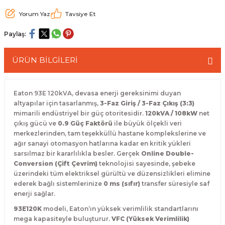
 Paketleri
Yorum Yaz
Tavsiye Et
Paylaş:
ÜRÜN BİLGİLERİ
Eaton 93E 120kVA, devasa enerji gereksinimi duyan
altyapılar için tasarlanmış,
3-Faz Giriş / 3-Faz Çıkış (3:3)
mimarili endüstriyel bir güç otoritesidir.
120kVA / 108kW
net
çıkış gücü ve
0.9 Güç Faktörü
ile büyük ölçekli veri
merkezlerinden, tam teşekküllü hastane komplekslerine ve
ağır sanayi otomasyon hatlarına kadar en kritik yükleri
sarsılmaz bir kararlılıkla besler. Gerçek
Online Double-
Conversion (Çift Çevrim)
teknolojisi sayesinde, şebeke
üzerindeki tüm elektriksel gürültü ve düzensizlikleri elimine
ederek bağlı sistemlerinize
0 ms (sıfır)
transfer süresiyle saf
enerji sağlar.
93E120K
modeli, Eaton’ın yüksek verimlilik standartlarını
mega kapasiteyle buluşturur.
VFC (Yüksek Verimlilik)