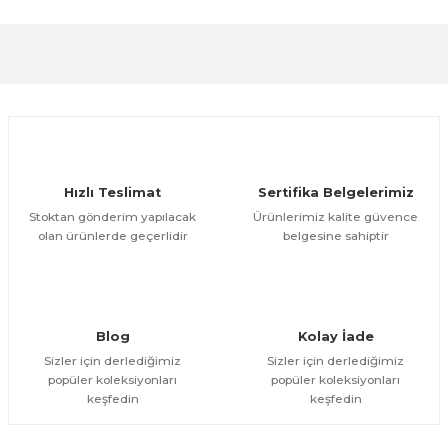
formunu kullanarak tarafımıza iletebilirsiniz.
Görüş ve önerileriniz için teşekkür ederiz.
Sitemize ilk yorumu siz yapın!
Ürün resmi kalitesiz, bozuk veya görüntülenemiyor.
Ürün açıklamasında eksik bilgiler bulunuyor.
Deneyimini Paylaş
Ürün bilgilerinde hatalar bulunuyor.
Ürün fiyatı diğer sitelerden daha pahalı.
Hızlı Teslimat
Sertifika Belgelerimiz
Bu ürüne benzer farklı alternatifler olmalı.
Stoktan gönderim yapılacak
Ürünlerimiz kalite güvence
olan ürünlerde geçerlidir
belgesine sahiptir
Gönder
Blog
Kolay İade
Sizler için derlediğimiz
Sizler için derlediğimiz
popüler koleksiyonları
popüler koleksiyonları
keşfedin
keşfedin