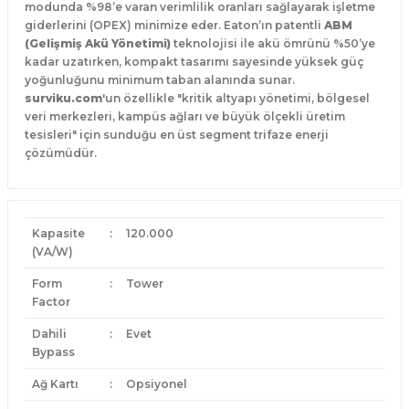
modunda %98’e varan verimlilik oranları sağlayarak işletme
giderlerini (OPEX) minimize eder. Eaton’ın patentli
ABM
(Gelişmiş Akü Yönetimi)
teknolojisi ile akü ömrünü %50’ye
kadar uzatırken, kompakt tasarımı sayesinde yüksek güç
yoğunluğunu minimum taban alanında sunar.
surviku.com
'un özellikle "kritik altyapı yönetimi, bölgesel
veri merkezleri, kampüs ağları ve büyük ölçekli üretim
tesisleri" için sunduğu en üst segment trifaze enerji
çözümüdür.
Kapasite
:
120.000
(VA/W)
Form
:
Tower
Factor
Dahili
:
Evet
Bypass
Ağ Kartı
:
Opsiyonel