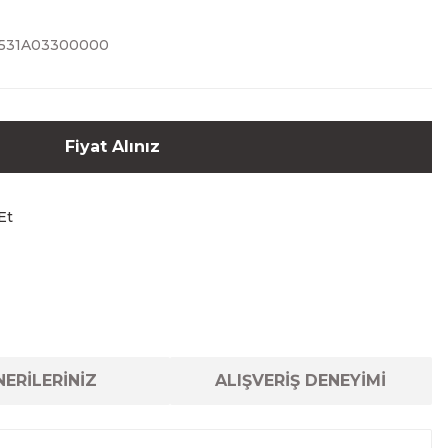
531A03300000
Fiyat Alınız
Et
ERİLERİNİZ
ALIŞVERİŞ DENEYİMİ