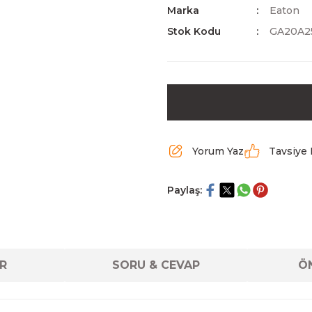
Marka
Eaton
Stok Kodu
GA20A2
Yorum Yaz
Tavsiye 
Paylaş:
R
SORU & CEVAP
ÖN