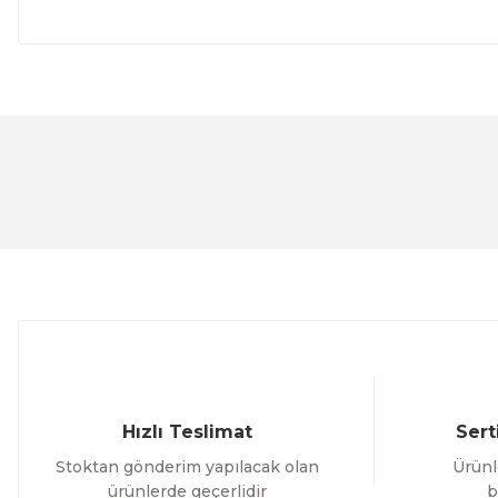
Bu ürünün fiyat bilgisi, resim, ürün açıklamalarında ve 
Görüş ve önerileriniz için teşekkür ederiz.
Ürün resmi kalitesiz, bozuk veya görüntülenemiyor.
Ürün açıklamasında eksik bilgiler bulunuyor.
Ürün bilgilerinde hatalar bulunuyor.
Ürün fiyatı diğer sitelerden daha pahalı.
Bu ürüne benzer farklı alternatifler olmalı.
Hızlı Teslimat
Sert
Stoktan gönderim yapılacak olan
Ürünl
ürünlerde geçerlidir
b