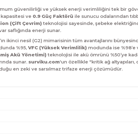
simum güvenilirliği ve yüksek enerji verimliliğini tek bir g
kapasitesi ve
0.9 Güç Faktörü
ile sunucu odalarından tıbb
on (Çift Çevrim)
teknolojisi sayesinde,
şebeke elektriğindek
ar saflığında enerji sunar.
ın ikinci nesil (G2) mimarisinin tüm avantajlarını bünyesind
odunda %95,
VFC (Yüksek Verimlilik)
modunda ise %98’e var
şmiş Akü Yönetimi)
teknolojisi ile akü ömrünü %50’ye kadar
rında sunar.
surviku.com
'un özellikle "kritik ağ altyapıları,
o
nduğu en zeki ve sarsılmaz trifaze enerji çözümüdür.