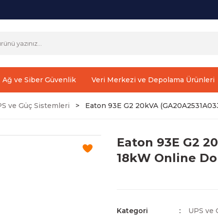
Ağ ve Siber Güvenlik
Veri Merkezi ve Depolama Ürünleri
S ve Güç Sistemleri
Eaton 93E G2 20kVA (GA20A2531A033
Eaton 93E G2 2
18kW Online Do
Kategori
UPS ve 