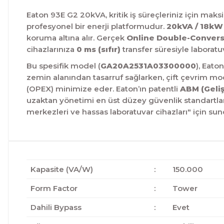
Eaton 93E G2 20kVA,
kritik iş süreçleriniz için mak
profesyonel bir enerji platformudur.
20kVA / 18kW
koruma altına alır.
Gerçek
Online Double-Conversi
cihazlarınıza
0 ms (sıfır)
transfer süresiyle laboratuv
Bu spesifik model (
GA20A2531A03300000
),
Eaton’
zemin alanından tasarruf sağlarken,
çift çevrim m
(OPEX) minimize eder.
Eaton’ın patentli
ABM (Geli
uzaktan yönetimi en üst düzey güvenlik standartla
merkezleri ve hassas laboratuvar cihazları" için su
Kapasite (VA/W)
:
150.000
Form Factor
:
Tower
Dahili Bypass
:
Evet