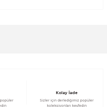
lanarak tarafımıza iletebilirsiniz.
Kolay İade
 popüler
Sizler için derlediğimiz popüler
edin
koleksiyonları keşfedin