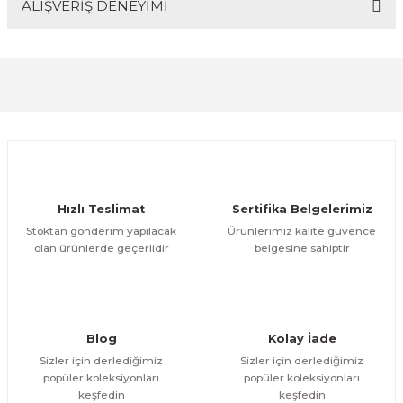
ALIŞVERİŞ DENEYİMİ
Bu ürünün fiyat bilgisi, resim, ürün açıklamalarında ve
diğer konularda yetersiz gördüğünüz noktaları öneri
Soru Sor
formunu kullanarak tarafımıza iletebilirsiniz.
Görüş ve önerileriniz için teşekkür ederiz.
Sitemize ilk yorumu siz yapın!
Ürün resmi kalitesiz, bozuk veya görüntülenemiyor.
Ürün açıklamasında eksik bilgiler bulunuyor.
Deneyimini Paylaş
Ürün bilgilerinde hatalar bulunuyor.
Ürün fiyatı diğer sitelerden daha pahalı.
Hızlı Teslimat
Sertifika Belgelerimiz
Bu ürüne benzer farklı alternatifler olmalı.
Stoktan gönderim yapılacak
Ürünlerimiz kalite güvence
olan ürünlerde geçerlidir
belgesine sahiptir
Gönder
Blog
Kolay İade
Sizler için derlediğimiz
Sizler için derlediğimiz
popüler koleksiyonları
popüler koleksiyonları
keşfedin
keşfedin