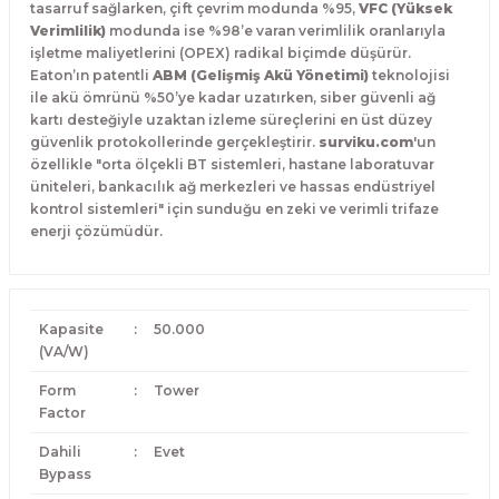
tasarruf sağlarken,
çift çevrim modunda %95,
VFC (Yüksek
Verimlilik)
modunda ise %98’e varan verimlilik oranlarıyla
işletme maliyetlerini (OPEX) radikal biçimde düşürür.
Eaton’ın patentli
ABM (Gelişmiş Akü Yönetimi)
teknolojisi
ile akü ömrünü %50’ye kadar uzatırken,
siber güvenli ağ
kartı desteğiyle uzaktan izleme süreçlerini en üst düzey
güvenlik protokollerinde gerçekleştirir.
surviku.com
'un
özellikle "orta ölçekli BT sistemleri,
hastane laboratuvar
üniteleri,
bankacılık ağ merkezleri ve hassas endüstriyel
kontrol sistemleri" için sunduğu en zeki ve verimli trifaze
enerji çözümüdür.
Kapasite
:
50.000
(VA/W)
Form
:
Tower
Factor
Dahili
:
Evet
Bypass