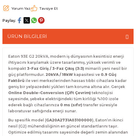
 Paketleri
Yorum Yaz
Tavsiye Et
Paylaş:
ÜRÜN BİLGİLERİ
Eaton 93E G2 20kVA,
modern iş dünyasının kesintisiz enerji
ihtiyacını karşılamak üzere tasarlanmış,
yüksek verimli ve
kompakt
3-Faz Giriş / 3-Faz Çıkış (3:3)
mimarili yeni nesil bir
güç platformudur.
20kVA / 18kW
kapasitesi ve
0.9 Güç
Faktörü
ile veri merkezlerinden hassas tıbbi cihazlara kadar
geniş bir yelpazedeki yükleri tam koruma altına alır.
Gerçek
Online Double-Conversion (Çift Çevrim)
teknolojisi
sayesinde,
şebeke elektriğindeki tüm kirliliği %100 izole
ederek bağlı cihazlarınıza
0 ms (sıfır)
transfer süresiyle
laboratuvar saflığında enerji sunar.
Bu spesifik model (
GA20A2731A03100000
),
Eaton’ın ikinci
nesil (G2) mühendisliğinin en güncel standartlarını taşır.
Optimize edilmiş tasarımı sayesinde değerli zemin alanından