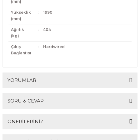
(mm)
Yükseklik
:
1990
(mm)
Ağırlık
:
404
(kg)
Çıkış
:
Hardwired
Bağlantısı
YORUMLAR
SORU & CEVAP
Bu ürüne ilk yorumu siz yapın!
ÖNERİLERİNİZ
Yorum Yaz
Ürün hakkında henüz soru sorulmamış.