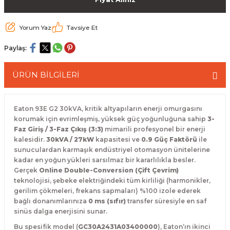
 Paketleri
Yorum Yaz
Tavsiye Et
Paylaş:
ÜRÜN BİLGİLERİ
Eaton 93E G2 30kVA, kritik altyapıların enerji omurgasını
korumak için evrimleşmiş, yüksek güç yoğunluğuna sahip
3-
Faz Giriş / 3-Faz Çıkış (3:3)
mimarili profesyonel bir enerji
kalesidir.
30kVA / 27kW
kapasitesi ve
0.9 Güç Faktörü
ile
sunuculardan karmaşık endüstriyel otomasyon ünitelerine
kadar en yoğun yükleri sarsılmaz bir kararlılıkla besler.
Gerçek
Online Double-Conversion (Çift Çevrim)
teknolojisi, şebeke elektriğindeki tüm kirliliği (harmonikler,
gerilim çökmeleri, frekans sapmaları) %100 izole ederek
bağlı donanımlarınıza
0 ms (sıfır)
transfer süresiyle en saf
sinüs dalga enerjisini sunar.
Bu spesifik model (
GC30A2431A03400000
), Eaton’ın ikinci