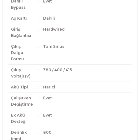
Dahili
:
Evet
Bypass
Ağ Kartı
:
Dahili
Giriş
:
Hardwired
Bağlantısı
Çıkış
:
Tam Sinüs
Dalga
Formu
Çıkış
:
380 / 400 / 415
Voltajı (V)
Akü Tipi
:
Harici
Çalışırken
:
Evet
Değiştirme
Ek Akü
:
Evet
Desteği
Derinlik
:
800
(mm)