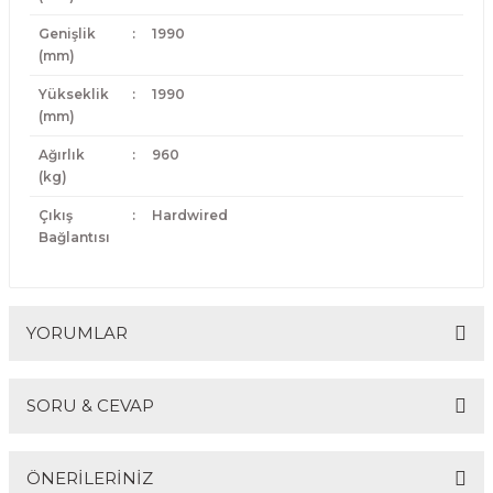
Genişlik
:
1990
(mm)
Yükseklik
:
1990
(mm)
Ağırlık
:
960
(kg)
Çıkış
:
Hardwired
Bağlantısı
YORUMLAR
SORU & CEVAP
Bu ürüne ilk yorumu siz yapın!
ÖNERİLERİNİZ