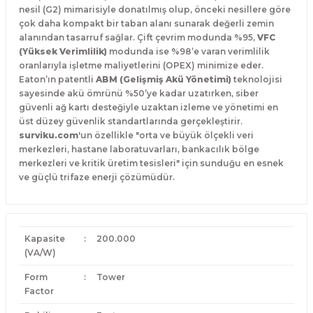
nesil (G2) mimarisiyle donatılmış olup, önceki nesillere göre
çok daha kompakt bir taban alanı sunarak değerli zemin
alanından tasarruf sağlar. Çift çevrim modunda %95,
VFC
(Yüksek Verimlilik)
modunda ise %98’e varan verimlilik
oranlarıyla işletme maliyetlerini (OPEX) minimize eder.
Eaton’ın patentli
ABM (Gelişmiş Akü Yönetimi)
teknolojisi
sayesinde akü ömrünü %50’ye kadar uzatırken, siber
güvenli ağ kartı desteğiyle uzaktan izleme ve yönetimi en
üst düzey güvenlik standartlarında gerçekleştirir.
surviku.com
'un özellikle "orta ve büyük ölçekli veri
merkezleri, hastane laboratuvarları, bankacılık bölge
merkezleri ve kritik üretim tesisleri" için sunduğu en esnek
ve güçlü trifaze enerji çözümüdür.
Kapasite
:
200.000
(VA/W)
Form
:
Tower
Factor