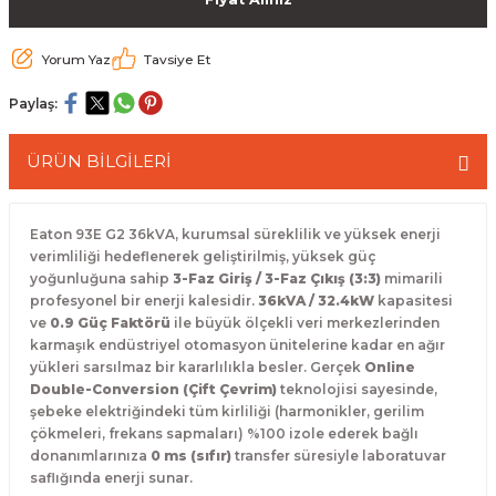
 Paketleri
Yorum Yaz
Tavsiye Et
Paylaş:
ÜRÜN BİLGİLERİ
Eaton 93E G2 36kVA, kurumsal süreklilik ve yüksek enerji
verimliliği hedeflenerek geliştirilmiş, yüksek güç
yoğunluğuna sahip
3-Faz Giriş / 3-Faz Çıkış (3:3)
mimarili
profesyonel bir enerji kalesidir.
36kVA / 32.4kW
kapasitesi
ve
0.9 Güç Faktörü
ile büyük ölçekli veri merkezlerinden
karmaşık endüstriyel otomasyon ünitelerine kadar en ağır
yükleri sarsılmaz bir kararlılıkla besler. Gerçek
Online
Double-Conversion (Çift Çevrim)
teknolojisi sayesinde,
şebeke elektriğindeki tüm kirliliği (harmonikler, gerilim
çökmeleri, frekans sapmaları) %100 izole ederek bağlı
donanımlarınıza
0 ms (sıfır)
transfer süresiyle laboratuvar
saflığında enerji sunar.