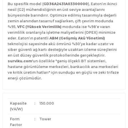
Bu spesifik model (
GD36A2431A03300000
), Eaton’ın ikinci
nesil (G2) mühendisliğinin en üst seviye avantajlarını
bünyesinde barındırır. Optimize edilmiş tasarımıyla değerli
zemin alanından tasarruf sağlarken, çift çevrim modunda
%95,
VFC (Yüksek Verimlilik)
modunda ise %98’e varan
verimlilik oranlarıyla işletme maliyetlerini (OPEX) minimize
eder. Eaton’ın patentli
ABM (Gelişmiş Akü Yönetimi)
teknolojisi sayesinde akü ömrünü %50’ye kadar uzatır ve
siber güvenli ağ kartı desteğiyle uzaktan izleme süreçlerini
en üst düzey güvenlik protokollerinde gerçekleştirir.
surviku.com
'un özellikle "geniş ölçekli BT sistemleri,
hastane görüntüleme merkezleri, bankacılık ana merkezleri
ve kritik üretim hatları" için sunduğu en güçlü ve zeki trifaze
enerji çözümüdür.
Kapasite
:
150.000
(VA/W)
Form
:
Tower
Factor