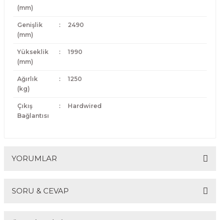
(mm)
Genişlik
:
2490
(mm)
Yükseklik
:
1990
(mm)
Ağırlık
:
1250
(kg)
Çıkış
:
Hardwired
Bağlantısı
YORUMLAR
SORU & CEVAP
Bu ürüne ilk yorumu siz yapın!