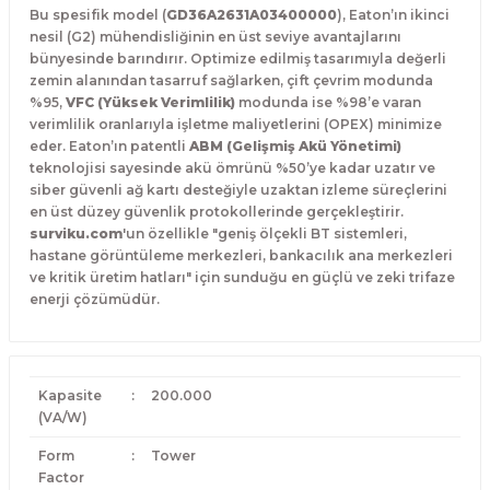
Bu spesifik model (
GD36A2631A03400000
),
Eaton’ın ikinci
nesil (G2) mühendisliğinin en üst seviye avantajlarını
bünyesinde barındırır.
Optimize edilmiş tasarımıyla değerli
zemin alanından tasarruf sağlarken,
çift çevrim modunda
%95,
VFC (Yüksek Verimlilik)
modunda ise %98’e varan
verimlilik oranlarıyla işletme maliyetlerini (OPEX) minimize
eder.
Eaton’ın patentli
ABM (Gelişmiş Akü Yönetimi)
teknolojisi sayesinde akü ömrünü %50’ye kadar uzatır ve
siber güvenli ağ kartı desteğiyle uzaktan izleme süreçlerini
en üst düzey güvenlik protokollerinde gerçekleştirir.
surviku.com
'un özellikle "geniş ölçekli BT sistemleri,
hastane görüntüleme merkezleri,
bankacılık ana merkezleri
ve kritik üretim hatları" için sunduğu en güçlü ve zeki trifaze
enerji çözümüdür.
Kapasite
:
200.000
(VA/W)
Form
:
Tower
Factor