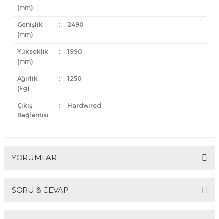
(mm)
Genişlik
:
2490
(mm)
Yükseklik
:
1990
(mm)
Ağırlık
:
1250
(kg)
Çıkış
:
Hardwired
Bağlantısı
YORUMLAR
SORU & CEVAP
Bu ürüne ilk yorumu siz yapın!