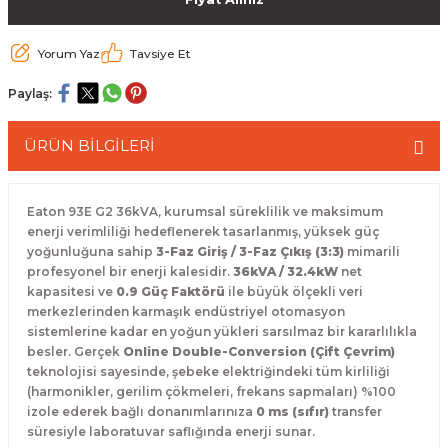
 Paketleri
Yorum Yaz
Tavsiye Et
Paylaş:
ÜRÜN BİLGİLERİ
Eaton 93E G2 36kVA,
kurumsal süreklilik ve maksimum
enerji verimliliği hedeflenerek tasarlanmış,
yüksek güç
yoğunluğuna sahip
3-Faz Giriş / 3-Faz Çıkış (3:3)
mimarili
profesyonel bir enerji kalesidir.
36kVA / 32.4kW
net
kapasitesi ve
0.9 Güç Faktörü
ile büyük ölçekli veri
merkezlerinden karmaşık endüstriyel otomasyon
sistemlerine kadar en yoğun yükleri sarsılmaz bir kararlılıkla
besler.
Gerçek
Online Double-Conversion (Çift Çevrim)
teknolojisi sayesinde,
şebeke elektriğindeki tüm kirliliği
(harmonikler,
gerilim çökmeleri,
frekans sapmaları) %100
izole ederek bağlı donanımlarınıza
0 ms (sıfır)
transfer
süresiyle laboratuvar saflığında enerji sunar.