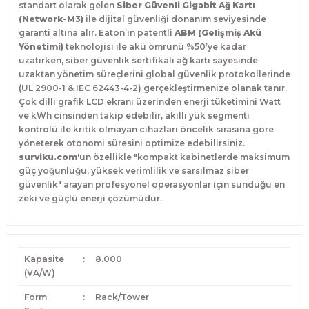
standart olarak gelen
Siber Güvenli Gigabit Ağ Kartı
(Network-M3)
ile dijital güvenliği donanım seviyesinde
garanti altına alır.
Eaton’ın patentli
ABM (Gelişmiş Akü
Yönetimi)
teknolojisi ile akü ömrünü %50’ye kadar
uzatırken,
siber güvenlik sertifikalı ağ kartı sayesinde
uzaktan yönetim süreçlerini global güvenlik protokollerinde
(UL 2900-1 & IEC 62443-4-2) gerçekleştirmenize olanak tanır.
Çok dilli grafik LCD ekranı üzerinden enerji tüketimini Watt
ve kWh cinsinden takip edebilir,
akıllı yük segmenti
kontrolü ile kritik olmayan cihazları öncelik sırasına göre
yöneterek otonomi süresini optimize edebilirsiniz.
surviku.com
'un özellikle "kompakt kabinetlerde maksimum
güç yoğunluğu,
yüksek verimlilik ve sarsılmaz siber
güvenlik" arayan profesyonel operasyonlar için sunduğu en
zeki ve güçlü enerji çözümüdür.
Kapasite
:
8.000
(VA/W)
Form
:
Rack/Tower