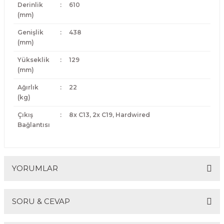
Derinlik
:
610
(mm)
Genişlik
:
438
(mm)
Yükseklik
:
129
(mm)
Ağırlık
:
22
(kg)
Çıkış
:
8x C13, 2x C19, Hardwired
Bağlantısı
YORUMLAR
SORU & CEVAP
Bu ürüne ilk yorumu siz yapın!