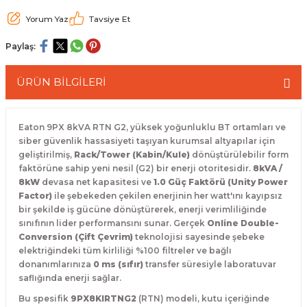
 Paketleri
Yorum Yaz
Tavsiye Et
Paylaş:
ÜRÜN BİLGİLERİ
Eaton 9PX 8kVA RTN G2,
yüksek yoğunluklu BT ortamları ve
siber güvenlik hassasiyeti taşıyan kurumsal altyapılar için
geliştirilmiş,
Rack/Tower (Kabin/Kule)
dönüştürülebilir form
faktörüne sahip yeni nesil (G2) bir enerji otoritesidir.
8kVA /
8kW
devasa net kapasitesi ve
1.0 Güç Faktörü (Unity Power
Factor)
ile şebekeden çekilen enerjinin her watt'ını kayıpsız
bir şekilde iş gücüne dönüştürerek,
enerji verimliliğinde
sınıfının lider performansını sunar.
Gerçek
Online Double-
Conversion (Çift Çevrim)
teknolojisi sayesinde şebeke
elektriğindeki tüm kirliliği %100 filtreler ve bağlı
donanımlarınıza
0 ms (sıfır)
transfer süresiyle laboratuvar
saflığında enerji sağlar.
Bu spesifik
9PX8KIRTNG2
(RTN) modeli,
kutu içeriğinde