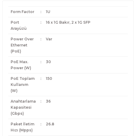
Form Factor
:
1U
Port
:
16 x 1G Bakır, 2 x 1G SFP
Arayüzü
Power Over
:
Var
Ethernet
(PoE)
PoE Max.
:
30
Power (W)
PoE Toplam
:
150
Kullanım
(W)
Anahtarlama
:
36
Kapasitesi
(Gbps)
Paket İletim
:
26.8
Hızı (Mpps)