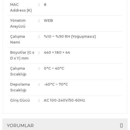
MAC
:
8
Address (K)
Yönetim
:
WEB
Arayüzü
Çalışma
:
%10 ~ %90 RH (Yoğuşmasız)
Nemi
Boyutlar (G x
:
440 × 180 × 44
D x Y) mm
Çalışma
:
0°C ~ 40°C
Sıcaklığı
Depolama
:
-40°C ~ 70°C
Sıcaklığı
Giriş Gücü
:
AC 100-240V/50-60Hz
YORUMLAR