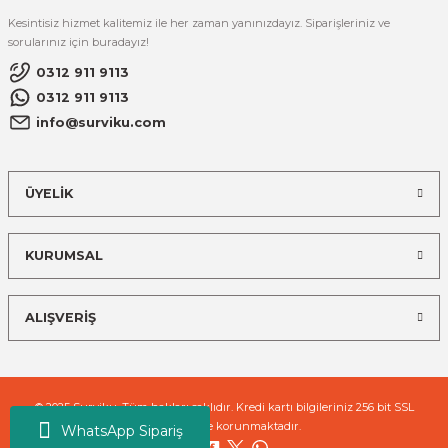
Kesintisiz hizmet kalitemiz ile her zaman yanınızdayız. Siparişleriniz ve
sorularınız için buradayız!
0312 911 9113
0312 911 9113
info@surviku.com
ÜYELİK
KURUMSAL
ALIŞVERİŞ
© 2025 Surviku. Tüm hakları saklıdır. Kredi kartı bilgileriniz 256 bit SSL
sertifikası ile korunmaktadır.
WhatsApp Sipariş