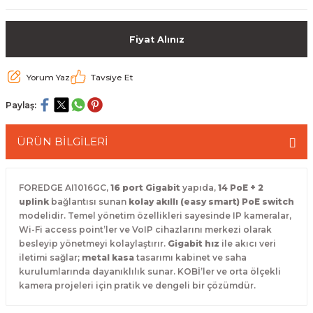
 Paketleri
Fiyat Alınız
Yorum Yaz
Tavsiye Et
Paylaş:
ÜRÜN BİLGİLERİ
FOREDGE AI1016GC,
16 port Gigabit
yapıda,
14 PoE + 2
uplink
bağlantısı sunan
kolay akıllı (easy smart) PoE switch
modelidir. Temel yönetim özellikleri sayesinde IP kameralar,
Wi-Fi access point’ler ve VoIP cihazlarını merkezi olarak
besleyip yönetmeyi kolaylaştırır.
Gigabit hız
ile akıcı veri
iletimi sağlar;
metal kasa
tasarımı kabinet ve saha
kurulumlarında dayanıklılık sunar. KOBİ’ler ve orta ölçekli
kamera projeleri için pratik ve dengeli bir çözümdür.