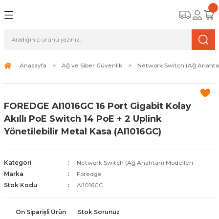
Geri Dön
Geri Dön
Geri Dön
amera Sistemleri
r Güvenlik
zi ve Depolama Ürünleri
mera Sistemleri (Network Kameraları)
lik Duvarı) Cihazları
eri
Anasayfa
Ağ ve Siber Güvenlik
Network Switch (Ağ Anahtar
ihazları (NVR ve DVR)
 (Ağ Anahtarı) Modelleri
ama Sistemleri
FOREDGE AI1016GC 16 Port Gigabit Kolay
Harddiskleri ve Depolama Çözümleri
sal Ağ Yönlendiricileri
 ve SSD
Akıllı PoE Switch 14 PoE + 2 Uplink
Yönetilebilir Metal Kasa (AI1016GC)
ksesuarları ve Bağlantı Kabloları
-Fi) ve Access Point Ürünleri
elaket Kurtarma
 ve Kamera Lisansları
ve Antivirüs Yazılımları
temleri
Kategori
Network Switch (Ağ Anahtarı) Modelleri
Marka
Foredge
 Veri Merkezi Altyapısı
Stok Kodu
AI1016GC
tam İzleme
Ön Siparişli Ürün
Stok Sorunuz