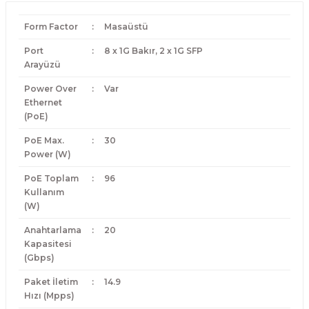
Form Factor
:
Masaüstü
Port
:
8 x 1G Bakır, 2 x 1G SFP
Arayüzü
Power Over
:
Var
Ethernet
(PoE)
PoE Max.
:
30
Power (W)
PoE Toplam
:
96
Kullanım
(W)
Anahtarlama
:
20
Kapasitesi
(Gbps)
Paket İletim
:
14.9
Hızı (Mpps)