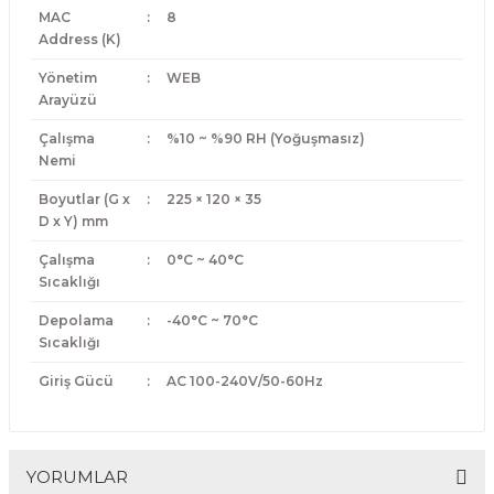
MAC
:
8
Address (K)
Yönetim
:
WEB
Arayüzü
Çalışma
:
%10 ~ %90 RH (Yoğuşmasız)
Nemi
Boyutlar (G x
:
225 × 120 × 35
D x Y) mm
Çalışma
:
0°C ~ 40°C
Sıcaklığı
Depolama
:
-40°C ~ 70°C
Sıcaklığı
Giriş Gücü
:
AC 100-240V/50-60Hz
YORUMLAR