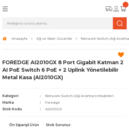
Geri Dön
Geri Dön
Geri Dön
amera Sistemleri
r Güvenlik
zi ve Depolama Ürünleri
mera Sistemleri (Network Kameraları)
lik Duvarı) Cihazları
eri
Anasayfa
Ağ ve Siber Güvenlik
Network Switch (Ağ Anahtar
ihazları (NVR ve DVR)
 (Ağ Anahtarı) Modelleri
ama Sistemleri
FOREDGE AI2010GX 8 Port Gigabit Katman 2
Harddiskleri ve Depolama Çözümleri
sal Ağ Yönlendiricileri
 ve SSD
AI PoE Switch 6 PoE + 2 Uplink Yönetilebilir
Metal Kasa (AI2010GX)
ksesuarları ve Bağlantı Kabloları
-Fi) ve Access Point Ürünleri
elaket Kurtarma
 ve Kamera Lisansları
ve Antivirüs Yazılımları
temleri
Kategori
Network Switch (Ağ Anahtarı) Modelleri
Marka
Foredge
 Veri Merkezi Altyapısı
Stok Kodu
AI2010GX
tam İzleme
Ön Siparişli Ürün
Stok Sorunuz