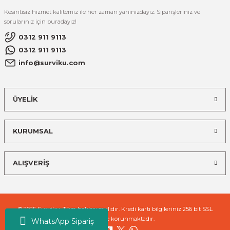
Kesintisiz hizmet kalitemiz ile her zaman yanınızdayız. Siparişleriniz ve
sorularınız için buradayız!
0312 911 9113
0312 911 9113
info@surviku.com
ÜYELİK
KURUMSAL
ALIŞVERİŞ
© 2025 Surviku. Tüm hakları saklıdır. Kredi kartı bilgileriniz 256 bit SSL
sertifikası ile korunmaktadır.
WhatsApp Sipariş