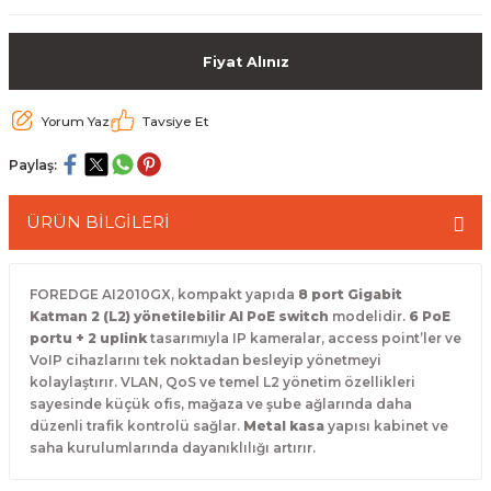
 Paketleri
Fiyat Alınız
Yorum Yaz
Tavsiye Et
Paylaş:
ÜRÜN BİLGİLERİ
FOREDGE AI2010GX, kompakt yapıda
8 port Gigabit
Katman 2 (L2) yönetilebilir AI PoE switch
modelidir.
6 PoE
portu + 2 uplink
tasarımıyla IP kameralar, access point’ler ve
VoIP cihazlarını tek noktadan besleyip yönetmeyi
kolaylaştırır. VLAN, QoS ve temel L2 yönetim özellikleri
sayesinde küçük ofis, mağaza ve şube ağlarında daha
düzenli trafik kontrolü sağlar.
Metal kasa
yapısı kabinet ve
saha kurulumlarında dayanıklılığı artırır.