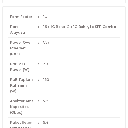
Form Factor
:
1U
Port
:
16 x 1G Bakır, 2 x 1G Bakır, 1 x SFP Combo
Arayüzü
Power Over
:
Var
Ethernet
(PoE)
PoE Max.
:
30
Power (W)
PoE Toplam
:
150
Kullanım
(W)
Anahtarlama
:
7.2
Kapasitesi
(Gbps)
Paket İletim
:
5.4