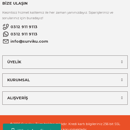
BİZE ULAŞIN
Kesintisiz hizmet kalitemiz ile her zaman yanınızdayız. Siparişleriniz ve
sorularınız için buradayız!
0312 911 9113
0312 911 9113
info@surviku.com
ÜYELİK
KURUMSAL
ALIŞVERİŞ
© 2025 Surviku. Tüm hakları saklıdır. Kredi kartı bilgileriniz 256 bit SSL
sertifikası ile korunmaktadır.