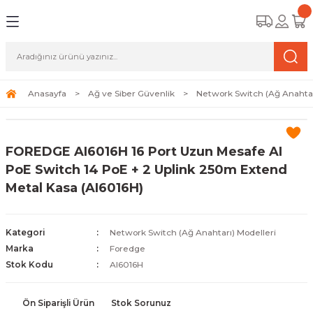
Geri Dön
Geri Dön
Geri Dön
amera Sistemleri
r Güvenlik
zi ve Depolama Ürünleri
mera Sistemleri (Network Kameraları)
lik Duvarı) Cihazları
eri
Anasayfa
Ağ ve Siber Güvenlik
Network Switch (Ağ Anahtar
ihazları (NVR ve DVR)
 (Ağ Anahtarı) Modelleri
ama Sistemleri
FOREDGE AI6016H 16 Port Uzun Mesafe AI
Harddiskleri ve Depolama Çözümleri
sal Ağ Yönlendiricileri
 ve SSD
PoE Switch 14 PoE + 2 Uplink 250m Extend
Metal Kasa (AI6016H)
ksesuarları ve Bağlantı Kabloları
-Fi) ve Access Point Ürünleri
elaket Kurtarma
 ve Kamera Lisansları
ve Antivirüs Yazılımları
temleri
Kategori
Network Switch (Ağ Anahtarı) Modelleri
Marka
Foredge
 Veri Merkezi Altyapısı
Stok Kodu
AI6016H
tam İzleme
Ön Siparişli Ürün
Stok Sorunuz