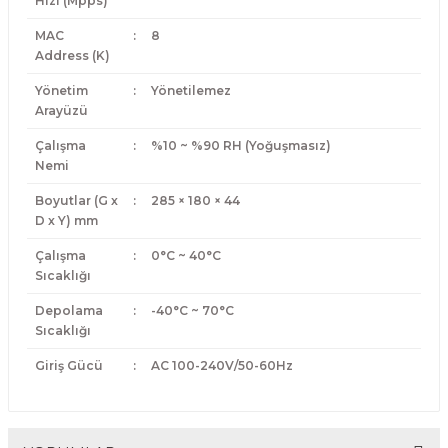
Hızı (Mpps)
MAC
:
8
Address (K)
Yönetim
:
Yönetilemez
Arayüzü
Çalışma
:
%10 ~ %90 RH (Yoğuşmasız)
Nemi
Boyutlar (G x
:
285 × 180 × 44
D x Y) mm
Çalışma
:
0°C ~ 40°C
Sıcaklığı
Depolama
:
-40°C ~ 70°C
Sıcaklığı
Giriş Gücü
:
AC 100-240V/50-60Hz