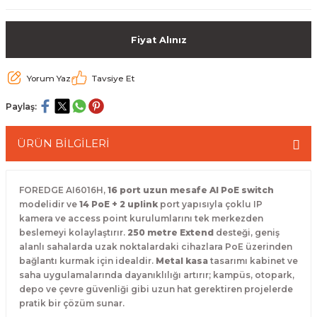
 Paketleri
Fiyat Alınız
Yorum Yaz
Tavsiye Et
Paylaş:
ÜRÜN BİLGİLERİ
FOREDGE AI6016H,
16 port uzun mesafe AI PoE switch
modelidir ve
14 PoE + 2 uplink
port yapısıyla çoklu IP
kamera ve access point kurulumlarını tek merkezden
beslemeyi kolaylaştırır.
250 metre Extend
desteği, geniş
alanlı sahalarda uzak noktalardaki cihazlara PoE üzerinden
bağlantı kurmak için idealdir.
Metal kasa
tasarımı kabinet ve
saha uygulamalarında dayanıklılığı artırır; kampüs, otopark,
depo ve çevre güvenliği gibi uzun hat gerektiren projelerde
pratik bir çözüm sunar.