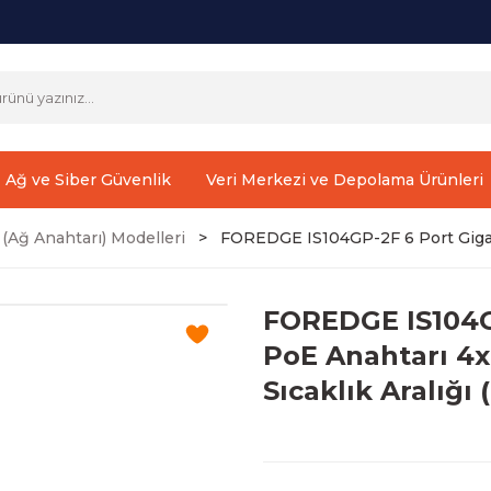
Ağ ve Siber Güvenlik
Veri Merkezi ve Depolama Ürünleri
(Ağ Anahtarı) Modelleri
FOREDGE IS104GP-2F 6 Port Gigabi
FOREDGE IS104GP
PoE Anahtarı 4
Sıcaklık Aralığı