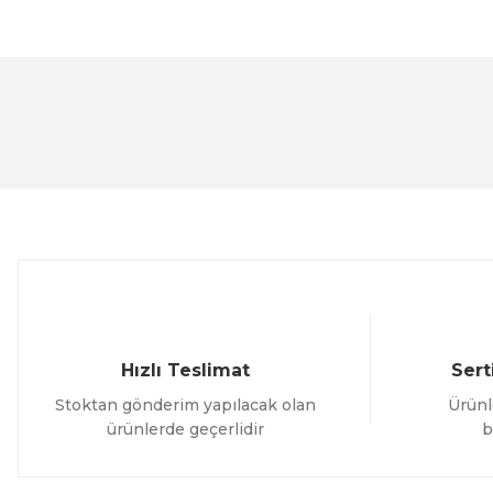
Bu ürünün fiyat bilgisi, resim, ürün açıklamalarında ve 
Görüş ve önerileriniz için teşekkür ederiz.
Ürün resmi kalitesiz, bozuk veya görüntülenemiyor.
Ürün açıklamasında eksik bilgiler bulunuyor.
Ürün bilgilerinde hatalar bulunuyor.
Ürün fiyatı diğer sitelerden daha pahalı.
Bu ürüne benzer farklı alternatifler olmalı.
Hızlı Teslimat
Sert
Stoktan gönderim yapılacak olan
Ürünl
ürünlerde geçerlidir
b