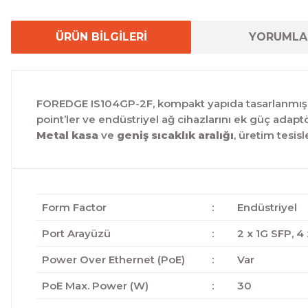
ÜRÜN BİLGİLERİ
YORUMLA
FOREDGE IS104GP-2F, kompakt yapıda tasarlanmı
point’ler ve endüstriyel ağ cihazlarını ek güç ada
Metal kasa
ve
geniş sıcaklık aralığı
, üretim tesis
Form Factor
:
Endüstriyel
Port Arayüzü
:
2 x 1G SFP, 4 
Power Over Ethernet (PoE)
:
Var
PoE Max. Power (W)
:
30