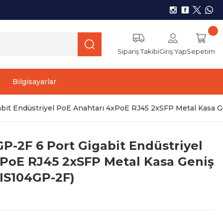
Sipariş Takibi
Giriş Yap
Sepetim
Bilgisayarlar
t Endüstriyel PoE Anahtarı 4xPoE RJ45 2xSFP Metal Kasa Geni
-2F 6 Port Gigabit Endüstriyel
xPoE RJ45 2xSFP Metal Kasa Geniş
 (IS104GP-2F)