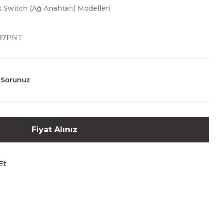
Switch (Ağ Anahtarı) Modelleri
87PNT
 Sorunuz
Fiyat Alınız
Et