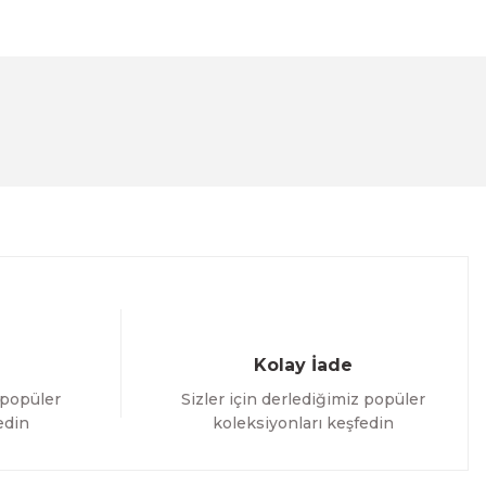
lanarak tarafımıza iletebilirsiniz.
Kolay İade
 popüler
Sizler için derlediğimiz popüler
edin
koleksiyonları keşfedin