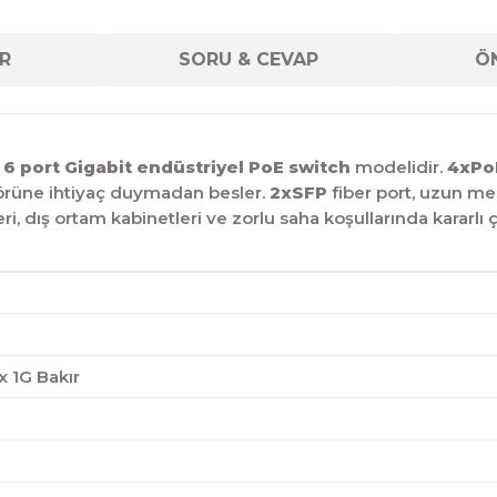
R
SORU & CEVAP
ÖN
ş
6 port Gigabit endüstriyel PoE switch
modelidir.
4xPo
ptörüne ihtiyaç duymadan besler.
2xSFP
fiber port, uzun mes
leri, dış ortam kabinetleri ve zorlu saha koşullarında kararlı 
x 1G Bakır