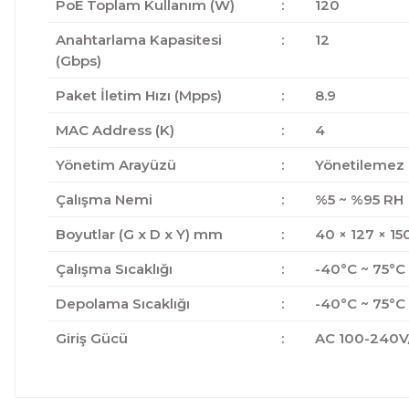
PoE Toplam Kullanım (W)
:
120
Anahtarlama Kapasitesi
:
12
(Gbps)
Paket İletim Hızı (Mpps)
:
8.9
MAC Address (K)
:
4
Yönetim Arayüzü
:
Yönetilemez
Çalışma Nemi
:
%5 ~ %95 RH
Boyutlar (G x D x Y) mm
:
40 × 127 × 15
Çalışma Sıcaklığı
:
-40°C ~ 75°C
Depolama Sıcaklığı
:
-40°C ~ 75°C
Giriş Gücü
:
AC 100-240V