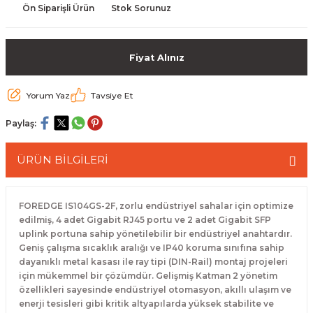
Ön Siparişli Ürün
Stok Sorunuz
 Paketleri
Fiyat Alınız
Yorum Yaz
Tavsiye Et
Paylaş:
ÜRÜN BİLGİLERİ
FOREDGE IS104GS-2F, zorlu endüstriyel sahalar için optimize
edilmiş, 4 adet Gigabit RJ45 portu ve 2 adet Gigabit SFP
uplink portuna sahip yönetilebilir bir endüstriyel anahtardır.
Geniş çalışma sıcaklık aralığı ve IP40 koruma sınıfına sahip
dayanıklı metal kasası ile ray tipi (DIN-Rail) montaj projeleri
için mükemmel bir çözümdür. Gelişmiş Katman 2 yönetim
özellikleri sayesinde endüstriyel otomasyon, akıllı ulaşım ve
enerji tesisleri gibi kritik altyapılarda yüksek stabilite ve