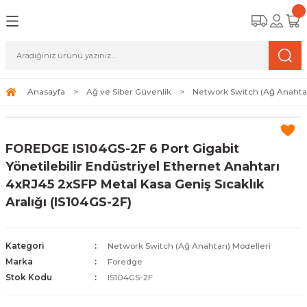
Geri Dön
Geri Dön
Geri Dön
amera Sistemleri
r Güvenlik
zi ve Depolama Ürünleri
mera Sistemleri (Network Kameraları)
lik Duvarı) Cihazları
eri
Anasayfa
Ağ ve Siber Güvenlik
Network Switch (Ağ Anahtar
ihazları (NVR ve DVR)
 (Ağ Anahtarı) Modelleri
ama Sistemleri
FOREDGE IS104GS-2F 6 Port Gigabit
Harddiskleri ve Depolama Çözümleri
sal Ağ Yönlendiricileri
 ve SSD
Yönetilebilir Endüstriyel Ethernet Anahtarı
4xRJ45 2xSFP Metal Kasa Geniş Sıcaklık
ksesuarları ve Bağlantı Kabloları
-Fi) ve Access Point Ürünleri
elaket Kurtarma
Aralığı (IS104GS-2F)
 ve Kamera Lisansları
ve Antivirüs Yazılımları
temleri
Kategori
Network Switch (Ağ Anahtarı) Modelleri
 Veri Merkezi Altyapısı
Marka
Foredge
Stok Kodu
IS104GS-2F
tam İzleme