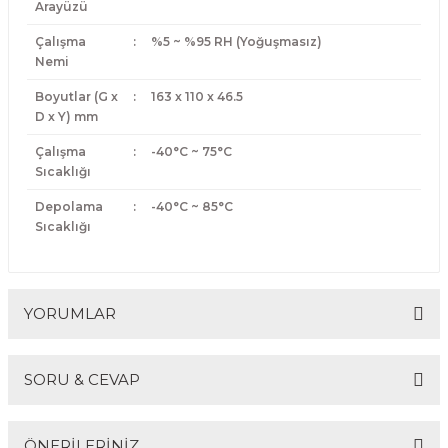
Arayüzü
Çalışma
:
%5 ~ %95 RH (Yoğuşmasız)
Nemi
Boyutlar (G x
:
163 x 110 x 46.5
D x Y) mm
Çalışma
:
-40°C ~ 75°C
Sıcaklığı
Depolama
:
-40°C ~ 85°C
Sıcaklığı
YORUMLAR
SORU & CEVAP
Bu ürüne ilk yorumu siz yapın!
ÖNERİLERİNİZ