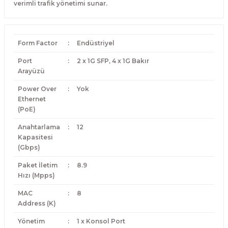
verimli trafik yönetimi sunar.
Form Factor
:
Endüstriyel
Port
:
2 x 1G SFP, 4 x 1G Bakır
Arayüzü
Power Over
:
Yok
Ethernet
(PoE)
Anahtarlama
:
12
Kapasitesi
(Gbps)
Paket İletim
:
8.9
Hızı (Mpps)
MAC
:
8
Address (K)
Yönetim
:
1 x Konsol Port