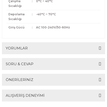
Çalışma
:
0°C ~ 40°C
Sıcaklığı
Depolama
:
-40°C ~ 70°C
Sıcaklığı
Giriş Gücü
:
AC 100-240V/50-60Hz
YORUMLAR
SORU & CEVAP
Bu ürüne ilk yorumu siz yapın!
ÖNERİLERİNİZ
Yorum Yaz
Ürün hakkında henüz soru sorulmamış.
ALIŞVERİŞ DENEYİMİ
Bu ürünün fiyat bilgisi, resim, ürün açıklamalarında ve
diğer konularda yetersiz gördüğünüz noktaları öneri
Soru Sor
formunu kullanarak tarafımıza iletebilirsiniz.