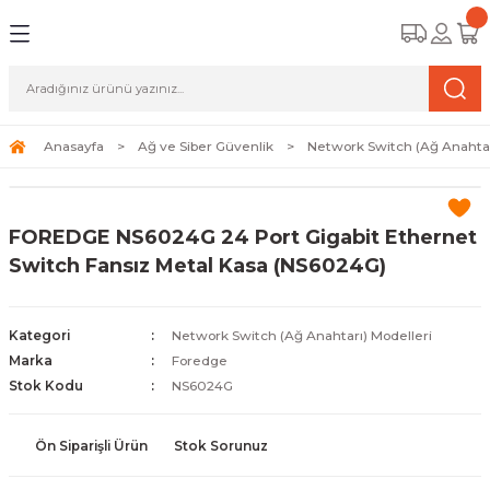
Geri Dön
Geri Dön
Geri Dön
amera Sistemleri
r Güvenlik
zi ve Depolama Ürünleri
mera Sistemleri (Network Kameraları)
lik Duvarı) Cihazları
eri
Anasayfa
Ağ ve Siber Güvenlik
Network Switch (Ağ Anahtar
ihazları (NVR ve DVR)
 (Ağ Anahtarı) Modelleri
ama Sistemleri
FOREDGE NS6024G 24 Port Gigabit Ethernet
Harddiskleri ve Depolama Çözümleri
sal Ağ Yönlendiricileri
 ve SSD
Switch Fansız Metal Kasa (NS6024G)
ksesuarları ve Bağlantı Kabloları
-Fi) ve Access Point Ürünleri
elaket Kurtarma
Kategori
Network Switch (Ağ Anahtarı) Modelleri
 ve Kamera Lisansları
ve Antivirüs Yazılımları
temleri
Marka
Foredge
Stok Kodu
NS6024G
 Veri Merkezi Altyapısı
Ön Siparişli Ürün
Stok Sorunuz
tam İzleme