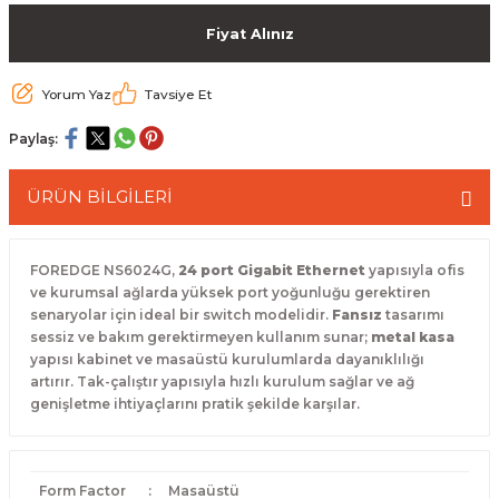
 Paketleri
Fiyat Alınız
Yorum Yaz
Tavsiye Et
Paylaş:
ÜRÜN BİLGİLERİ
FOREDGE NS6024G,
24 port Gigabit Ethernet
yapısıyla ofis
ve kurumsal ağlarda yüksek port yoğunluğu gerektiren
senaryolar için ideal bir switch modelidir.
Fansız
tasarımı
sessiz ve bakım gerektirmeyen kullanım sunar;
metal kasa
yapısı kabinet ve masaüstü kurulumlarda dayanıklılığı
artırır. Tak-çalıştır yapısıyla hızlı kurulum sağlar ve ağ
genişletme ihtiyaçlarını pratik şekilde karşılar.
Form Factor
:
Masaüstü