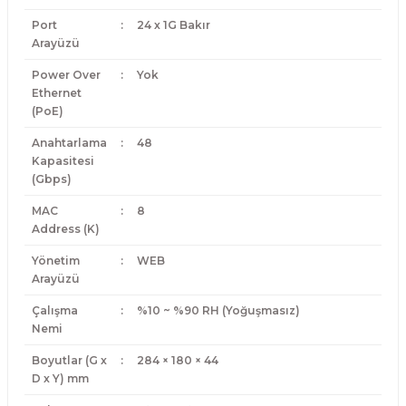
Port
:
24 x 1G Bakır
Arayüzü
Power Over
:
Yok
Ethernet
(PoE)
Anahtarlama
:
48
Kapasitesi
(Gbps)
MAC
:
8
Address (K)
Yönetim
:
WEB
Arayüzü
Çalışma
:
%10 ~ %90 RH (Yoğuşmasız)
Nemi
Boyutlar (G x
:
284 × 180 × 44
D x Y) mm