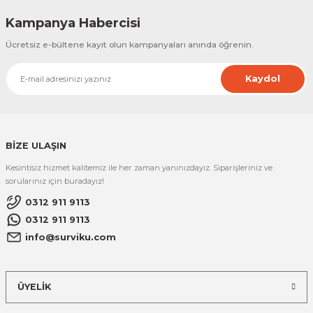
Kampanya Habercisi
Ücretsiz e-bültene kayıt olun kampanyaları anında öğrenin.
Kaydol
BİZE ULAŞIN
Kesintisiz hizmet kalitemiz ile her zaman yanınızdayız. Siparişleriniz ve
sorularınız için buradayız!
0312 911 9113
0312 911 9113
info@surviku.com
ÜYELİK