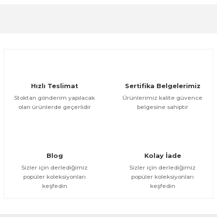
Görüş ve önerileriniz için teşekkür ederiz.
Sitemize ilk yorumu siz yapın!
Ürün resmi kalitesiz, bozuk veya görüntülenemiyor.
Ürün açıklamasında eksik bilgiler bulunuyor.
Deneyimini Paylaş
Ürün bilgilerinde hatalar bulunuyor.
Ürün fiyatı diğer sitelerden daha pahalı.
Hızlı Teslimat
Sertifika Belgelerimiz
Bu ürüne benzer farklı alternatifler olmalı.
Stoktan gönderim yapılacak
Ürünlerimiz kalite güvence
olan ürünlerde geçerlidir
belgesine sahiptir
Gönder
Blog
Kolay İade
Sizler için derlediğimiz
Sizler için derlediğimiz
popüler koleksiyonları
popüler koleksiyonları
keşfedin
keşfedin