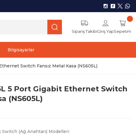
Sipariş Takibi
Giriş Yap
Sepetim
Bilgisayarlar
thernet Switch Fansız Metal Kasa (NS605L)
 5 Port Gigabit Ethernet Switch
sa (NS605L)
Switch (Ağ Anahtarı) Modelleri