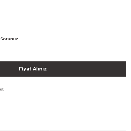
 Sorunuz
Fiyat Alınız
Et