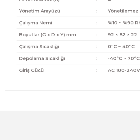
Yönetim Arayüzü
:
Yönetilemez
Çalışma Nemi
:
%10 ~ %90 R
Boyutlar (G x D x Y) mm
:
92 × 82 × 22
Çalışma Sıcaklığı
:
0°C ~ 40°C
Depolama Sıcaklığı
:
-40°C ~ 70°C
Giriş Gücü
:
AC 100-240V
Bu ürünün fiyat bilgisi, resim, ürün açıklamalarında ve 
Görüş ve önerileriniz için teşekkür ederiz.
Ürün resmi kalitesiz, bozuk veya görüntülenemiyor.