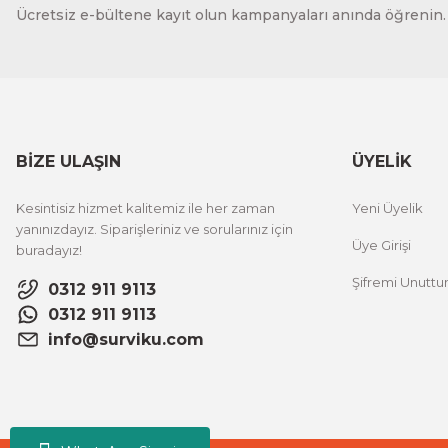
Ücretsiz e-bültene kayıt olun kampanyaları anında öğrenin.
BİZE ULAŞIN
ÜYELİK
Kesintisiz hizmet kalitemiz ile her zaman
Yeni Üyelik
yanınızdayız. Siparişleriniz ve sorularınız için
Üye Girişi
buradayız!
Şifremi Unutt
0312 911 9113
0312 911 9113
info@surviku.com