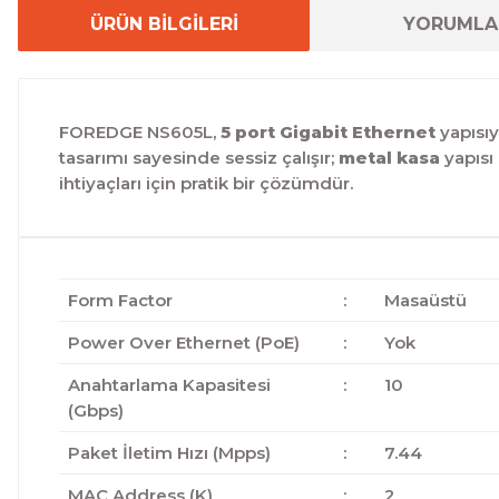
ÜRÜN BİLGİLERİ
YORUMLA
FOREDGE NS605L,
5 port Gigabit Ethernet
yapısıy
tasarımı sayesinde sessiz çalışır;
metal kasa
yapısı 
ihtiyaçları için pratik bir çözümdür.
Form Factor
:
Masaüstü
Power Over Ethernet (PoE)
:
Yok
Anahtarlama Kapasitesi
:
10
(Gbps)
Paket İletim Hızı (Mpps)
:
7.44
MAC Address (K)
:
2