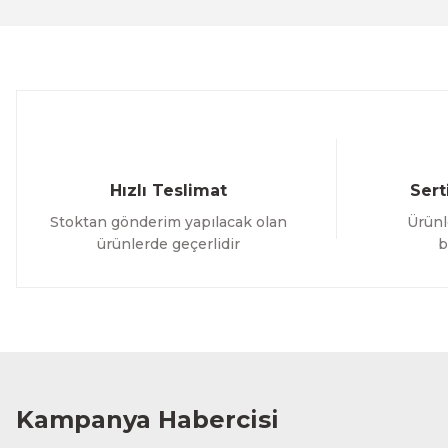
Ürün açıklamasında eksik bilgiler bulunuyor.
Ürün bilgilerinde hatalar bulunuyor.
Ürün fiyatı diğer sitelerden daha pahalı.
Bu ürüne benzer farklı alternatifler olmalı.
Hızlı Teslimat
Sert
Stoktan gönderim yapılacak olan
Ürünl
ürünlerde geçerlidir
b
Kampanya Habercisi