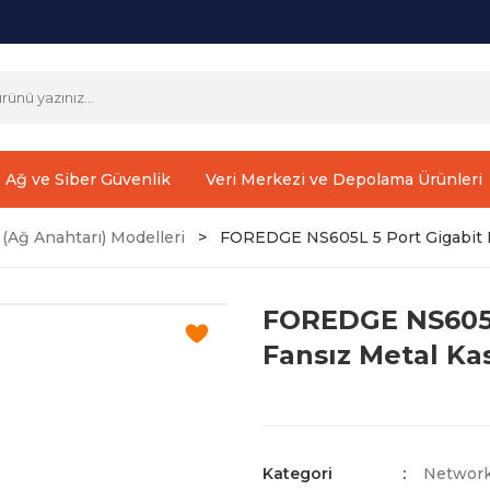
Ağ ve Siber Güvenlik
Veri Merkezi ve Depolama Ürünleri
(Ağ Anahtarı) Modelleri
FOREDGE NS605L 5 Port Gigabit E
FOREDGE NS605L
Fansız Metal Ka
Kategori
Network 