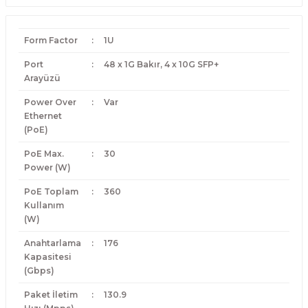
Form Factor
:
1U
Port
:
48 x 1G Bakır, 4 x 10G SFP+
Arayüzü
Power Over
:
Var
Ethernet
(PoE)
PoE Max.
:
30
Power (W)
PoE Toplam
:
360
Kullanım
(W)
Anahtarlama
:
176
Kapasitesi
(Gbps)
Paket İletim
:
130.9