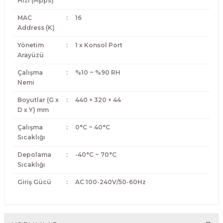
Hızı (Mpps)
MAC
:
16
Address (K)
Yönetim
:
1 x Konsol Port
Arayüzü
Çalışma
:
%10 ~ %90 RH
Nemi
Boyutlar (G x
:
440 × 320 × 44
D x Y) mm
Çalışma
:
0°C ~ 40°C
Sıcaklığı
Depolama
:
-40°C ~ 70°C
Sıcaklığı
Giriş Gücü
:
AC 100-240V/50-60Hz