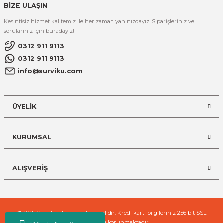
BİZE ULAŞIN
Kesintisiz hizmet kalitemiz ile her zaman yanınızdayız. Siparişleriniz ve
sorularınız için buradayız!
0312 911 9113
0312 911 9113
info@surviku.com
ÜYELİK
KURUMSAL
ALIŞVERİŞ
© 2025 Surviku. Tüm hakları saklıdır. Kredi kartı bilgileriniz 256 bit SSL
sertifikası ile korunmaktadır.