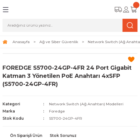
Geri Dön
Geri Dön
Geri Dön
amera Sistemleri
r Güvenlik
zi ve Depolama Ürünleri
mera Sistemleri (Network Kameraları)
lik Duvarı) Cihazları
eri
Anasayfa
Ağ ve Siber Güvenlik
Network Switch (Ağ Anahtar
ihazları (NVR ve DVR)
 (Ağ Anahtarı) Modelleri
ama Sistemleri
FOREDGE S5700-24GP-4FR 24 Port Gigabit
Harddiskleri ve Depolama Çözümleri
sal Ağ Yönlendiricileri
 ve SSD
Katman 3 Yönetilen PoE Anahtarı 4xSFP
(S5700-24GP-4FR)
ksesuarları ve Bağlantı Kabloları
-Fi) ve Access Point Ürünleri
elaket Kurtarma
 ve Kamera Lisansları
ve Antivirüs Yazılımları
temleri
Kategori
Network Switch (Ağ Anahtarı) Modelleri
Marka
Foredge
 Veri Merkezi Altyapısı
Stok Kodu
S5700-24GP-4FR
tam İzleme
Ön Siparişli Ürün
Stok Sorunuz