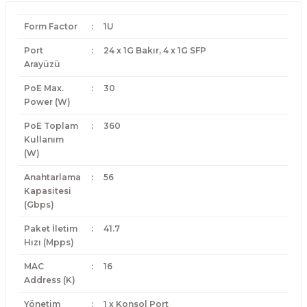
Form Factor
:
1U
Port
:
24 x 1G Bakır, 4 x 1G SFP
Arayüzü
PoE Max.
:
30
Power (W)
PoE Toplam
:
360
Kullanım
(W)
Anahtarlama
:
56
Kapasitesi
(Gbps)
Paket İletim
:
41.7
Hızı (Mpps)
MAC
:
16
Address (K)
Yönetim
:
1 x Konsol Port