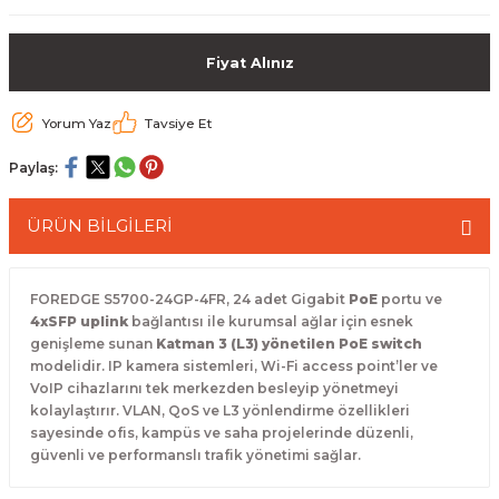
 Paketleri
Fiyat Alınız
Yorum Yaz
Tavsiye Et
Paylaş:
ÜRÜN BİLGİLERİ
FOREDGE S5700-24GP-4FR, 24 adet Gigabit
PoE
portu ve
4xSFP uplink
bağlantısı ile kurumsal ağlar için esnek
genişleme sunan
Katman 3 (L3) yönetilen PoE switch
modelidir. IP kamera sistemleri, Wi-Fi access point’ler ve
VoIP cihazlarını tek merkezden besleyip yönetmeyi
kolaylaştırır. VLAN, QoS ve L3 yönlendirme özellikleri
sayesinde ofis, kampüs ve saha projelerinde düzenli,
güvenli ve performanslı trafik yönetimi sağlar.