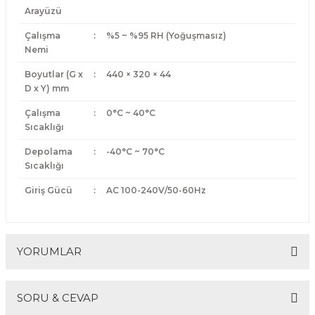
Arayüzü
Çalışma
:
%5 ~ %95 RH (Yoğuşmasız)
Nemi
Boyutlar (G x
:
440 × 320 × 44
D x Y) mm
Çalışma
:
0°C ~ 40°C
Sıcaklığı
Depolama
:
-40°C ~ 70°C
Sıcaklığı
Giriş Gücü
:
AC 100-240V/50-60Hz
YORUMLAR
SORU & CEVAP