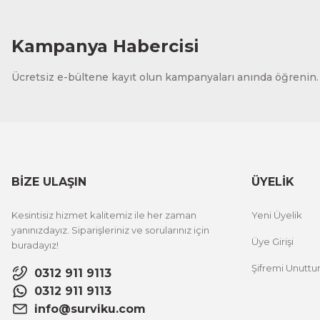
Kampanya Habercisi
Ücretsiz e-bültene kayıt olun kampanyaları anında öğrenin.
BİZE ULAŞIN
ÜYELİK
Kesintisiz hizmet kalitemiz ile her zaman
Yeni Üyelik
yanınızdayız. Siparişleriniz ve sorularınız için
Üye Girişi
buradayız!
Şifremi Unutt
0312 911 9113
0312 911 9113
info@surviku.com