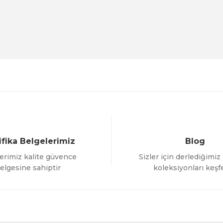
Ürün hakkında henüz soru sorulmamış.
Bu ürüne ilk yorumu siz yapın!
Sitemize ilk yorumu siz yapın!
Deneyimini Paylaş
Yorum Yaz
Soru Sor
ifika Belgelerimiz
Blog
erimiz kalite güvence
Sizler için derlediğimiz
Gönder
elgesine sahiptir
koleksiyonları keşf