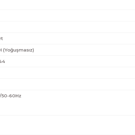
rt
H (Yoğuşmasız)
44
/50-60Hz
diğer konularda yetersiz gördüğünüz noktaları öneri formunu kul