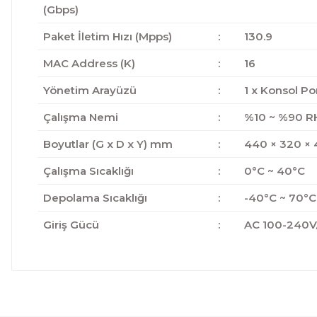
(Gbps)
Paket İletim Hızı (Mpps)
:
130.9
MAC Address (K)
:
16
Yönetim Arayüzü
:
1 x Konsol Po
Çalışma Nemi
:
%10 ~ %90 R
Boyutlar (G x D x Y) mm
:
440 × 320 × 
Çalışma Sıcaklığı
:
0°C ~ 40°C
Depolama Sıcaklığı
:
-40°C ~ 70°C
Giriş Gücü
:
AC 100-240V
Bu ürünün fiyat bilgisi, resim, ürün açıklamalarında ve 