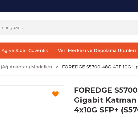
Ağ ve Siber Güvenlik
Veri Merkezi ve Depolama Ürünleri
(Ağ Anahtarı) Modelleri
FOREDGE S5700-48G-4TF 10G Uplin
FOREDGE S5700-
Gigabit Katman 
4x10G SFP+ (S5