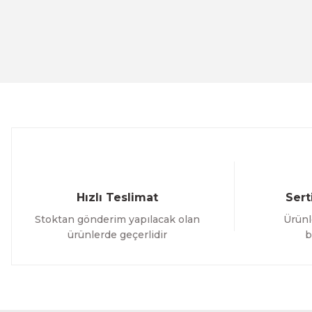
Görüş ve önerileriniz için teşekkür ederiz.
Ürün resmi kalitesiz, bozuk veya görüntülenemiyor.
Ürün açıklamasında eksik bilgiler bulunuyor.
Ürün bilgilerinde hatalar bulunuyor.
Ürün fiyatı diğer sitelerden daha pahalı.
Bu ürüne benzer farklı alternatifler olmalı.
Hızlı Teslimat
Sert
Stoktan gönderim yapılacak olan
Ürünl
ürünlerde geçerlidir
b