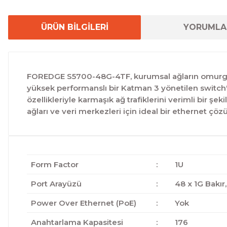
ÜRÜN BİLGİLERİ
YORUMLA
FOREDGE S5700-48G-4TF, kurumsal ağların omurga ve
yüksek performanslı bir Katman 3 yönetilen switch't
özellikleriyle karmaşık ağ trafiklerini verimli bir 
ağları ve veri merkezleri için ideal bir ethernet çö
Form Factor
:
1U
Port Arayüzü
:
48 x 1G Bakır
Power Over Ethernet (PoE)
:
Yok
Anahtarlama Kapasitesi
:
176