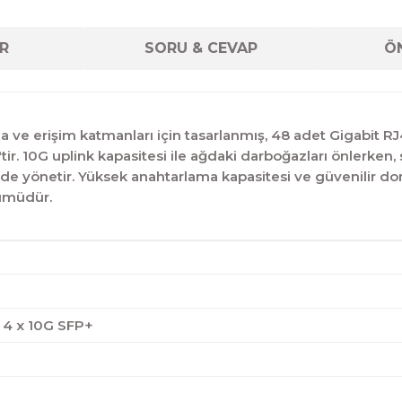
R
SORU & CEVAP
ÖN
 erişim katmanları için tasarlanmış, 48 adet Gigabit RJ
ir. 10G uplink kapasitesi ile ağdaki darboğazları önlerken,
şekilde yönetir. Yüksek anahtarlama kapasitesi ve güvenilir 
zümüdür.
, 4 x 10G SFP+