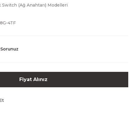
Switch (Ağ Anahtarı) Modelleri
48G-4TF
 Sorunuz
Fiyat Alınız
Et