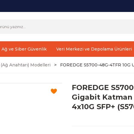
Ağ ve Siber Güvenlik
Veri Merkezi ve Depolama Ürünleri
(Ağ Anahtarı) Modelleri
FOREDGE S5700-48G-4TFR 10G Upl
FOREDGE S5700-
Gigabit Katman 
4x10G SFP+ (S5