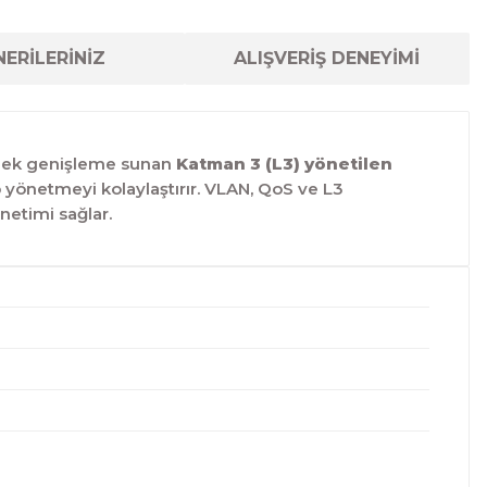
ERİLERİNİZ
ALIŞVERİŞ DENEYİMİ
esnek genişleme sunan
Katman 3 (L3) yönetilen
p yönetmeyi kolaylaştırır. VLAN, QoS ve L3
netimi sağlar.