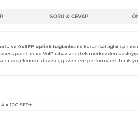
R
SORU & CEVAP
ÖN
ortu ve
4xSFP uplink
bağlantısı ile kurumsal ağlar için 
access point’ler ve VoIP cihazlarını tek merkezden besleyi
aha projelerinde düzenli, güvenli ve performanslı trafik yö
, 4 x 10G SFP+