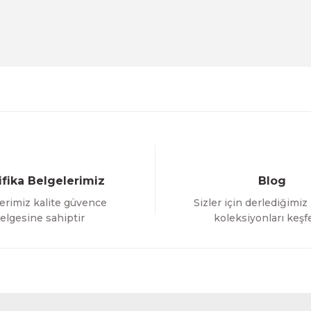
Deneyimini Paylaş
Yorum Yaz
Soru Sor
ifika Belgelerimiz
Blog
erimiz kalite güvence
Sizler için derlediğimiz
Gönder
elgesine sahiptir
koleksiyonları keşf