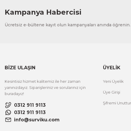
Kampanya Habercisi
Ücretsiz e-bültene kayıt olun kampanyaları anında öğrenin.
BİZE ULAŞIN
ÜYELİK
Kesintisiz hizmet kalitemiz ile her zaman
Yeni Üyelik
yanınızdayız. Siparişleriniz ve sorularınız için
Üye Girişi
buradayız!
Şifremi Unutt
0312 911 9113
0312 911 9113
info@surviku.com