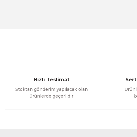
Ürün resmi kalitesiz, bozuk veya görüntülenemiyor.
Ürün açıklamasında eksik bilgiler bulunuyor.
Ürün bilgilerinde hatalar bulunuyor.
Ürün fiyatı diğer sitelerden daha pahalı.
Bu ürüne benzer farklı alternatifler olmalı.
Hızlı Teslimat
Sert
Stoktan gönderim yapılacak olan
Ürünl
ürünlerde geçerlidir
b