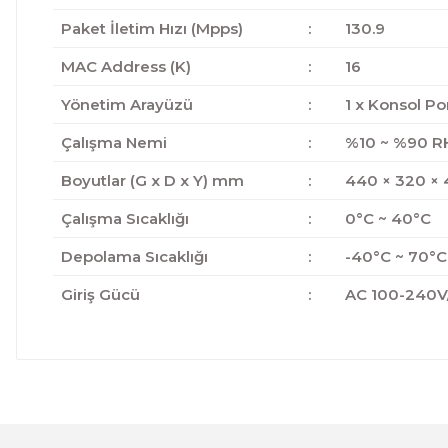
Paket İletim Hızı (Mpps)
:
130.9
MAC Address (K)
:
16
Yönetim Arayüzü
:
1 x Konsol Po
Çalışma Nemi
:
%10 ~ %90 R
Boyutlar (G x D x Y) mm
:
440 × 320 × 
Çalışma Sıcaklığı
:
0°C ~ 40°C
Depolama Sıcaklığı
:
-40°C ~ 70°C
Giriş Gücü
:
AC 100-240V
Bu ürünün fiyat bilgisi, resim, ürün açıklamalarında ve 
Görüş ve önerileriniz için teşekkür ederiz.