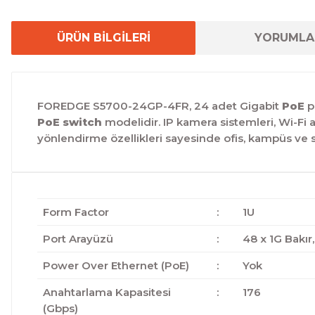
ÜRÜN BİLGİLERİ
YORUMLA
FOREDGE S5700-24GP-4FR, 24 adet Gigabit
PoE
p
PoE switch
modelidir. IP kamera sistemleri, Wi-Fi 
yönlendirme özellikleri sayesinde ofis, kampüs ve s
Form Factor
:
1U
Port Arayüzü
:
48 x 1G Bakır
Power Over Ethernet (PoE)
:
Yok
Anahtarlama Kapasitesi
:
176
(Gbps)