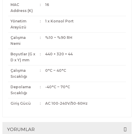
MAC
:
16
Address (K)
Yönetim
:
1 x Konsol Port
Arayüzü
Çalışma
:
%10 ~ %90 RH
Nemi
Boyutlar (G x
:
440 × 320 × 44
D x Y) mm
Çalışma
:
0°C ~ 40°C
Sıcaklığı
Depolama
:
-40°C ~ 70°C
Sıcaklığı
Giriş Gücü
:
AC 100-240V/50-60Hz
YORUMLAR