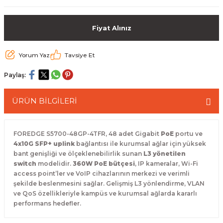
 Paketleri
Fiyat Alınız
Yorum Yaz
Tavsiye Et
Paylaş:
ÜRÜN BİLGİLERİ
FOREDGE S5700-48GP-4TFR, 48 adet Gigabit
PoE
portu ve
4x10G SFP+ uplink
bağlantısı ile kurumsal ağlar için yüksek
bant genişliği ve ölçeklenebilirlik sunan
L3 yönetilen
switch
modelidir.
360W PoE bütçesi
, IP kameralar, Wi-Fi
access point’ler ve VoIP cihazlarının merkezi ve verimli
şekilde beslenmesini sağlar. Gelişmiş L3 yönlendirme, VLAN
ve QoS özellikleriyle kampüs ve kurumsal ağlarda kararlı
performans hedefler.