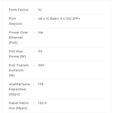
Form Factor
:
1U
Port
:
48 x 1G Bakır, 4 x 10G SFP+
Arayüzü
Power Over
:
Var
Ethernet
(PoE)
PoE Max.
:
30
Power (W)
PoE Toplam
:
360
Kullanım
(W)
Anahtarlama
:
176
Kapasitesi
(Gbps)
Paket İletim
:
130.9
Hızı (Mpps)