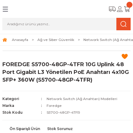
Geri Dön
Geri Dön
Geri Dön
amera Sistemleri
r Güvenlik
zi ve Depolama Ürünleri
mera Sistemleri (Network Kameraları)
lik Duvarı) Cihazları
eri
Anasayfa
Ağ ve Siber Güvenlik
Network Switch (Ağ Anahtar
ihazları (NVR ve DVR)
 (Ağ Anahtarı) Modelleri
ama Sistemleri
FOREDGE S5700-48GP-4TFR 10G Uplink 48
Harddiskleri ve Depolama Çözümleri
sal Ağ Yönlendiricileri
 ve SSD
Port Gigabit L3 Yönetilen PoE Anahtarı 4x10G
SFP+ 360W (S5700-48GP-4TFR)
ksesuarları ve Bağlantı Kabloları
-Fi) ve Access Point Ürünleri
elaket Kurtarma
 ve Kamera Lisansları
ve Antivirüs Yazılımları
temleri
Kategori
Network Switch (Ağ Anahtarı) Modelleri
Marka
Foredge
 Veri Merkezi Altyapısı
Stok Kodu
S5700-48GP-4TFR
tam İzleme
Ön Siparişli Ürün
Stok Sorunuz