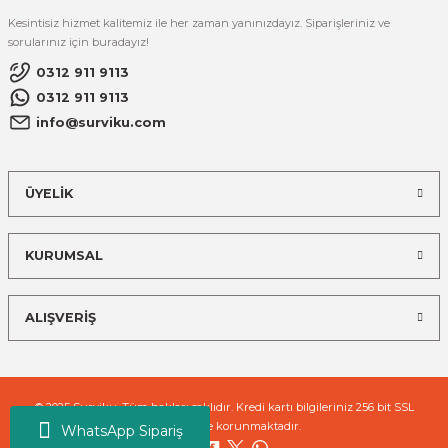
Kesintisiz hizmet kalitemiz ile her zaman yanınızdayız. Siparişleriniz ve
sorularınız için buradayız!
0312 911 9113
0312 911 9113
info@surviku.com
ÜYELİK
KURUMSAL
ALIŞVERİŞ
© 2025 Surviku. Tüm hakları saklıdır. Kredi kartı bilgileriniz 256 bit SSL
sertifikası ile korunmaktadır.
WhatsApp Sipariş