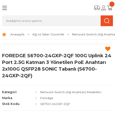
Geri Dön
Geri Dön
Geri Dön
amera Sistemleri
r Güvenlik
zi ve Depolama Ürünleri
mera Sistemleri (Network Kameraları)
lik Duvarı) Cihazları
eri
Anasayfa
Ağ ve Siber Güvenlik
Network Switch (Ağ Anahtar
ihazları (NVR ve DVR)
 (Ağ Anahtarı) Modelleri
ama Sistemleri
FOREDGE S6700-24GXP-2QF 100G Uplink 24
Harddiskleri ve Depolama Çözümleri
sal Ağ Yönlendiricileri
 ve SSD
Port 2.5G Katman 3 Yönetilen PoE Anahtarı
2x100G QSFP28 SONiC Tabanlı (S6700-
ksesuarları ve Bağlantı Kabloları
-Fi) ve Access Point Ürünleri
elaket Kurtarma
24GXP-2QF)
 ve Kamera Lisansları
ve Antivirüs Yazılımları
temleri
Kategori
Network Switch (Ağ Anahtarı) Modelleri
 Veri Merkezi Altyapısı
Marka
Foredge
Stok Kodu
S6700-24GXP-2QF
tam İzleme