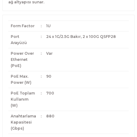
ağ altyapısı sunar.
Form Factor
:
1U
Port
:
24 x 1G/2.5G Bakır, 2 x 100G QSFP28
Arayüzü
Power Over
:
Var
Ethernet
(PoE)
PoE Max.
:
90
Power (W)
PoE Toplam
:
700
Kullanım
(W)
Anahtarlama
:
880
Kapasitesi
(Gbps)