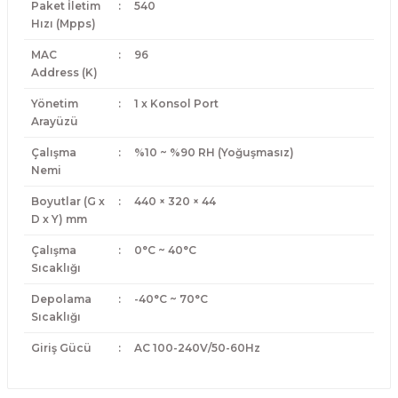
Paket İletim
:
540
Hızı (Mpps)
MAC
:
96
Address (K)
Yönetim
:
1 x Konsol Port
Arayüzü
Çalışma
:
%10 ~ %90 RH (Yoğuşmasız)
Nemi
Boyutlar (G x
:
440 × 320 × 44
D x Y) mm
Çalışma
:
0°C ~ 40°C
Sıcaklığı
Depolama
:
-40°C ~ 70°C
Sıcaklığı
Giriş Gücü
:
AC 100-240V/50-60Hz