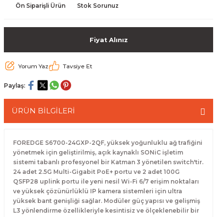
Ön Siparişli Ürün
Stok Sorunuz
 Paketleri
Fiyat Alınız
Yorum Yaz
Tavsiye Et
Paylaş:
ÜRÜN BİLGİLERİ
FOREDGE S6700-24GXP-2QF, yüksek yoğunluklu ağ trafiğini
yönetmek için geliştirilmiş, açık kaynaklı SONiC işletim
sistemi tabanlı profesyonel bir Katman 3 yönetilen switch'tir.
24 adet 2.5G Multi-Gigabit PoE+ portu ve 2 adet 100G
QSFP28 uplink portu ile yeni nesil Wi-Fi 6/7 erişim noktaları
ve yüksek çözünürlüklü IP kamera sistemleri için ultra
yüksek bant genişliği sağlar. Modüler güç yapısı ve gelişmiş
L3 yönlendirme özellikleriyle kesintisiz ve ölçeklenebilir bir