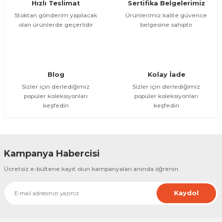
Hızlı Teslimat
Sertifika Belgelerimiz
Bu ürüne benzer farklı alternatifler olmalı.
Stoktan gönderim yapılacak
Ürünlerimiz kalite güvence
olan ürünlerde geçerlidir
belgesine sahiptir
Gönder
Blog
Kolay İade
Sizler için derlediğimiz
Sizler için derlediğimiz
popüler koleksiyonları
popüler koleksiyonları
keşfedin
keşfedin
Kampanya Habercisi
Ücretsiz e-bültene kayıt olun kampanyaları anında öğrenin.
Kaydol