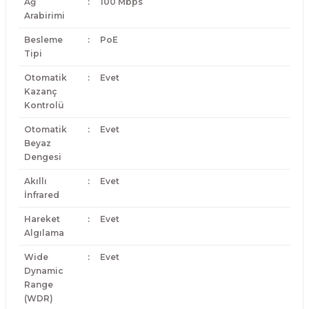
Ağ
:
100 Mbps
Arabirimi
Besleme
:
PoE
Tipi
Otomatik
:
Evet
Kazanç
Kontrolü
Otomatik
:
Evet
Beyaz
Dengesi
Akıllı
:
Evet
İnfrared
Hareket
:
Evet
Algılama
Wide
:
Evet
Dynamic
Range
(WDR)