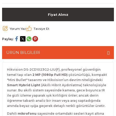
 Paketleri
Fiyat Alınız
Yorum Yaz
Tavsiye Et
Paylaş:
ÜRÜN BİLGİLERİ
Hikvision DS-2CD1023G2-LIU(F), profesyonel güvenliğin
temel taşı olan
2 MP (1080p Full HD)
çözünürlüğü, kompakt
"Mini Bullet" tasarımı ve Hikvision’un devrim niteliğindeki
Smart Hybrid Light
(Akıllı Hibrit Aydınlatma) teknolojisiyle
sunar.
Bu akıllı sistem sayesinde kamera, gece boyunca IR
ile gizli izleme yaparak ışık kirliliğini önler; ancak derin
öğrenme tabanlı analiz bir insan veya araç saptadığında
anında beyaz ışığa geçerek detaylı renkli görüntüler üretir.
Dahili
mikrofonu
sayesinde ortamdaki sesleri kayıt altına