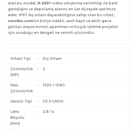
alan bu model,
H.265+
video sıkıştırma verimliliği ile bant
genişliğini ve depolama alanını en üst düzeyde optimize
eder.
IP67 dış ortam dayanıklılığına sahip olan bu cihaz;
surviku.com
'un bütçe odaklı, sesli kayıt ve akıllı gece
görüşü arayan konut, apartman ve küçük işletme projeleri
için sunduğu en dengeli ve verimli çözümdür.
Ortam Tipi
:
Dış Ortam
Çözünürlük
:
2
(MP)
Max.
:
1920 × 1080
Çözünürlük
Sensör Tipi
:
1/2.9 CMOS
Lens
:
2.8 / 4
Boyutu
(mm)