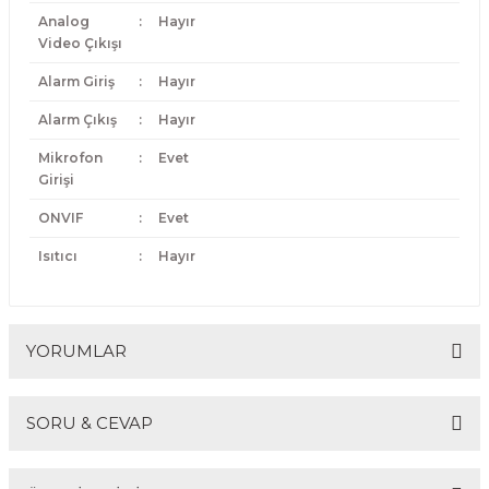
Analog
:
Hayır
Video Çıkışı
Alarm Giriş
:
Hayır
Alarm Çıkış
:
Hayır
Mikrofon
:
Evet
Girişi
ONVIF
:
Evet
Isıtıcı
:
Hayır
YORUMLAR
SORU & CEVAP
Bu ürüne ilk yorumu siz yapın!