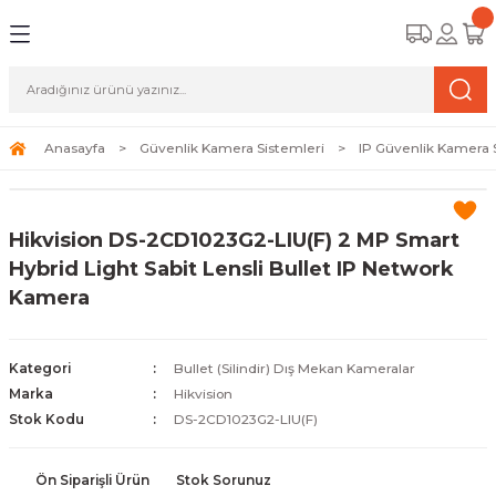
Geri Dön
Geri Dön
Geri Dön
amera Sistemleri
r Güvenlik
zi ve Depolama Ürünleri
mera Sistemleri (Network Kameraları)
lik Duvarı) Cihazları
eri
Anasayfa
Güvenlik Kamera Sistemleri
IP Güvenlik Kamera 
ihazları (NVR ve DVR)
 (Ağ Anahtarı) Modelleri
ama Sistemleri
Hikvision DS-2CD1023G2-LIU(F) 2 MP Smart
Harddiskleri ve Depolama Çözümleri
sal Ağ Yönlendiricileri
 ve SSD
Hybrid Light Sabit Lensli Bullet IP Network
Kamera
ksesuarları ve Bağlantı Kabloları
-Fi) ve Access Point Ürünleri
elaket Kurtarma
 ve Kamera Lisansları
ve Antivirüs Yazılımları
temleri
Kategori
Bullet (Silindir) Dış Mekan Kameralar
Marka
Hikvision
 Veri Merkezi Altyapısı
Stok Kodu
DS-2CD1023G2-LIU(F)
tam İzleme
Ön Siparişli Ürün
Stok Sorunuz