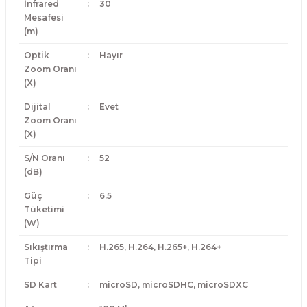
İnfrared
:
30
Mesafesi
(m)
Optik
:
Hayır
Zoom Oranı
(X)
Dijital
:
Evet
Zoom Oranı
(X)
S/N Oranı
:
52
(dB)
Güç
:
6.5
Tüketimi
(W)
Sıkıştırma
:
H.265, H.264, H.265+, H.264+
Tipi
SD Kart
:
microSD, microSDHC, microSDXC