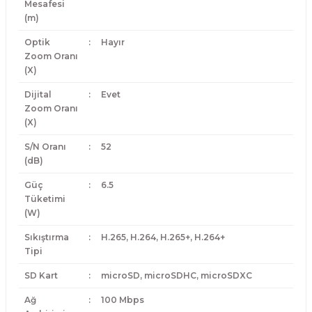
Mesafesi
(m)
Optik
:
Hayır
Zoom Oranı
(X)
Dijital
:
Evet
Zoom Oranı
(X)
S/N Oranı
:
52
(dB)
Güç
:
6.5
Tüketimi
(W)
Sıkıştırma
:
H.265, H.264, H.265+, H.264+
Tipi
SD Kart
:
microSD, microSDHC, microSDXC
Ağ
:
100 Mbps