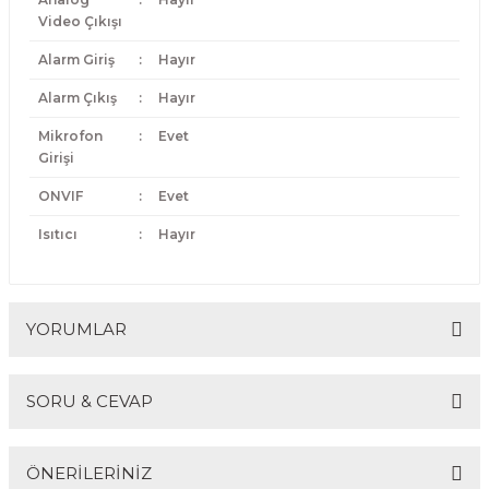
Video Çıkışı
Alarm Giriş
:
Hayır
Alarm Çıkış
:
Hayır
Mikrofon
:
Evet
Girişi
ONVIF
:
Evet
Isıtıcı
:
Hayır
YORUMLAR
SORU & CEVAP
Bu ürüne ilk yorumu siz yapın!
ÖNERİLERİNİZ