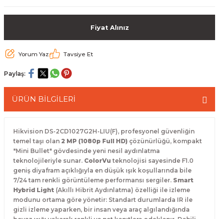
 Paketleri
Fiyat Alınız
Yorum Yaz
Tavsiye Et
Paylaş:
ÜRÜN BİLGİLERİ
Hikvision DS-2CD1027G2H-LIU(F), profesyonel güvenliğin
temel taşı olan
2 MP (1080p Full HD)
çözünürlüğü, kompakt
"Mini Bullet" gövdesinde yeni nesil aydınlatma
teknolojileriyle sunar.
ColorVu
teknolojisi sayesinde F1.0
geniş diyafram açıklığıyla en düşük ışık koşullarında bile
7/24 tam renkli görüntüleme performansı sergiler.
Smart
Hybrid Light
(Akıllı Hibrit Aydınlatma) özelliği ile izleme
modunu ortama göre yönetir: Standart durumlarda IR ile
gizli izleme yaparken, bir insan veya araç algılandığında