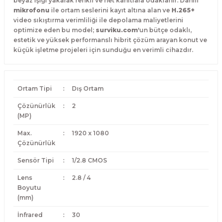
beyaz ışığı yakarak renkli ve net kanıtlara odaklanır. Dahili
mikrofonu
ile ortam seslerini kayıt altına alan ve
H.265+
video sıkıştırma verimliliği ile depolama maliyetlerini
optimize eden bu model;
surviku.com
'un bütçe odaklı,
estetik ve yüksek performanslı hibrit çözüm arayan konut ve
küçük işletme projeleri için sunduğu en verimli cihazdır.
Ortam Tipi
:
Dış Ortam
Çözünürlük
:
2
(MP)
Max.
:
1920 x 1080
Çözünürlük
Sensör Tipi
:
1/2.8 CMOS
Lens
:
2.8 / 4
Boyutu
(mm)
İnfrared
:
30