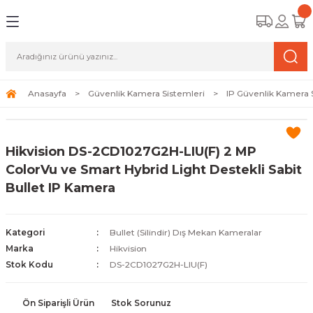
Geri Dön
Geri Dön
Geri Dön
amera Sistemleri
r Güvenlik
zi ve Depolama Ürünleri
mera Sistemleri (Network Kameraları)
lik Duvarı) Cihazları
eri
Anasayfa
Güvenlik Kamera Sistemleri
IP Güvenlik Kamera 
ihazları (NVR ve DVR)
 (Ağ Anahtarı) Modelleri
ama Sistemleri
Hikvision DS-2CD1027G2H-LIU(F) 2 MP
Harddiskleri ve Depolama Çözümleri
sal Ağ Yönlendiricileri
 ve SSD
ColorVu ve Smart Hybrid Light Destekli Sabit
Bullet IP Kamera
ksesuarları ve Bağlantı Kabloları
-Fi) ve Access Point Ürünleri
elaket Kurtarma
 ve Kamera Lisansları
ve Antivirüs Yazılımları
temleri
Kategori
Bullet (Silindir) Dış Mekan Kameralar
Marka
Hikvision
 Veri Merkezi Altyapısı
Stok Kodu
DS-2CD1027G2H-LIU(F)
tam İzleme
Ön Siparişli Ürün
Stok Sorunuz