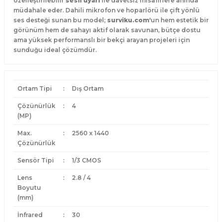
özelleştirilebilir
sesli uyarı
ile davetsiz misafirlere anında
müdahale eder. Dahili mikrofon ve hoparlörü ile çift yönlü
ses desteği sunan bu model;
surviku.com
'un hem estetik bir
görünüm hem de sahayı aktif olarak savunan, bütçe dostu
ama yüksek performanslı bir bekçi arayan projeleri için
sunduğu ideal çözümdür.
Ortam Tipi
:
Dış Ortam
Çözünürlük
:
4
(MP)
Max.
:
2560 x 1440
Çözünürlük
Sensör Tipi
:
1/3 CMOS
Lens
:
2.8 / 4
Boyutu
(mm)
İnfrared
:
30