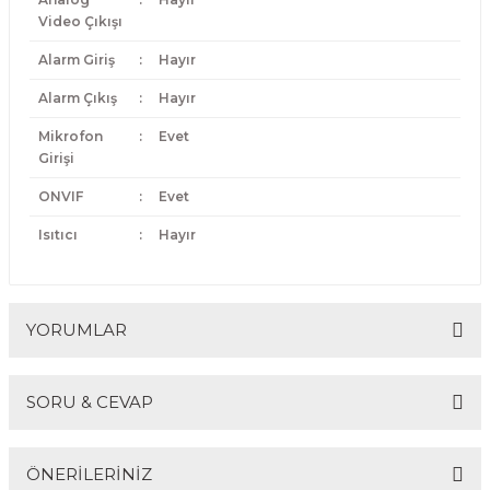
Video Çıkışı
Alarm Giriş
:
Hayır
Alarm Çıkış
:
Hayır
Mikrofon
:
Evet
Girişi
ONVIF
:
Evet
Isıtıcı
:
Hayır
YORUMLAR
SORU & CEVAP
Bu ürüne ilk yorumu siz yapın!
ÖNERİLERİNİZ