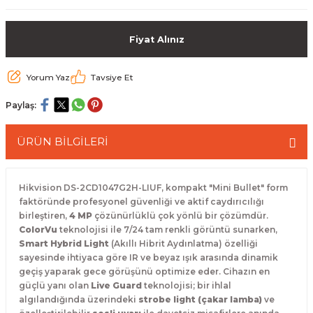
 Paketleri
Fiyat Alınız
Yorum Yaz
Tavsiye Et
Paylaş:
ÜRÜN BİLGİLERİ
Hikvision DS-2CD1047G2H-LIUF, kompakt "Mini Bullet" form
faktöründe profesyonel güvenliği ve aktif caydırıcılığı
birleştiren,
4 MP
çözünürlüklü çok yönlü bir çözümdür.
ColorVu
teknolojisi ile 7/24 tam renkli görüntü sunarken,
Smart Hybrid Light
(Akıllı Hibrit Aydınlatma) özelliği
sayesinde ihtiyaca göre IR ve beyaz ışık arasında dinamik
geçiş yaparak gece görüşünü optimize eder.
Cihazın en
güçlü yanı olan
Live Guard
teknolojisi; bir ihlal
algılandığında üzerindeki
strobe light (çakar lamba)
ve