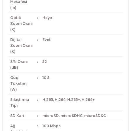
Mesafesi
(m)
Optik
:
Hayır
Zoom Oranı
(X)
Dijital
:
Evet
Zoom Oranı
(X)
S/N Oranı
:
52
(dB)
Güç
:
10.5
Tüketimi
(W)
Sıkıştırma
:
H.265, H.264, H.265+, H.264+
Tipi
SD Kart
:
microSD, microSDHC, microSDXC
Ağ
:
100 Mbps