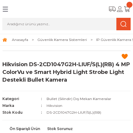
Geri Dön
Geri Dön
Geri Dön
amera Sistemleri
r Güvenlik
zi ve Depolama Ürünleri
mera Sistemleri (Network Kameraları)
lik Duvarı) Cihazları
eri
Anasayfa
Güvenlik Kamera Sistemleri
IP Güvenlik Kamera 
ihazları (NVR ve DVR)
 (Ağ Anahtarı) Modelleri
ama Sistemleri
Hikvision DS-2CD1047G2H-LIUF/S(L)(RB) 4 MP
Harddiskleri ve Depolama Çözümleri
sal Ağ Yönlendiricileri
 ve SSD
ColorVu ve Smart Hybrid Light Strobe Light
Destekli Bullet Kamera
ksesuarları ve Bağlantı Kabloları
-Fi) ve Access Point Ürünleri
elaket Kurtarma
 ve Kamera Lisansları
ve Antivirüs Yazılımları
temleri
Kategori
Bullet (Silindir) Dış Mekan Kameralar
Marka
Hikvision
 Veri Merkezi Altyapısı
Stok Kodu
DS-2CD1047G2H-LIUF/S(L)(RB)
tam İzleme
Ön Siparişli Ürün
Stok Sorunuz