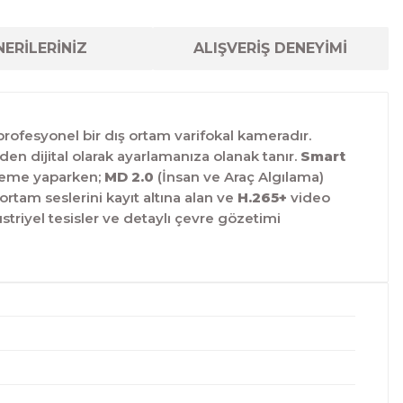
ERİLERİNİZ
ALIŞVERİŞ DENEYİMİ
rofesyonel bir dış ortam varifokal kameradır.
n dijital olarak ayarlamanıza olanak tanır.
Smart
izleme yaparken;
MD 2.0
(İnsan ve Araç Algılama)
 ortam seslerini kayıt altına alan ve
H.265+
video
striyel tesisler ve detaylı çevre gözetimi