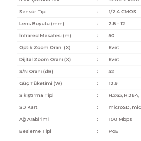
Sensör Tipi
:
1/2.4 CMOS
Lens Boyutu (mm)
:
2.8 - 12
İnfrared Mesafesi (m)
:
50
Optik Zoom Oranı (X)
:
Evet
Dijital Zoom Oranı (X)
:
Evet
S/N Oranı (dB)
:
52
Güç Tüketimi (W)
:
12.9
Sıkıştırma Tipi
:
H.265, H.264,
SD Kart
:
microSD, mi
Ağ Arabirimi
:
100 Mbps
Besleme Tipi
:
PoE