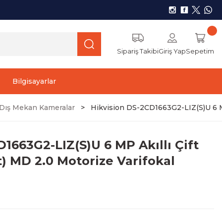
Sipariş Takibi
Giriş Yap
Sepetim
Bilgisayarlar
r) Dış Mekan Kameralar
Hikvision DS-2CD1663G2-LIZ(S)U 6 MP 
1663G2-LIZ(S)U 6 MP Akıllı Çift
ht) MD 2.0 Motorize Varifokal