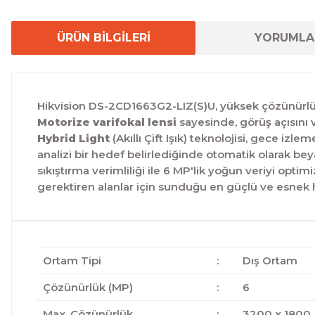
ÜRÜN BİLGİLERİ
YORUMLA
Hikvision DS-2CD1663G2-LIZ(S)U, yüksek çözünürlük 
Motorize varifokal lensi
sayesinde, görüş açısını 
Hybrid Light
(Akıllı Çift Işık) teknolojisi, gece iz
analizi bir hedef belirlediğinde otomatik olarak beya
sıkıştırma verimliliği ile 6 MP'lik yoğun veriyi opt
gerektiren alanlar için sunduğu en güçlü ve esnek 
Ortam Tipi
:
Dış Ortam
Çözünürlük (MP)
:
6
Max. Çözünürlük
:
3200 x 1800