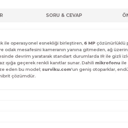
R
SORU & CEVAP
ÖN
ile operasyonel esnekliği birleştiren,
6 MP
çözünürlüklü p
ve odak mesafesini kameranın yanına gitmeden, ağ üzerinde
lemesinde devrim yaratarak standart durumlarda IR ile gizli 
z ışığa geçerek renkli kanıtlar sunar. Dahili
mikrofonu
ile
imize eden bu model;
surviku.com
'un geniş otoparklar, endü
hibrit çözümdür.