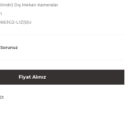
Silindir) Dış Mekan Kameralar
n
663G2-LIZ(S)U
 Sorunuz
Fiyat Alınız
Et