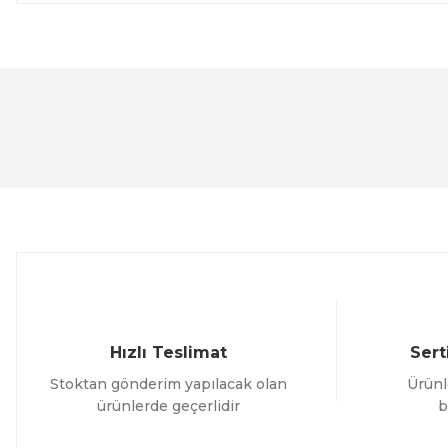
Bu ürünün fiyat bilgisi, resim, ürün açıklamalarında ve 
Görüş ve önerileriniz için teşekkür ederiz.
Ürün resmi kalitesiz, bozuk veya görüntülenemiyor.
Ürün açıklamasında eksik bilgiler bulunuyor.
Ürün bilgilerinde hatalar bulunuyor.
Ürün fiyatı diğer sitelerden daha pahalı.
Bu ürüne benzer farklı alternatifler olmalı.
Hızlı Teslimat
Sert
Stoktan gönderim yapılacak olan
Ürünl
ürünlerde geçerlidir
b