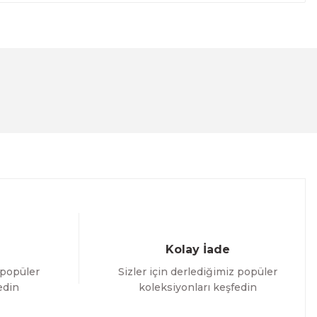
lanarak tarafımıza iletebilirsiniz.
Kolay İade
 popüler
Sizler için derlediğimiz popüler
edin
koleksiyonları keşfedin