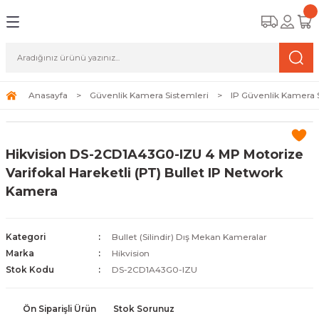
Geri Dön
Geri Dön
Geri Dön
amera Sistemleri
r Güvenlik
zi ve Depolama Ürünleri
mera Sistemleri (Network Kameraları)
lik Duvarı) Cihazları
eri
Anasayfa
Güvenlik Kamera Sistemleri
IP Güvenlik Kamera 
ihazları (NVR ve DVR)
 (Ağ Anahtarı) Modelleri
ama Sistemleri
Hikvision DS-2CD1A43G0-IZU 4 MP Motorize
Harddiskleri ve Depolama Çözümleri
sal Ağ Yönlendiricileri
 ve SSD
Varifokal Hareketli (PT) Bullet IP Network
Kamera
ksesuarları ve Bağlantı Kabloları
-Fi) ve Access Point Ürünleri
elaket Kurtarma
 ve Kamera Lisansları
ve Antivirüs Yazılımları
temleri
Kategori
Bullet (Silindir) Dış Mekan Kameralar
Marka
Hikvision
 Veri Merkezi Altyapısı
Stok Kodu
DS-2CD1A43G0-IZU
tam İzleme
Ön Siparişli Ürün
Stok Sorunuz