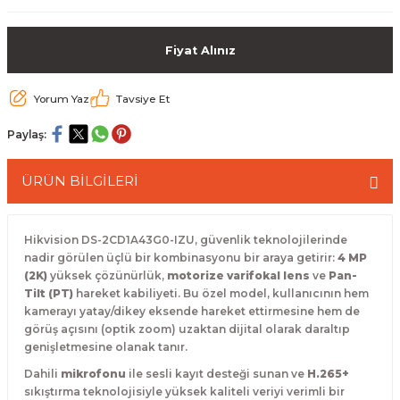
 Paketleri
Fiyat Alınız
Yorum Yaz
Tavsiye Et
Paylaş:
ÜRÜN BİLGİLERİ
Hikvision DS-2CD1A43G0-IZU, güvenlik teknolojilerinde
nadir görülen üçlü bir kombinasyonu bir araya getirir:
4 MP
(2K)
yüksek çözünürlük,
motorize varifokal lens
ve
Pan-
Tilt (PT)
hareket kabiliyeti. Bu özel model, kullanıcının hem
kamerayı yatay/dikey eksende hareket ettirmesine hem de
görüş açısını (optik zoom) uzaktan dijital olarak daraltıp
genişletmesine olanak tanır.
Dahili
mikrofonu
ile sesli kayıt desteği sunan ve
H.265+
sıkıştırma teknolojisiyle yüksek kaliteli veriyi verimli bir