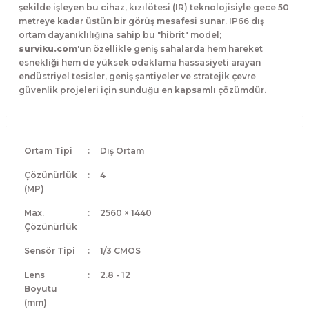
şekilde işleyen bu cihaz, kızılötesi (IR) teknolojisiyle gece 50
metreye kadar üstün bir görüş mesafesi sunar. IP66 dış
ortam dayanıklılığına sahip bu "hibrit" model;
surviku.com
'un özellikle geniş sahalarda hem hareket
esnekliği hem de yüksek odaklama hassasiyeti arayan
endüstriyel tesisler, geniş şantiyeler ve stratejik çevre
güvenlik projeleri için sunduğu en kapsamlı çözümdür.
Ortam Tipi
:
Dış Ortam
Çözünürlük
:
4
(MP)
Max.
:
2560 × 1440
Çözünürlük
Sensör Tipi
:
1/3 CMOS
Lens
:
2.8 - 12
Boyutu
(mm)