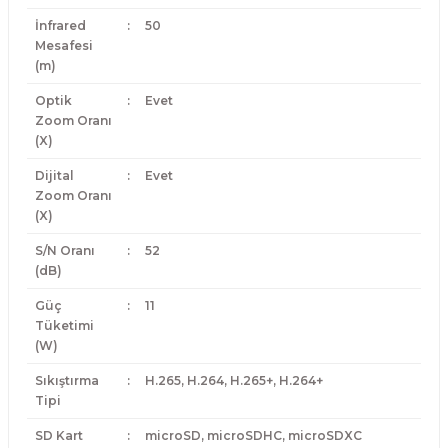
İnfrared
:
50
Mesafesi
(m)
Optik
:
Evet
Zoom Oranı
(X)
Dijital
:
Evet
Zoom Oranı
(X)
S/N Oranı
:
52
(dB)
Güç
:
11
Tüketimi
(W)
Sıkıştırma
:
H.265, H.264, H.265+, H.264+
Tipi
SD Kart
:
microSD, microSDHC, microSDXC