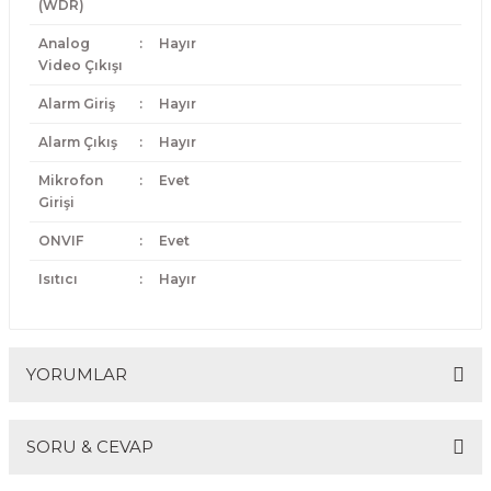
(WDR)
Analog
:
Hayır
Video Çıkışı
Alarm Giriş
:
Hayır
Alarm Çıkış
:
Hayır
Mikrofon
:
Evet
Girişi
ONVIF
:
Evet
Isıtıcı
:
Hayır
YORUMLAR
SORU & CEVAP
Bu ürüne ilk yorumu siz yapın!