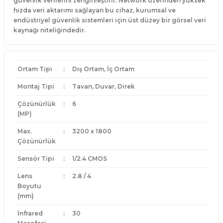
güvenlik verilerini zenginleştirir. Network üzerinden yüksek
hızda veri aktarımı sağlayan bu cihaz, kurumsal ve
endüstriyel güvenlik sistemleri için üst düzey bir görsel veri
kaynağı niteliğindedir.
Ortam Tipi
:
Dış Ortam, İç Ortam
Montaj Tipi
:
Tavan, Duvar, Direk
Çözünürlük
:
6
(MP)
Max.
:
3200 x 1800
Çözünürlük
Sensör Tipi
:
1/2.4 CMOS
Lens
:
2.8 / 4
Boyutu
(mm)
İnfrared
:
30