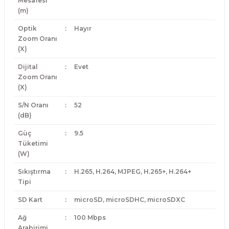
Mesafesi
(m)
Optik
:
Hayır
Zoom Oranı
(X)
Dijital
:
Evet
Zoom Oranı
(X)
S/N Oranı
:
52
(dB)
Güç
:
9.5
Tüketimi
(W)
Sıkıştırma
:
H.265, H.264, MJPEG, H.265+, H.264+
Tipi
SD Kart
:
microSD, microSDHC, microSDXC
Ağ
:
100 Mbps
Arabirimi