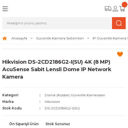
Geri Dön
Geri Dön
Geri Dön
amera Sistemleri
r Güvenlik
zi ve Depolama Ürünleri
mera Sistemleri (Network Kameraları)
lik Duvarı) Cihazları
eri
Anasayfa
Güvenlik Kamera Sistemleri
IP Güvenlik Kamera 
ihazları (NVR ve DVR)
 (Ağ Anahtarı) Modelleri
ama Sistemleri
Hikvision DS-2CD2186G2-I(SU) 4K (8 MP)
Harddiskleri ve Depolama Çözümleri
sal Ağ Yönlendiricileri
 ve SSD
AcuSense Sabit Lensli Dome IP Network
Kamera
ksesuarları ve Bağlantı Kabloları
-Fi) ve Access Point Ürünleri
elaket Kurtarma
 ve Kamera Lisansları
ve Antivirüs Yazılımları
temleri
Kategori
Dome (Kubbe) Güvenlik Kameraları
Marka
Hikvision
 Veri Merkezi Altyapısı
Stok Kodu
DS-2CD2186G2-I(SU)
tam İzleme
Ön Siparişli Ürün
Stok Sorunuz