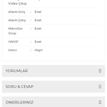
Video Çıkışı
Alarm Giriş
:
Evet
Alarm Çıkış
:
Evet
Mikrofon
:
Evet
Girişi
ONVIF
:
Evet
Isıtıcı
:
Hayır
YORUMLAR
SORU & CEVAP
Bu ürüne ilk yorumu siz yapın!
ÖNERİLERİNİZ