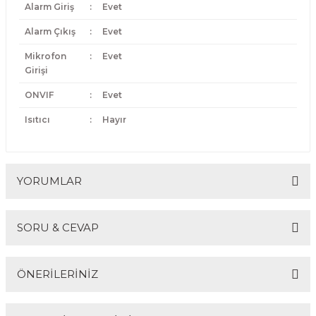
Alarm Giriş
:
Evet
Alarm Çıkış
:
Evet
Mikrofon
:
Evet
Girişi
ONVIF
:
Evet
Isıtıcı
:
Hayır
YORUMLAR
SORU & CEVAP
Bu ürüne ilk yorumu siz yapın!
ÖNERİLERİNİZ
Yorum Yaz
Ürün hakkında henüz soru sorulmamış.