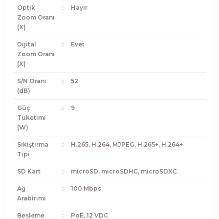
Optik
:
Hayır
Zoom Oranı
(X)
Dijital
:
Evet
Zoom Oranı
(X)
S/N Oranı
:
52
(dB)
Güç
:
9
Tüketimi
(W)
Sıkıştırma
:
H.265, H.264, MJPEG, H.265+, H.264+
Tipi
SD Kart
:
microSD, microSDHC, microSDXC
Ağ
:
100 Mbps
Arabirimi
Besleme
:
PoE, 12 VDC