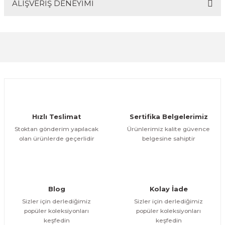
ALIŞVERİŞ DENEYİMİ
Bu ürünün fiyat bilgisi, resim, ürün açıklamalarında ve
diğer konularda yetersiz gördüğünüz noktaları öneri
Soru Sor
formunu kullanarak tarafımıza iletebilirsiniz.
Görüş ve önerileriniz için teşekkür ederiz.
Sitemize ilk yorumu siz yapın!
Ürün resmi kalitesiz, bozuk veya görüntülenemiyor.
Ürün açıklamasında eksik bilgiler bulunuyor.
Deneyimini Paylaş
Ürün bilgilerinde hatalar bulunuyor.
Ürün fiyatı diğer sitelerden daha pahalı.
Hızlı Teslimat
Sertifika Belgelerimiz
Bu ürüne benzer farklı alternatifler olmalı.
Stoktan gönderim yapılacak
Ürünlerimiz kalite güvence
olan ürünlerde geçerlidir
belgesine sahiptir
Gönder
Blog
Kolay İade
Sizler için derlediğimiz
Sizler için derlediğimiz
popüler koleksiyonları
popüler koleksiyonları
keşfedin
keşfedin