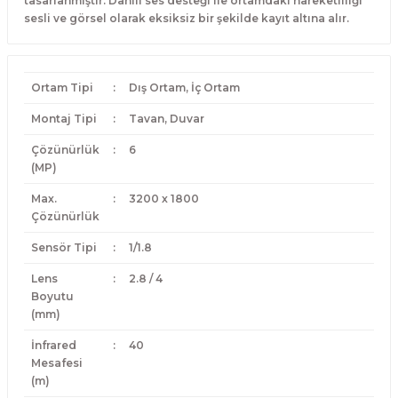
tasarlanmıştır. Dahili ses desteği ile ortamdaki hareketliliği
sesli ve görsel olarak eksiksiz bir şekilde kayıt altına alır.
Ortam Tipi
:
Dış Ortam, İç Ortam
Montaj Tipi
:
Tavan, Duvar
Çözünürlük
:
6
(MP)
Max.
:
3200 x 1800
Çözünürlük
Sensör Tipi
:
1/1.8
Lens
:
2.8 / 4
Boyutu
(mm)
İnfrared
:
40
Mesafesi
(m)