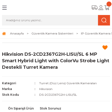
Geri Dön
Geri Dön
Geri Dön
amera Sistemleri
r Güvenlik
zi ve Depolama Ürünleri
mera Sistemleri (Network Kameraları)
lik Duvarı) Cihazları
eri
Anasayfa
Güvenlik Kamera Sistemleri
IP Güvenlik Kamera 
ihazları (NVR ve DVR)
 (Ağ Anahtarı) Modelleri
ama Sistemleri
Hikvision DS-2CD2367G2H-LISU/SL 6 MP
Harddiskleri ve Depolama Çözümleri
sal Ağ Yönlendiricileri
 ve SSD
Smart Hybrid Light with ColorVu Strobe Light
Destekli Turret Kamera
ksesuarları ve Bağlantı Kabloları
-Fi) ve Access Point Ürünleri
elaket Kurtarma
 ve Kamera Lisansları
ve Antivirüs Yazılımları
temleri
Kategori
Turret (Düz Lens) Güvenlik Kameraları
Marka
Hikvision
 Veri Merkezi Altyapısı
Stok Kodu
DS-2CD2367G2H-LISU/SL
tam İzleme
Ön Siparişli Ürün
Stok Sorunuz