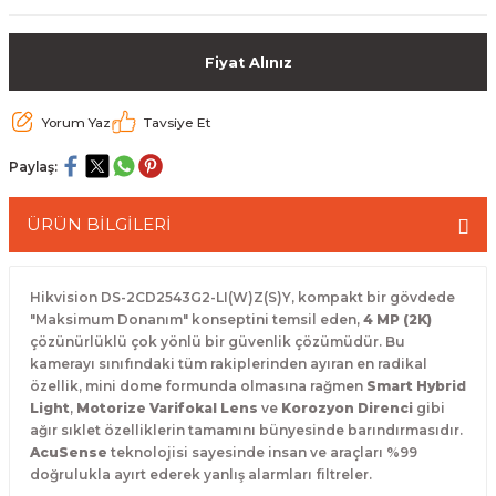
 Paketleri
Fiyat Alınız
Yorum Yaz
Tavsiye Et
Paylaş:
ÜRÜN BİLGİLERİ
Hikvision DS-2CD2543G2-LI(W)Z(S)Y, kompakt bir gövdede
"Maksimum Donanım" konseptini temsil eden,
4 MP (2K)
çözünürlüklü çok yönlü bir güvenlik çözümüdür. Bu
kamerayı sınıfındaki tüm rakiplerinden ayıran en radikal
özellik, mini dome formunda olmasına rağmen
Smart Hybrid
Light
,
Motorize Varifokal Lens
ve
Korozyon Direnci
gibi
ağır sıklet özelliklerin tamamını bünyesinde barındırmasıdır.
AcuSense
teknolojisi sayesinde insan ve araçları %99
doğrulukla ayırt ederek yanlış alarmları filtreler.