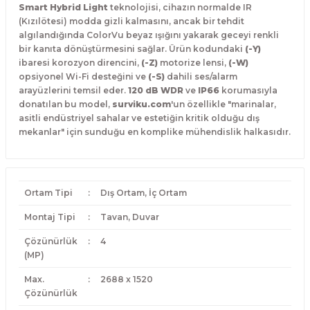
Smart Hybrid Light
teknolojisi, cihazın normalde IR
(Kızılötesi) modda gizli kalmasını, ancak bir tehdit
algılandığında ColorVu beyaz ışığını yakarak geceyi renkli
bir kanıta dönüştürmesini sağlar.
Ürün kodundaki
(-Y)
ibaresi korozyon direncini,
(-Z)
motorize lensi,
(-W)
opsiyonel Wi-Fi desteğini ve
(-S)
dahili ses/alarm
arayüzlerini temsil eder.
120 dB WDR
ve
IP66
korumasıyla
donatılan bu model,
surviku.com
'un özellikle "marinalar,
asitli endüstriyel sahalar ve estetiğin kritik olduğu dış
mekanlar" için sunduğu en komplike mühendislik halkasıdır.
Ortam Tipi
:
Dış Ortam, İç Ortam
Montaj Tipi
:
Tavan, Duvar
Çözünürlük
:
4
(MP)
Max.
:
2688 x 1520
Çözünürlük