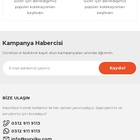
Sizler için derlediğimiz
Sizler için derlediğimiz
popüler koleksiyonları
popüler koleksiyonları
keşfedin
keşfedin
Kampanya Habercisi
Ücretsiz e-bültene kayıt olun kampanyaları anında öğrenin.
Kaydol
BİZE ULAŞIN
Kesintisiz hizmet kalitemiz ile her zaman yanınızdayız. Siparişleriniz ve
sorularınız için buradayız!
0312 911 9113
0312 911 9113
info@surviku.com