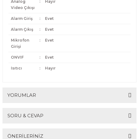
Analog
:
Hayır
Video Çıkışı
Alarm Giriş
:
Evet
Alarm Çıkış
:
Evet
Mikrofon
:
Evet
Girişi
ONVIF
:
Evet
Isıtıcı
:
Hayır
YORUMLAR
SORU & CEVAP
Bu ürüne ilk yorumu siz yapın!
ÖNERİLERİNİZ