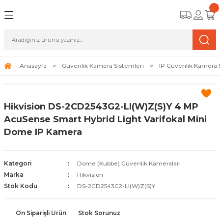
Geri Dön
Geri Dön
Geri Dön
amera Sistemleri
r Güvenlik
zi ve Depolama Ürünleri
mera Sistemleri (Network Kameraları)
lik Duvarı) Cihazları
eri
Anasayfa
Güvenlik Kamera Sistemleri
IP Güvenlik Kamera 
ihazları (NVR ve DVR)
 (Ağ Anahtarı) Modelleri
ama Sistemleri
Hikvision DS-2CD2543G2-LI(W)Z(S)Y 4 MP
Harddiskleri ve Depolama Çözümleri
sal Ağ Yönlendiricileri
 ve SSD
AcuSense Smart Hybrid Light Varifokal Mini
Dome IP Kamera
ksesuarları ve Bağlantı Kabloları
-Fi) ve Access Point Ürünleri
elaket Kurtarma
 ve Kamera Lisansları
ve Antivirüs Yazılımları
temleri
Kategori
Dome (Kubbe) Güvenlik Kameraları
Marka
Hikvision
 Veri Merkezi Altyapısı
Stok Kodu
DS-2CD2543G2-LI(W)Z(S)Y
tam İzleme
Ön Siparişli Ürün
Stok Sorunuz