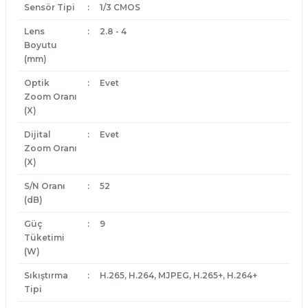
Sensör Tipi
:
1/3 CMOS
Lens
:
2.8 - 4
Boyutu
(mm)
Optik
:
Evet
Zoom Oranı
(X)
Dijital
:
Evet
Zoom Oranı
(X)
S/N Oranı
:
52
(dB)
Güç
:
9
Tüketimi
(W)
Sıkıştırma
:
H.265, H.264, MJPEG, H.265+, H.264+
Tipi