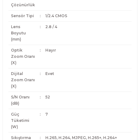
Çözünürlük
Sensör Tipi
:
1/2.4 CMOS
Lens
:
2.8 / 4
Boyutu
(mm)
Optik
:
Hayır
Zoom Oranı
(X)
Dijital
:
Evet
Zoom Oranı
(X)
S/N Oranı
:
52
(dB)
Güç
:
7
Tüketimi
(W)
Sıkıştırma
:
H.265, H.264, MJPEG, H.265+, H.264+