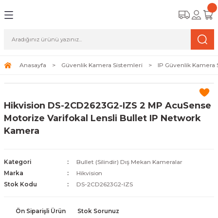
Geri Dön
Geri Dön
Geri Dön
amera Sistemleri
r Güvenlik
zi ve Depolama Ürünleri
mera Sistemleri (Network Kameraları)
lik Duvarı) Cihazları
eri
Anasayfa
Güvenlik Kamera Sistemleri
IP Güvenlik Kamera 
ihazları (NVR ve DVR)
 (Ağ Anahtarı) Modelleri
ama Sistemleri
Hikvision DS-2CD2623G2-IZS 2 MP AcuSense
Harddiskleri ve Depolama Çözümleri
sal Ağ Yönlendiricileri
 ve SSD
Motorize Varifokal Lensli Bullet IP Network
Kamera
ksesuarları ve Bağlantı Kabloları
-Fi) ve Access Point Ürünleri
elaket Kurtarma
 ve Kamera Lisansları
ve Antivirüs Yazılımları
temleri
Kategori
Bullet (Silindir) Dış Mekan Kameralar
Marka
Hikvision
 Veri Merkezi Altyapısı
Stok Kodu
DS-2CD2623G2-IZS
tam İzleme
Ön Siparişli Ürün
Stok Sorunuz