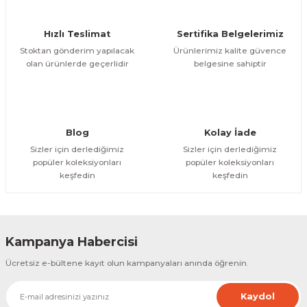
Ürün fiyatı diğer sitelerden daha pahalı.
Hızlı Teslimat
Sertifika Belgelerimiz
Bu ürüne benzer farklı alternatifler olmalı.
Stoktan gönderim yapılacak
Ürünlerimiz kalite güvence
olan ürünlerde geçerlidir
belgesine sahiptir
Gönder
Blog
Kolay İade
Sizler için derlediğimiz
Sizler için derlediğimiz
popüler koleksiyonları
popüler koleksiyonları
keşfedin
keşfedin
Kampanya Habercisi
Ücretsiz e-bültene kayıt olun kampanyaları anında öğrenin.
Kaydol