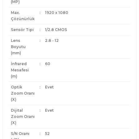
(MP)
Max.
:
1920 x 1080
Çözünürlük
Sensör Tipi
:
1/2.8 CMOS
Lens
:
2.8 - 12
Boyutu
(mm)
İnfrared
:
60
Mesafesi
(m)
Optik
:
Evet
Zoom Oranı
(X)
Dijital
:
Evet
Zoom Oranı
(X)
S/N Oranı
:
52