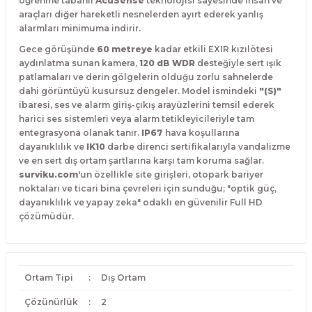
öğrenme tabanlı
AcuSense
teknolojisi sayesinde insan ve
araçları diğer hareketli nesnelerden ayırt ederek yanlış
alarmları minimuma indirir.
Gece görüşünde
60 metreye
kadar etkili EXIR kızılötesi
aydınlatma sunan kamera,
120 dB WDR
desteğiyle sert ışık
patlamaları ve derin gölgelerin olduğu zorlu sahnelerde
dahi görüntüyü kusursuz dengeler.
Model ismindeki
"(S)"
ibaresi, ses ve alarm giriş-çıkış arayüzlerini temsil ederek
harici ses sistemleri veya alarm tetikleyicileriyle tam
entegrasyona olanak tanır.
IP67
hava koşullarına
dayanıklılık ve
IK10
darbe direnci sertifikalarıyla vandalizme
ve en sert dış ortam şartlarına karşı tam koruma sağlar.
surviku.com
'un özellikle site girişleri, otopark bariyer
noktaları ve ticari bina çevreleri için sunduğu; "optik güç,
dayanıklılık ve yapay zeka" odaklı en güvenilir Full HD
çözümüdür.
Ortam Tipi
:
Dış Ortam
Çözünürlük
:
2