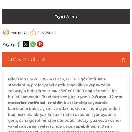
 Paketleri
Fiyat Alınız
Yorum Yaz
Tavsiye Et
Paylaş:
ÜRÜN BİLGİLERİ
Hikvision DS-2CD2623G2-IZS,
Full HD görüntüleme
standardını profesyonel optik esneklik ve yapay zeka
zekasıyla birleştiren,
2 MP
çözünürlüklü amiral gemisi bir
bullet kameradır.
Bu cihazın en güçlü yönü,
2.8 mm - 12 mm
motorize varifokal lensidir
; bu teknoloji sayesinde
kameranın bakış açısını ve odak noktasını montaj yerinden
bağımsız olarak,
yazılım üzerinden uzaktan ayarlayabilir,
geniş saha gözetiminden dar odaklı detay (yüz veya nesne)
yakalamaya saniyeler içinde geçiş yapabilirsiniz.
Derin