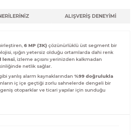
ERİLERİNİZ
ALIŞVERİŞ DENEYİMİ
rleştiren,
6 MP (3K)
çözünürlüklü üst segment bir
ojisi, ışığın yetersiz olduğu ortamlarda dahi renk
 lensi
, izleme açısını yerinizden kalkmadan
nliğinde netlik sağlar.
 gibi yanlış alarm kaynaklarından
%99 doğrulukla
lanların iç içe geçtiği zorlu sahnelerde dengeli bir
, geniş otoparklar ve ticari yapılar için sunduğu