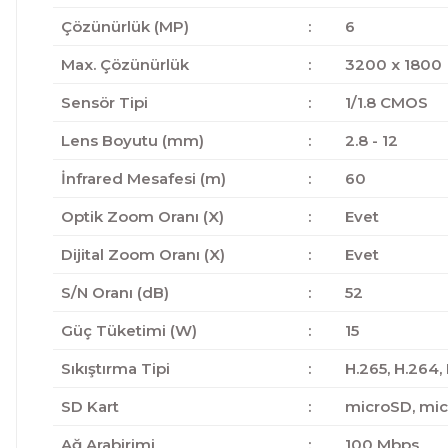
Çözünürlük (MP)
:
6
Max. Çözünürlük
:
3200 x 1800
Sensör Tipi
:
1/1.8 CMOS
Lens Boyutu (mm)
:
2.8 - 12
İnfrared Mesafesi (m)
:
60
Optik Zoom Oranı (X)
:
Evet
Dijital Zoom Oranı (X)
:
Evet
S/N Oranı (dB)
:
52
Güç Tüketimi (W)
:
15
Sıkıştırma Tipi
:
H.265, H.264,
SD Kart
:
microSD, mi
Ağ Arabirimi
:
100 Mbps