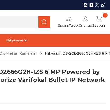
Sipariş Takibi
Giriş Yap
Sepetim
Bilgisayarlar
r) Dış Mekan Kameralar
Hikvision DS-2CD2666G2H-IZS 6 MP 
CD2666G2H-IZS 6 MP Powered by
orize Varifokal Bullet IP Network