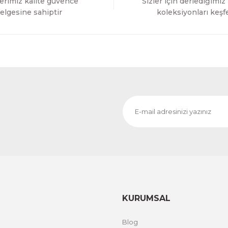
erimiz kalite güvence
Sizler için derlediğimiz
Gönder
elgesine sahiptir
koleksiyonları keşf
KURUMSAL
Blog