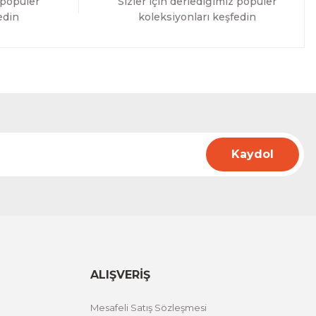
 popüler
Sizler için derlediğimiz popüler
edin
koleksiyonları keşfedin
Kaydol
ALIŞVERİŞ
Mesafeli Satış Sözleşmesi