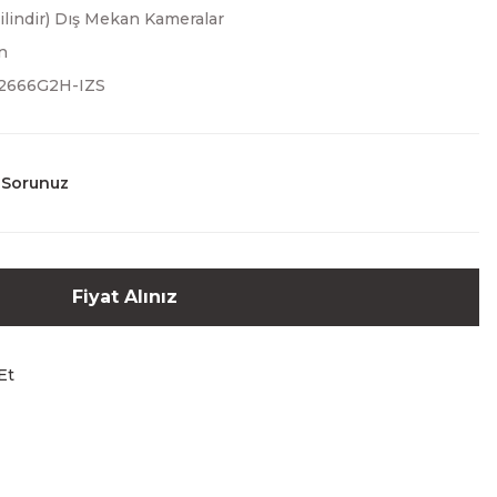
Silindir) Dış Mekan Kameralar
n
2666G2H-IZS
 Sorunuz
Fiyat Alınız
Et