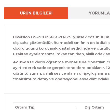
ÜRÜN BİLGİLERİ
YORUMLA
Hikvision DS-2CD2666G2H-IZS, yüksek çözünürlük il
dış saha çözümüdür. Bu modeli sınıfının en iddialı
doğruluğunu koruyarak kristal netliğinde ve gürültü
uzaktan ayarlamanıza imkan tanırken, akıllı odaklam
AcuSense
derin öğrenme mimarisi ile donatılan cih
ayırt ederek sadece gerçek tehditlere odaklanır.
1
görüntü sunan, dahili ses ve alarm giriş/çıkışlarına
"maksimum detay ve operasyonel esneklik" odaklı
Ortam Tipi
:
Dış Ortam