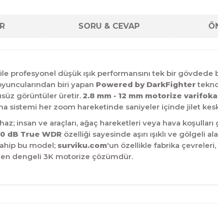
R
SORU & CEVAP
ÖN
e profesyonel düşük ışık performansını tek bir gövdede bi
 oyuncularından biri yapan
Powered by DarkFighter
teknol
süz görüntüler üretir.
2.8 mm - 12 mm motorize varifokal
a sistemi her zoom hareketinde saniyeler içinde jilet keski
az; insan ve araçları, ağaç hareketleri veya hava koşulları
20 dB True WDR
özelliği sayesinde aşırı ışıklı ve gölgeli a
 sahip bu model;
surviku.com
'un özellikle fabrika çevreleri
 en dengeli 3K motorize çözümdür.