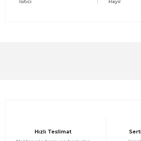
Isıtıcı
:
Hayır
Bu ürünün fiyat bilgisi, resim, ürün açıklamalarında ve 
Görüş ve önerileriniz için teşekkür ederiz.
Ürün resmi kalitesiz, bozuk veya görüntülenemiyor.
Ürün açıklamasında eksik bilgiler bulunuyor.
Ürün bilgilerinde hatalar bulunuyor.
Ürün fiyatı diğer sitelerden daha pahalı.
Bu ürüne benzer farklı alternatifler olmalı.
Hızlı Teslimat
Sert