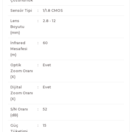
Çözünürlük
Sensör Tipi
:
1/1.8 CMOS
Lens
:
2.8 - 12
Boyutu
(mm)
İnfrared
:
60
Mesafesi
(m)
Optik
:
Evet
Zoom Oranı
(X)
Dijital
:
Evet
Zoom Oranı
(X)
S/N Oranı
:
52
(dB)
Güç
:
15
Tüketimi