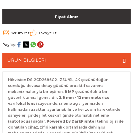
 Paketleri
Fiyat Alınız
Yorum Yaz
Tavsiye Et
Paylaş:
ÜRÜN BİLGİLERİ
Hikvision DS-2CD2686G2-IZSU/SL, 4K çözünürlüğün
sunduğu devasa detay gücünü proaktif savunma
mekanizmalarıyla birleştiren,
8 MP
çözünürlüklü bir
güvenlik amiral gemisidir.
2.8 mm - 12 mm motorize
varifokal lensi
sayesinde, izleme açısı yerinizden
kalkmadan uzaktan ayarlanabilir ve her zoom hareketinde
saniyeler içinde jilet keskinliğinde otomatik netleme
(
autofocus
) sağlar.
Powered by DarkFighter
teknolojisi ile
donatılan cihaz, zifiri karanlık ortamlarda dahi ışığı