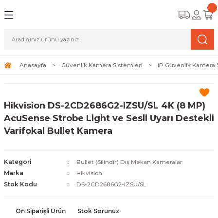
Geri Dön
Geri Dön
Geri Dön
amera Sistemleri
r Güvenlik
zi ve Depolama Ürünleri
mera Sistemleri (Network Kameraları)
lik Duvarı) Cihazları
eri
Anasayfa
Güvenlik Kamera Sistemleri
IP Güvenlik Kamera 
ihazları (NVR ve DVR)
 (Ağ Anahtarı) Modelleri
ama Sistemleri
Hikvision DS-2CD2686G2-IZSU/SL 4K (8 MP)
Harddiskleri ve Depolama Çözümleri
sal Ağ Yönlendiricileri
 ve SSD
AcuSense Strobe Light ve Sesli Uyarı Destekli
Varifokal Bullet Kamera
ksesuarları ve Bağlantı Kabloları
-Fi) ve Access Point Ürünleri
elaket Kurtarma
 ve Kamera Lisansları
ve Antivirüs Yazılımları
temleri
Kategori
Bullet (Silindir) Dış Mekan Kameralar
Marka
Hikvision
 Veri Merkezi Altyapısı
Stok Kodu
DS-2CD2686G2-IZSU/SL
tam İzleme
Ön Siparişli Ürün
Stok Sorunuz