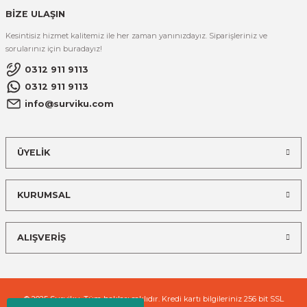
BİZE ULAŞIN
Kesintisiz hizmet kalitemiz ile her zaman yanınızdayız. Siparişleriniz ve
sorularınız için buradayız!
0312 911 9113
0312 911 9113
info@surviku.com
ÜYELİK
KURUMSAL
ALIŞVERİŞ
© 2025 Surviku. Tüm hakları saklıdır. Kredi kartı bilgileriniz 256 bit SSL