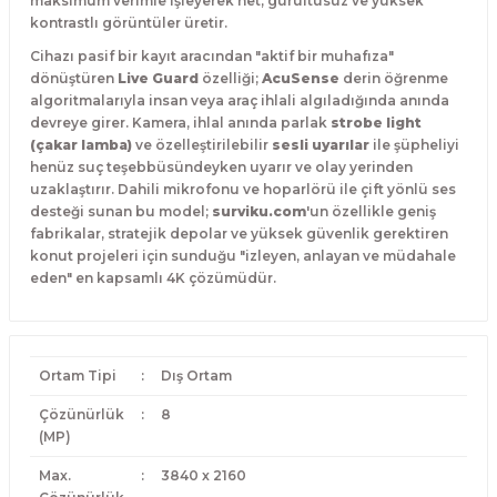
maksimum verimle işleyerek net, gürültüsüz ve yüksek
kontrastlı görüntüler üretir.
Cihazı pasif bir kayıt aracından "aktif bir muhafıza"
dönüştüren
Live Guard
özelliği;
AcuSense
derin öğrenme
algoritmalarıyla insan veya araç ihlali algıladığında anında
devreye girer. Kamera, ihlal anında parlak
strobe light
(çakar lamba)
ve özelleştirilebilir
sesli uyarılar
ile şüpheliyi
henüz suç teşebbüsündeyken uyarır ve olay yerinden
uzaklaştırır. Dahili mikrofonu ve hoparlörü ile çift yönlü ses
desteği sunan bu model;
surviku.com
'un özellikle geniş
fabrikalar, stratejik depolar ve yüksek güvenlik gerektiren
konut projeleri için sunduğu "izleyen, anlayan ve müdahale
eden" en kapsamlı 4K çözümüdür.
Ortam Tipi
:
Dış Ortam
Çözünürlük
:
8
(MP)
Max.
:
3840 x 2160