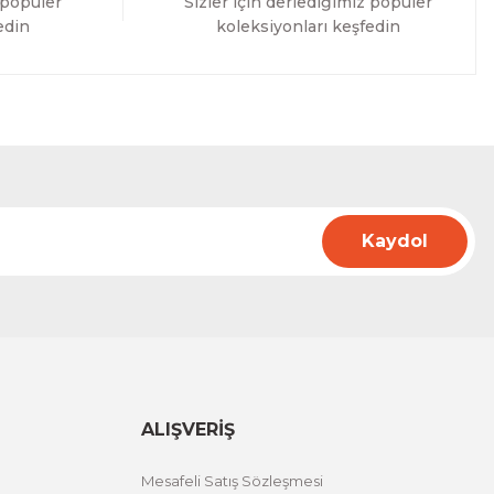
 popüler
Sizler için derlediğimiz popüler
edin
koleksiyonları keşfedin
Kaydol
ALIŞVERİŞ
Mesafeli Satış Sözleşmesi