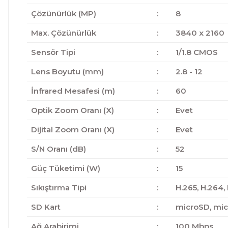
Çözünürlük (MP)
:
8
Max. Çözünürlük
:
3840 x 2160
Sensör Tipi
:
1/1.8 CMOS
Lens Boyutu (mm)
:
2.8 - 12
İnfrared Mesafesi (m)
:
60
Optik Zoom Oranı (X)
:
Evet
Dijital Zoom Oranı (X)
:
Evet
S/N Oranı (dB)
:
52
Güç Tüketimi (W)
:
15
Sıkıştırma Tipi
:
H.265, H.264,
SD Kart
:
microSD, mi
Ağ Arabirimi
:
100 Mbps