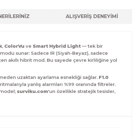
ERİLERİNİZ
ALIŞVERİŞ DENEYİMİ
k
,
ColorVu
ve
Smart Hybrid Light
— tek bir
e modu sunar: Sadece IR (Siyah-Beyaz), sadece
 akıllı hibrit mod. Bu sayede çevre kirliliğine yol
itmeden uzaktan ayarlama esnekliği sağlar.
F1.0
malarıyla yanlış alarmları %99 oranında filtreler.
u model;
surviku.com
'un özellikle stratejik tesisler,