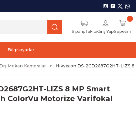
Sipariş Takibi
Giriş Yap
Sepetim
Bilgisayarlar
r) Dış Mekan Kameralar
Hikvision DS-2CD2687G2HT-LIZS 8 MP
CD2687G2HT-LIZS 8 MP Smart
th ColorVu Motorize Varifokal