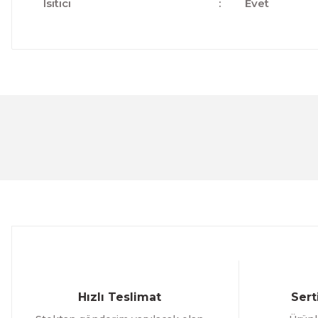
Isıtıcı
:
Evet
Bu ürünün fiyat bilgisi, resim, ürün açıklamalarında ve 
Görüş ve önerileriniz için teşekkür ederiz.
Ürün resmi kalitesiz, bozuk veya görüntülenemiyor.
Ürün açıklamasında eksik bilgiler bulunuyor.
Ürün bilgilerinde hatalar bulunuyor.
Ürün fiyatı diğer sitelerden daha pahalı.
Bu ürüne benzer farklı alternatifler olmalı.
Hızlı Teslimat
Sert