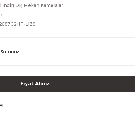
Silindir) Dış Mekan Kameralar
n
2687G2HT-LIZS
 Sorunuz
Fiyat Alınız
Et