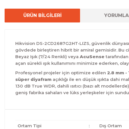
ÜRÜN BİLGİLERİ
YORUMLA
Hikvision DS-2CD2687G2HT-LIZS, güvenlik dünyasın
gövdede birleştiren hibrit bir amiral gemisidir. Bu c
Beyaz Işık (7/24 Renkli) veya
AcuSense
tarafından 
açan sürekli ışık kullanımını minimize ederken, olay
Profesyonel projeler için optimize edilen
2.8 mm - 
süper diyafram
açıklığı ile en düşük ışıkta dahi m
130 dB True WDR, dahili ısıtıcı (bazı alt modellerde)
geniş fabrika sahaları ve lüks yerleşkeler için su
Ortam Tipi
:
Dış Ortam