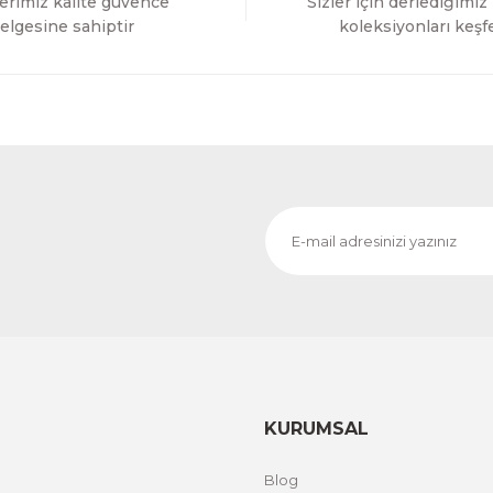
erimiz kalite güvence
Sizler için derlediğimiz
Gönder
elgesine sahiptir
koleksiyonları keşf
KURUMSAL
Blog