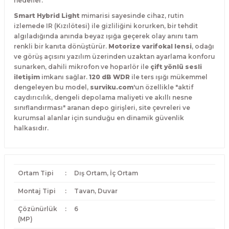
hedefler.
Smart Hybrid Light
mimarisi sayesinde cihaz, rutin
izlemede IR (Kızılötesi) ile gizliliğini korurken, bir tehdit
algıladığında anında beyaz ışığa geçerek olay anını tam
renkli bir kanıta dönüştürür.
Motorize varifokal lensi
, odağı
ve görüş açısını yazılım üzerinden uzaktan ayarlama konforu
sunarken, dahili mikrofon ve hoparlör ile
çift yönlü sesli
iletişim
imkanı sağlar.
120 dB WDR
ile ters ışığı mükemmel
dengeleyen bu model,
surviku.com
'un özellikle "aktif
caydırıcılık, dengeli depolama maliyeti ve akıllı nesne
sınıflandırması" aranan depo girişleri, site çevreleri ve
kurumsal alanlar için sunduğu en dinamik güvenlik
halkasıdır.
Ortam Tipi
:
Dış Ortam, İç Ortam
Montaj Tipi
:
Tavan, Duvar
Çözünürlük
:
6
(MP)