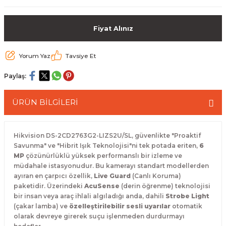
 Paketleri
Fiyat Alınız
Yorum Yaz
Tavsiye Et
Paylaş:
ÜRÜN BİLGİLERİ
Hikvision DS-2CD2763G2-LIZS2U/SL, güvenlikte "Proaktif
Savunma" ve "Hibrit Işık Teknolojisi"ni tek potada eriten,
6
MP
çözünürlüklü yüksek performanslı bir izleme ve
müdahale istasyonudur. Bu kamerayı standart modellerden
ayıran en çarpıcı özellik,
Live Guard
(Canlı Koruma)
paketidir. Üzerindeki
AcuSense
(derin öğrenme) teknolojisi
bir insan veya araç ihlali algıladığı anda, dahili
Strobe Light
(çakar lamba) ve
özelleştirilebilir sesli uyarılar
otomatik
olarak devreye girerek suçu işlenmeden durdurmayı