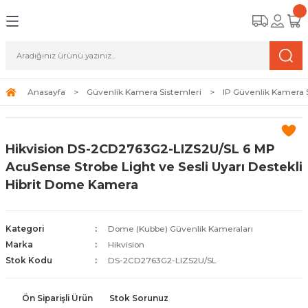
Geri Dön
Geri Dön
Geri Dön
amera Sistemleri
r Güvenlik
zi ve Depolama Ürünleri
mera Sistemleri (Network Kameraları)
lik Duvarı) Cihazları
eri
Anasayfa
Güvenlik Kamera Sistemleri
IP Güvenlik Kamera 
ihazları (NVR ve DVR)
 (Ağ Anahtarı) Modelleri
ama Sistemleri
Hikvision DS-2CD2763G2-LIZS2U/SL 6 MP
Harddiskleri ve Depolama Çözümleri
sal Ağ Yönlendiricileri
 ve SSD
AcuSense Strobe Light ve Sesli Uyarı Destekli
Hibrit Dome Kamera
ksesuarları ve Bağlantı Kabloları
-Fi) ve Access Point Ürünleri
elaket Kurtarma
 ve Kamera Lisansları
ve Antivirüs Yazılımları
temleri
Kategori
Dome (Kubbe) Güvenlik Kameraları
Marka
Hikvision
 Veri Merkezi Altyapısı
Stok Kodu
DS-2CD2763G2-LIZS2U/SL
tam İzleme
Ön Siparişli Ürün
Stok Sorunuz