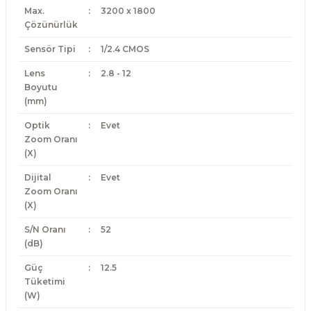
Max.
:
3200 x 1800
Çözünürlük
Sensör Tipi
:
1/2.4 CMOS
Lens
:
2.8 - 12
Boyutu
(mm)
Optik
:
Evet
Zoom Oranı
(X)
Dijital
:
Evet
Zoom Oranı
(X)
S/N Oranı
:
52
(dB)
Güç
:
12.5
Tüketimi
(W)