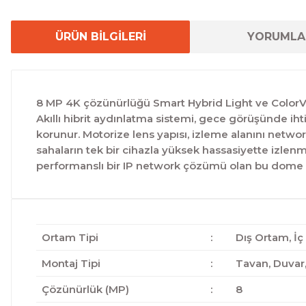
ÜRÜN BİLGİLERİ
YORUMLA
8 MP 4K çözünürlüğü Smart Hybrid Light ve ColorVu 
Akıllı hibrit aydınlatma sistemi, gece görüşünde iht
korunur. Motorize lens yapısı, izleme alanını netw
sahaların tek bir cihazla yüksek hassasiyette izlenm
performanslı bir IP network çözümü olan bu dome k
Ortam Tipi
:
Dış Ortam, İ
Montaj Tipi
:
Tavan, Duvar,
Çözünürlük (MP)
:
8