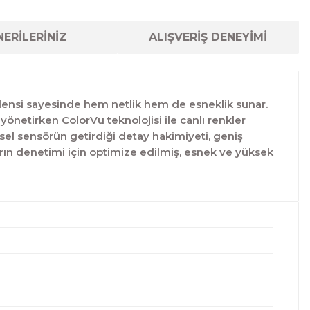
ERİLERİNİZ
ALIŞVERİŞ DENEYİMİ
 lensi sayesinde hem netlik hem de esneklik sunar.
önetirken ColorVu teknolojisi ile canlı renkler
el sensörün getirdiği detay hakimiyeti, geniş
ların denetimi için optimize edilmiş, esnek ve yüksek