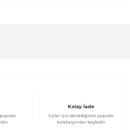
lanarak tarafımıza iletebilirsiniz.
Kolay İade
 popüler
Sizler için derlediğimiz popüler
edin
koleksiyonları keşfedin