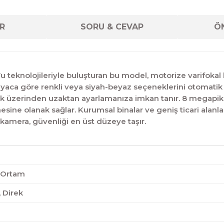
R
SORU & CEVAP
ÖN
teknolojileriyle buluşturan bu model, motorize varifokal
iyaca göre renkli veya siyah-beyaz seçeneklerini otomatik y
ork üzerinden uzaktan ayarlamanıza imkan tanır. 8 megapiks
esine olanak sağlar. Kurumsal binalar ve geniş ticari alan
amera, güvenliği en üst düzeye taşır.
ç Ortam
 Direk