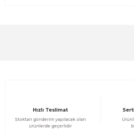
Bu ürünün fiyat bilgisi, resim, ürün açıklamalarında ve 
Görüş ve önerileriniz için teşekkür ederiz.
Ürün resmi kalitesiz, bozuk veya görüntülenemiyor.
Ürün açıklamasında eksik bilgiler bulunuyor.
Ürün bilgilerinde hatalar bulunuyor.
Ürün fiyatı diğer sitelerden daha pahalı.
Bu ürüne benzer farklı alternatifler olmalı.
Hızlı Teslimat
Sert
Stoktan gönderim yapılacak olan
Ürünl
ürünlerde geçerlidir
b