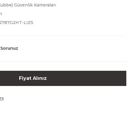
ubbe) Güvenlik Kameraları
n
2787G2HT-LIZS
 Sorunuz
Fiyat Alınız
Et