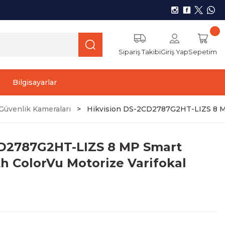
Sipariş Takibi
Giriş Yap
Sepetim
Bilgisayarlar
üvenlik Kameraları
Hikvision DS-2CD2787G2HT-LIZS 8 MP
CD2787G2HT-LIZS 8 MP Smart
th ColorVu Motorize Varifokal