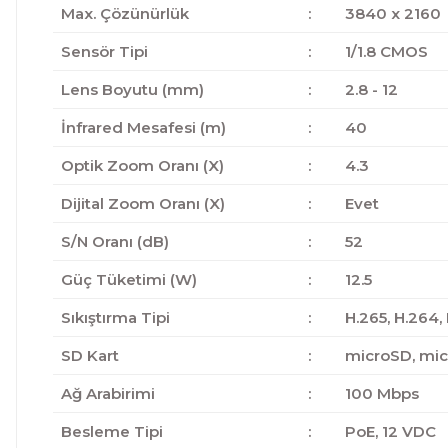
Max. Çözünürlük
:
3840 x 2160
Sensör Tipi
:
1/1.8 CMOS
Lens Boyutu (mm)
:
2.8 - 12
İnfrared Mesafesi (m)
:
40
Optik Zoom Oranı (X)
:
4.3
Dijital Zoom Oranı (X)
:
Evet
S/N Oranı (dB)
:
52
Güç Tüketimi (W)
:
12.5
Sıkıştırma Tipi
:
H.265, H.264,
SD Kart
:
microSD, mi
Ağ Arabirimi
:
100 Mbps
Besleme Tipi
:
PoE, 12 VDC