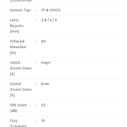
Çözünürlük
Sensör Tipi
:
1/1.8 CMOS
Lens
:
2.8 / 4 / 6
Boyutu
(mm)
İnfrared
:
60
Mesafesi
(m)
Optik
:
Hayır
Zoom Oranı
(X)
Dijital
:
Evet
Zoom Oranı
(X)
S/N Oranı
:
52
(dB)
Güç
:
19
Tüketimi