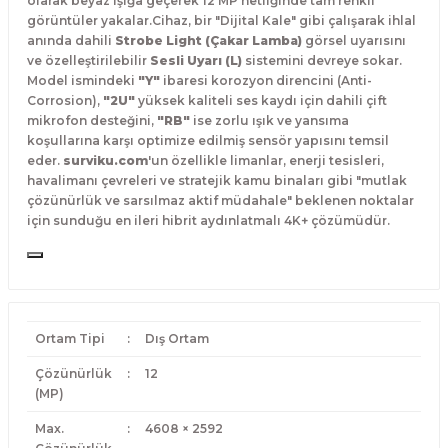
olarak beyaz ışığa geçerek 12 MP netliğinde tam renkli
görüntüler yakalar.
Cihaz, bir "Dijital Kale" gibi çalışarak ihlal
anında dahili
Strobe Light (Çakar Lamba)
görsel uyarısını
ve özelleştirilebilir
Sesli Uyarı (L)
sistemini devreye sokar.
Model ismindeki
"Y"
ibaresi korozyon direncini (Anti-
Corrosion),
"2U"
yüksek kaliteli ses kaydı için dahili çift
mikrofon desteğini,
"RB"
ise zorlu ışık ve yansıma
koşullarına karşı optimize edilmiş sensör yapısını temsil
eder.
surviku.com
'un özellikle limanlar, enerji tesisleri,
havalimanı çevreleri ve stratejik kamu binaları gibi "mutlak
çözünürlük ve sarsılmaz aktif müdahale" beklenen noktalar
için sunduğu en ileri hibrit aydınlatmalı 4K+ çözümüdür.
Ortam Tipi
:
Dış Ortam
Çözünürlük
:
12
(MP)
Max.
:
4608 × 2592