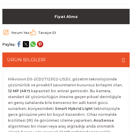
 Paketleri
Fiyat Alınız
Yorum Yaz
Tavsiye Et
Paylaş:
ÜRÜN BİLGİLERİ
Hikvision DS-2CD2T123G2-LIS2U, gözetim teknolojisinde
çözünürlük ve proaktif savunmanın kusursuz birleşimi olan,
12 MP (4K+)
kapasiteli bir amiral gemisidir. Bu kamera,
standart 4K çözünürlüğün ötesine geçen piksel derinliğiyle
en geniş sahalarda bile benzersiz bir adli kanıt gücü
sunarken, bünyesindeki
Smart Hybrid Light
teknolojisiyle
gece görüşüne yeni bir boyut kazandırır.
Cihaz normalde
kızılötesi (IR) ile görünmez izleme yaparken,
AcuSense
algoritması bir insan veya araç algıladığı anda otomatik