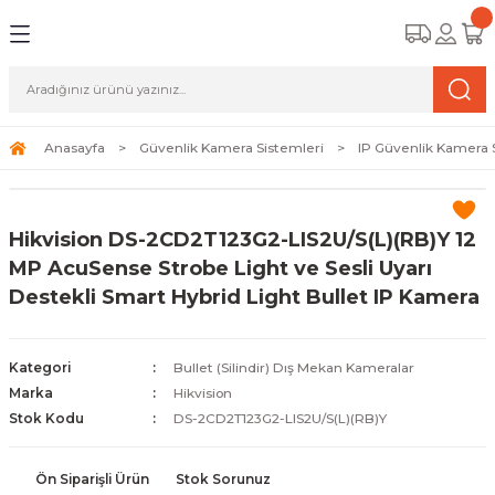
Geri Dön
Geri Dön
Geri Dön
amera Sistemleri
r Güvenlik
zi ve Depolama Ürünleri
mera Sistemleri (Network Kameraları)
lik Duvarı) Cihazları
eri
Anasayfa
Güvenlik Kamera Sistemleri
IP Güvenlik Kamera 
ihazları (NVR ve DVR)
 (Ağ Anahtarı) Modelleri
ama Sistemleri
Hikvision DS-2CD2T123G2-LIS2U/S(L)(RB)Y 12
Harddiskleri ve Depolama Çözümleri
sal Ağ Yönlendiricileri
 ve SSD
MP AcuSense Strobe Light ve Sesli Uyarı
Destekli Smart Hybrid Light Bullet IP Kamera
ksesuarları ve Bağlantı Kabloları
-Fi) ve Access Point Ürünleri
elaket Kurtarma
 ve Kamera Lisansları
ve Antivirüs Yazılımları
temleri
Kategori
Bullet (Silindir) Dış Mekan Kameralar
Marka
Hikvision
 Veri Merkezi Altyapısı
Stok Kodu
DS-2CD2T123G2-LIS2U/S(L)(RB)Y
tam İzleme
Ön Siparişli Ürün
Stok Sorunuz