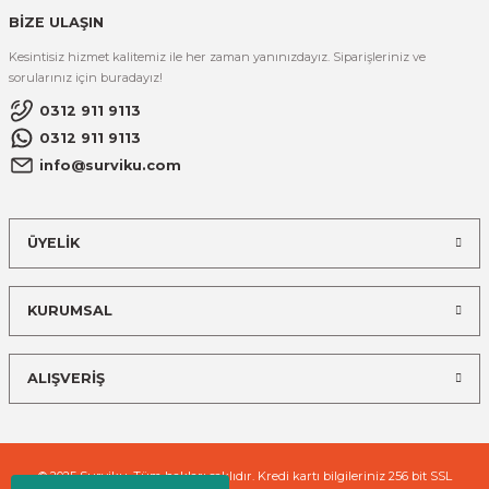
BİZE ULAŞIN
Kesintisiz hizmet kalitemiz ile her zaman yanınızdayız. Siparişleriniz ve
sorularınız için buradayız!
0312 911 9113
0312 911 9113
info@surviku.com
ÜYELİK
KURUMSAL
ALIŞVERİŞ
© 2025 Surviku. Tüm hakları saklıdır. Kredi kartı bilgileriniz 256 bit SSL