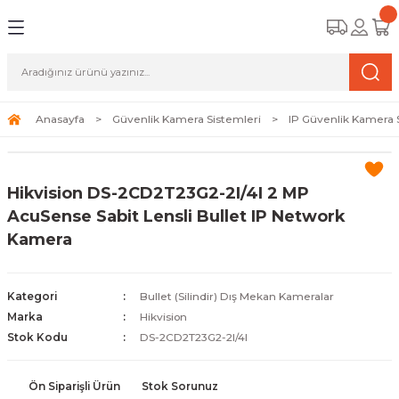
Geri Dön
Geri Dön
Geri Dön
amera Sistemleri
r Güvenlik
zi ve Depolama Ürünleri
mera Sistemleri (Network Kameraları)
lik Duvarı) Cihazları
eri
Anasayfa
Güvenlik Kamera Sistemleri
IP Güvenlik Kamera 
ihazları (NVR ve DVR)
 (Ağ Anahtarı) Modelleri
ama Sistemleri
Hikvision DS-2CD2T23G2-2I/4I 2 MP
Harddiskleri ve Depolama Çözümleri
sal Ağ Yönlendiricileri
 ve SSD
AcuSense Sabit Lensli Bullet IP Network
Kamera
ksesuarları ve Bağlantı Kabloları
-Fi) ve Access Point Ürünleri
elaket Kurtarma
 ve Kamera Lisansları
ve Antivirüs Yazılımları
temleri
Kategori
Bullet (Silindir) Dış Mekan Kameralar
Marka
Hikvision
 Veri Merkezi Altyapısı
Stok Kodu
DS-2CD2T23G2-2I/4I
tam İzleme
Ön Siparişli Ürün
Stok Sorunuz