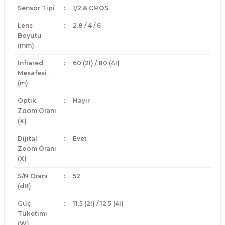
Sensör Tipi
:
1/2.8 CMOS
Lens
:
2.8 / 4 / 6
Boyutu
(mm)
İnfrared
:
60 (2I) / 80 (4I)
Mesafesi
(m)
Optik
:
Hayır
Zoom Oranı
(X)
Dijital
:
Evet
Zoom Oranı
(X)
S/N Oranı
:
52
(dB)
Güç
:
11.5 (2I) / 12.5 (4I)
Tüketimi
(W)