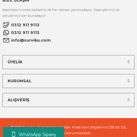
BİZE ULAŞIN
Kesintisiz hizmet kalitemiz ile her zaman yanınızdayız. Siparişleriniz ve
sorularınız için buradayız!
0312 911 9113
0312 911 9113
info@surviku.com
ÜYELİK
KURUMSAL
ALIŞVERİŞ
© 2025 Surviku. Tüm hakları saklıdır. Kredi kartı bilgileriniz 256 bit SSL
sertifikası ile korunmaktadır.
WhatsApp Sipariş