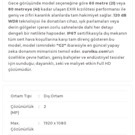
Gece görüşünde model seçeneğine göre
60 metre (2I)
veya
80 metreye (4I)
kadar ulaşan EXIR kızılötesi performansı ile
geniş ve zifiri karanlık alanlarda tam hakimiyet sağlar.
120 dB
WDR
teknolojisi ile donatılan cihaz, ışık parlamaları veya
derin gölgeler içeren zorlu sahnelerde dahi her detayı
dengeli bir netlikte hapseder.
IP67
sertifikasıyla dış mekanın
tüm sert hava koşullarına karşı tam direnç gösteren bu
model, model ismindeki
"G2"
ibaresiyle en güncel yapay
zeka donanım mimarisini temsil eder.
surviku.com
'un
özellikle çevre hatları, geniş bahçeler ve endüstriyel tesisler
için sunduğu; dayanıklı, zeki ve maliyet-etkin Full HD
çözümüdür.
Ortam Tipi
:
Dış Ortam
Çözünürlük
:
2
(MP)
Max.
:
1920 x 1080
Çözünürlük