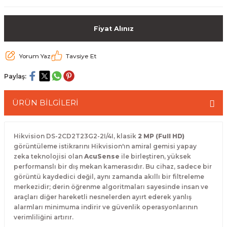
 Paketleri
Fiyat Alınız
Yorum Yaz
Tavsiye Et
Paylaş:
ÜRÜN BİLGİLERİ
Hikvision DS-2CD2T23G2-2I/4I, klasik
2 MP (Full HD)
görüntüleme istikrarını Hikvision'ın amiral gemisi yapay
zeka teknolojisi olan
AcuSense
ile birleştiren, yüksek
performanslı bir dış mekan kamerasıdır.
Bu cihaz, sadece bir
görüntü kaydedici değil, aynı zamanda akıllı bir filtreleme
merkezidir; derin öğrenme algoritmaları sayesinde insan ve
araçları diğer hareketli nesnelerden ayırt ederek yanlış
alarmları minimuma indirir ve güvenlik operasyonlarının
verimliliğini artırır.