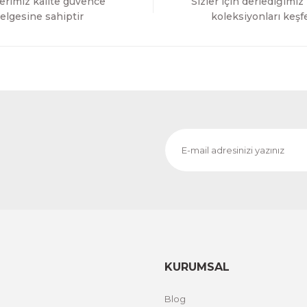
erimiz kalite güvence
Sizler için derlediğimiz
Gönder
elgesine sahiptir
koleksiyonları keşf
KURUMSAL
Blog