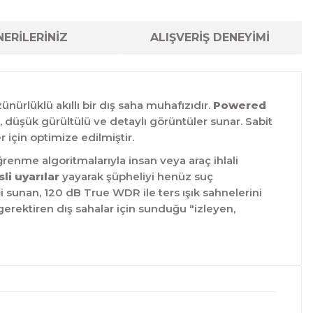
ERİLERİNİZ
ALIŞVERİŞ DENEYİMİ
ünürlüklü akıllı bir dış saha muhafızıdır.
Powered
e, düşük gürültülü ve detaylı görüntüler sunar. Sabit
 için optimize edilmiştir.
renme algoritmalarıyla insan veya araç ihlali
sli uyarılar
yayarak şüpheliyi henüz suç
i sunan, 120 dB True WDR ile ters ışık sahnelerini
k gerektiren dış sahalar için sunduğu "izleyen,