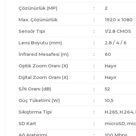
Çözünürlük (MP)
:
2
Max. Çözünürlük
:
1920 x 1080
Sensör Tipi
:
1/2.8 CMOS
Lens Boyutu (mm)
:
2.8 / 4 / 6
İnfrared Mesafesi (m)
:
60
Optik Zoom Oranı (X)
:
Hayır
Dijital Zoom Oranı (X)
:
Hayır
S/N Oranı (dB)
:
52
Güç Tüketimi (W)
:
10,5
Sıkıştırma Tipi
:
H.265, H.264,
SD Kart
:
microSD, mi
Ağ Arabirimi
:
100 Mbps