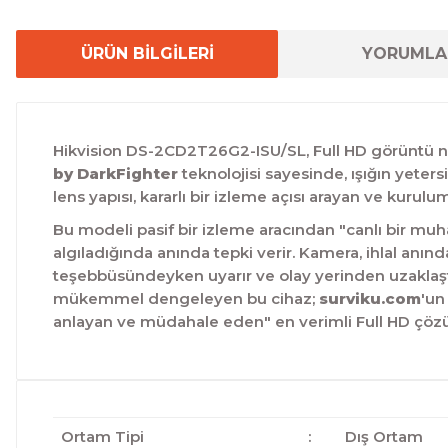
ÜRÜN BİLGİLERİ
YORUMLA
Hikvision DS-2CD2T26G2-ISU/SL, Full HD görüntü netl
by DarkFighter
teknolojisi sayesinde, ışığın yeters
lens yapısı, kararlı bir izleme açısı arayan ve kurul
Bu modeli pasif bir izleme aracından "canlı bir mu
algıladığında anında tepki verir. Kamera, ihlal anın
teşebbüsündeyken uyarır ve olay yerinden uzaklaştır
mükemmel dengeleyen bu cihaz;
surviku.com
'un
anlayan ve müdahale eden" en verimli Full HD çö
Ortam Tipi
:
Dış Ortam