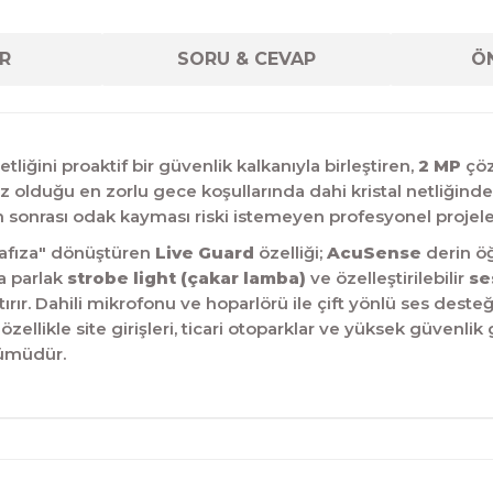
R
SORU & CEVAP
ÖN
iğini proaktif bir güvenlik kalkanıyla birleştiren,
2 MP
çöz
iz olduğu en zorlu gece koşullarında dahi kristal netliğind
um sonrası odak kayması riski istemeyen profesyonel projeler
hafıza" dönüştüren
Live Guard
özelliği;
AcuSense
derin öğ
da parlak
strobe light (çakar lamba)
ve özelleştirilebilir
se
ır. Dahili mikrofonu ve hoparlörü ile çift yönlü ses desteğ
 özellikle site girişleri, ticari otoparklar ve yüksek güvenli
zümüdür.