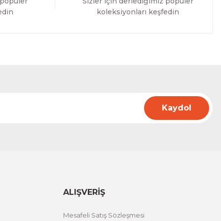
 popüler
Sizler için derlediğimiz popüler
edin
koleksiyonları keşfedin
Kaydol
ALIŞVERİŞ
Mesafeli Satış Sözleşmesi