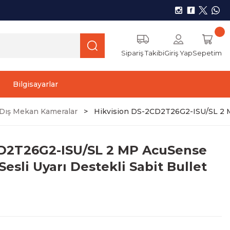
Sipariş Takibi
Giriş Yap
Sepetim
Bilgisayarlar
r) Dış Mekan Kameralar
Hikvision DS-2CD2T26G2-ISU/SL 2 MP
CD2T26G2-ISU/SL 2 MP AcuSense
Sesli Uyarı Destekli Sabit Bullet