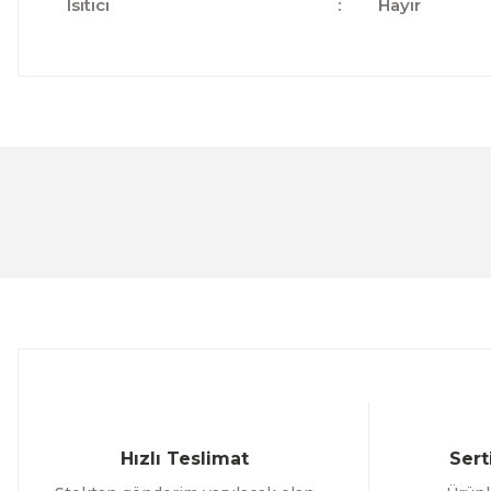
Isıtıcı
:
Hayır
Bu ürünün fiyat bilgisi, resim, ürün açıklamalarında ve 
Görüş ve önerileriniz için teşekkür ederiz.
Ürün resmi kalitesiz, bozuk veya görüntülenemiyor.
Ürün açıklamasında eksik bilgiler bulunuyor.
Ürün bilgilerinde hatalar bulunuyor.
Ürün fiyatı diğer sitelerden daha pahalı.
Bu ürüne benzer farklı alternatifler olmalı.
Hızlı Teslimat
Sert