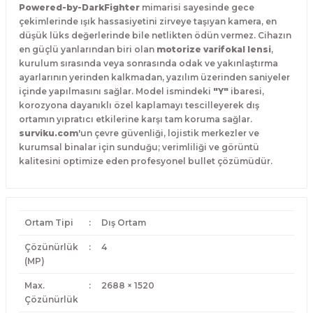
Powered-by-DarkFighter
mimarisi sayesinde gece
çekimlerinde ışık hassasiyetini zirveye taşıyan kamera, en
düşük lüks değerlerinde bile netlikten ödün vermez. Cihazın
en güçlü yanlarından biri olan
motorize varifokal lensi
,
kurulum sırasında veya sonrasında odak ve yakınlaştırma
ayarlarının yerinden kalkmadan, yazılım üzerinden saniyeler
içinde yapılmasını sağlar. Model ismindeki
"Y"
ibaresi,
korozyona dayanıklı özel kaplamayı tescilleyerek dış
ortamın yıpratıcı etkilerine karşı tam koruma sağlar.
surviku.com
'un çevre güvenliği, lojistik merkezler ve
kurumsal binalar için sunduğu; verimliliği ve görüntü
kalitesini optimize eden profesyonel bullet çözümüdür.
Ortam Tipi
:
Dış Ortam
Çözünürlük
:
4
(MP)
Max.
:
2688 × 1520
Çözünürlük