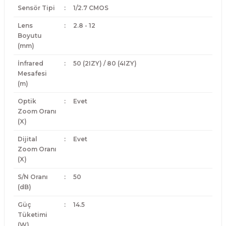
Sensör Tipi
:
1/2.7 CMOS
Lens
:
2.8 - 12
Boyutu
(mm)
İnfrared
:
50 (2IZY) / 80 (4IZY)
Mesafesi
(m)
Optik
:
Evet
Zoom Oranı
(X)
Dijital
:
Evet
Zoom Oranı
(X)
S/N Oranı
:
50
(dB)
Güç
:
14.5
Tüketimi
(W)