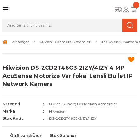
Geri Dön
Geri Dön
Geri Dön
amera Sistemleri
r Güvenlik
zi ve Depolama Ürünleri
mera Sistemleri (Network Kameraları)
lik Duvarı) Cihazları
eri
Anasayfa
Güvenlik Kamera Sistemleri
IP Güvenlik Kamera 
ihazları (NVR ve DVR)
 (Ağ Anahtarı) Modelleri
ama Sistemleri
Hikvision DS-2CD2T46G3-2IZY/4IZY 4 MP
Harddiskleri ve Depolama Çözümleri
sal Ağ Yönlendiricileri
 ve SSD
AcuSense Motorize Varifokal Lensli Bullet IP
Network Kamera
ksesuarları ve Bağlantı Kabloları
-Fi) ve Access Point Ürünleri
elaket Kurtarma
 ve Kamera Lisansları
ve Antivirüs Yazılımları
temleri
Kategori
Bullet (Silindir) Dış Mekan Kameralar
Marka
Hikvision
 Veri Merkezi Altyapısı
Stok Kodu
DS-2CD2T46G3-2IZY/4IZY
tam İzleme
Ön Siparişli Ürün
Stok Sorunuz