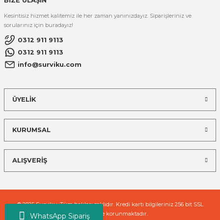
BİZE ULAŞIN
Kesintisiz hizmet kalitemiz ile her zaman yanınızdayız. Siparişleriniz ve
sorularınız için buradayız!
0312 911 9113
0312 911 9113
info@surviku.com
ÜYELİK
KURUMSAL
ALIŞVERİŞ
© 2025 Surviku. Tüm hakları saklıdır. Kredi kartı bilgileriniz 256 bit SSL
sertifikası ile korunmaktadır.
WhatsApp Sipariş