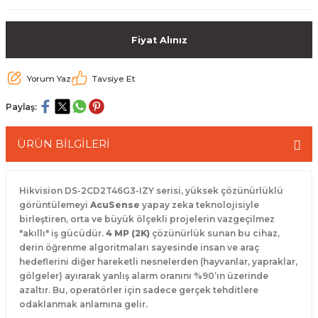
 Paketleri
Fiyat Alınız
Yorum Yaz
Tavsiye Et
Paylaş:
ÜRÜN BİLGİLERİ
Hikvision DS-2CD2T46G3-IZY serisi, yüksek çözünürlüklü
görüntülemeyi
AcuSense
yapay zeka teknolojisiyle
birleştiren, orta ve büyük ölçekli projelerin vazgeçilmez
"akıllı" iş gücüdür.
4 MP (2K)
çözünürlük sunan bu cihaz,
derin öğrenme algoritmaları sayesinde insan ve araç
hedeflerini diğer hareketli nesnelerden (hayvanlar, yapraklar,
gölgeler) ayırarak yanlış alarm oranını %90’ın üzerinde
azaltır. Bu, operatörler için sadece gerçek tehditlere
odaklanmak anlamına gelir.