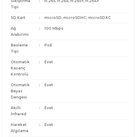
Sıkıştırma
:
H.265, H.264, H.265+, H.264+
Tipi
SD Kart
:
microSD, microSDHC, microSDXC
Ağ
:
100 Mbps
Arabirimi
Besleme
:
PoE
Tipi
Otomatik
:
Evet
Kazanç
Kontrolü
Otomatik
:
Evet
Beyaz
Dengesi
Akıllı
:
Evet
İnfrared
Hareket
:
Evet
Algılama