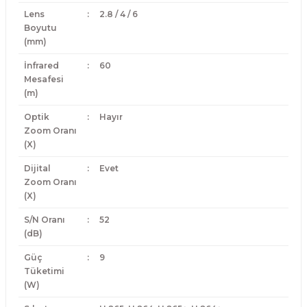
Lens
:
2.8 / 4 / 6
Boyutu
(mm)
İnfrared
:
60
Mesafesi
(m)
Optik
:
Hayır
Zoom Oranı
(X)
Dijital
:
Evet
Zoom Oranı
(X)
S/N Oranı
:
52
(dB)
Güç
:
9
Tüketimi
(W)