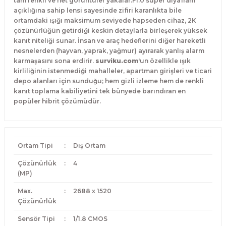
tam renkli ve net görüntüler yakalar.
F1.0 süper diyafram
açıklığına sahip lensi sayesinde zifiri karanlıkta bile
ortamdaki ışığı maksimum seviyede hapseden cihaz, 2K
çözünürlüğün getirdiği keskin detaylarla birleşerek yüksek
kanıt niteliği sunar.
İnsan ve araç hedeflerini diğer hareketli
nesnelerden (hayvan, yaprak, yağmur) ayırarak yanlış alarm
karmaşasını sona erdirir.
surviku.com
'un özellikle ışık
kirliliğinin istenmediği mahalleler, apartman girişleri ve ticari
depo alanları için sunduğu; hem gizli izleme hem de renkli
kanıt toplama kabiliyetini tek bünyede barındıran en
popüler hibrit çözümüdür.
Ortam Tipi
:
Dış Ortam
Çözünürlük
:
4
(MP)
Max.
:
2688 x 1520
Çözünürlük
Sensör Tipi
:
1/1.8 CMOS