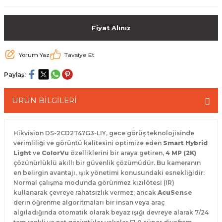
 Paketleri
Fiyat Alınız
Yorum Yaz
Tavsiye Et
Paylaş:
ÜRÜN BİLGİLERİ
Hikvision DS-2CD2T47G3-LIY, gece görüş teknolojisinde
verimliliği ve görüntü kalitesini optimize eden
Smart Hybrid
Light
ve
ColorVu
özelliklerini bir araya getiren,
4 MP (2K)
çözünürlüklü akıllı bir güvenlik çözümüdür.
Bu kameranın
en belirgin avantajı, ışık yönetimi konusundaki esnekliğidir:
Normal çalışma modunda görünmez kızılötesi (IR)
kullanarak çevreye rahatsızlık vermez; ancak
AcuSense
derin öğrenme algoritmaları bir insan veya araç
algıladığında otomatik olarak beyaz ışığı devreye alarak 7/24