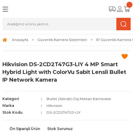
Geri Dön
Geri Dön
Geri Dön
amera Sistemleri
r Güvenlik
zi ve Depolama Ürünleri
mera Sistemleri (Network Kameraları)
lik Duvarı) Cihazları
eri
Anasayfa
Güvenlik Kamera Sistemleri
IP Güvenlik Kamera 
ihazları (NVR ve DVR)
 (Ağ Anahtarı) Modelleri
ama Sistemleri
Hikvision DS-2CD2T47G3-LIY 4 MP Smart
Harddiskleri ve Depolama Çözümleri
sal Ağ Yönlendiricileri
 ve SSD
Hybrid Light with ColorVu Sabit Lensli Bullet
IP Network Kamera
ksesuarları ve Bağlantı Kabloları
-Fi) ve Access Point Ürünleri
elaket Kurtarma
 ve Kamera Lisansları
ve Antivirüs Yazılımları
temleri
Kategori
Bullet (Silindir) Dış Mekan Kameralar
Marka
Hikvision
 Veri Merkezi Altyapısı
Stok Kodu
DS-2CD2T47G3-LIY
tam İzleme
Ön Siparişli Ürün
Stok Sorunuz