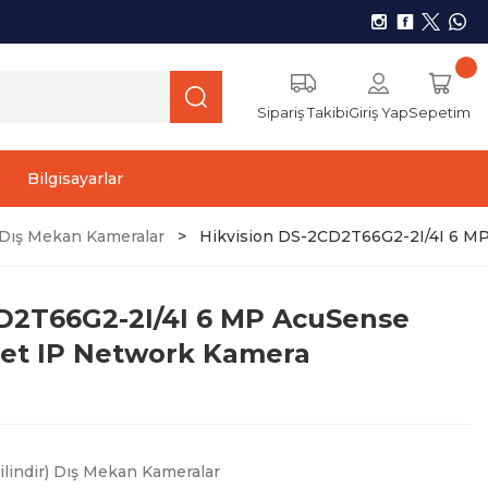
Sipariş Takibi
Giriş Yap
Sepetim
Bilgisayarlar
r) Dış Mekan Kameralar
Hikvision DS-2CD2T66G2-2I/4I 6 MP
CD2T66G2-2I/4I 6 MP AcuSense
llet IP Network Kamera
Silindir) Dış Mekan Kameralar