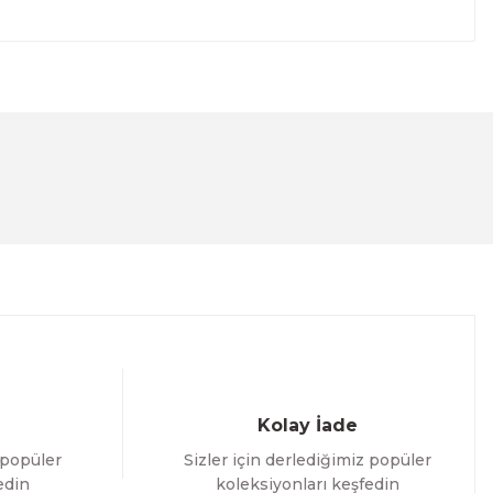
lanarak tarafımıza iletebilirsiniz.
Kolay İade
 popüler
Sizler için derlediğimiz popüler
edin
koleksiyonları keşfedin