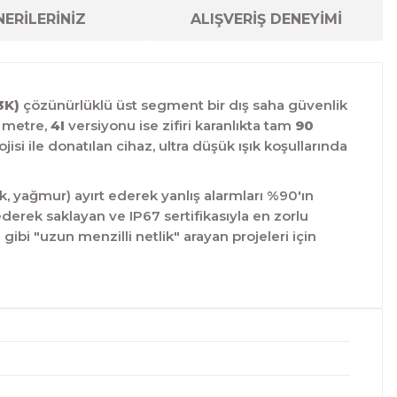
ERİLERİNİZ
ALIŞVERİŞ DENEYİMİ
3K)
çözünürlüklü üst segment bir dış saha güvenlik
 metre,
4I
versiyonu ise zifiri karanlıkta tam
90
jisi ile donatılan cihaz,
ultra düşük ışık koşullarında
k,
yağmur) ayırt ederek yanlış alarmları %90'ın
ederek saklayan ve IP67 sertifikasıyla en zorlu
gibi "uzun menzilli netlik" arayan projeleri için