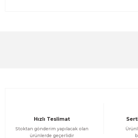
Bu ürünün fiyat bilgisi, resim, ürün açıklamalarında ve 
Görüş ve önerileriniz için teşekkür ederiz.
Ürün resmi kalitesiz, bozuk veya görüntülenemiyor.
Ürün açıklamasında eksik bilgiler bulunuyor.
Ürün bilgilerinde hatalar bulunuyor.
Ürün fiyatı diğer sitelerden daha pahalı.
Bu ürüne benzer farklı alternatifler olmalı.
Hızlı Teslimat
Sert
Stoktan gönderim yapılacak olan
Ürünl
ürünlerde geçerlidir
b