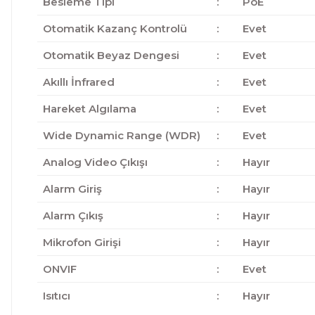
Besleme Tipi
:
PoE
Otomatik Kazanç Kontrolü
:
Evet
Otomatik Beyaz Dengesi
:
Evet
Akıllı İnfrared
:
Evet
Hareket Algılama
:
Evet
Wide Dynamic Range (WDR)
:
Evet
Analog Video Çıkışı
:
Hayır
Alarm Giriş
:
Hayır
Alarm Çıkış
:
Hayır
Mikrofon Girişi
:
Hayır
ONVIF
:
Evet
Isıtıcı
:
Hayır