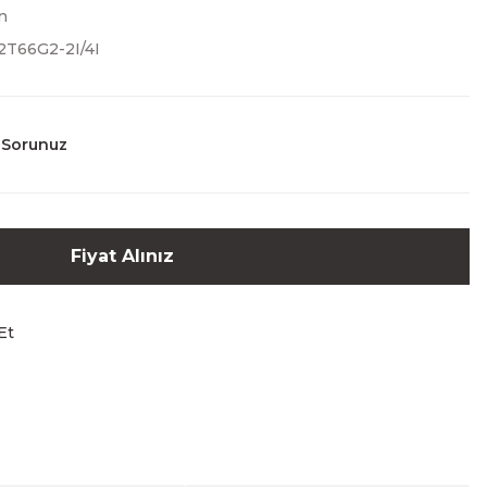
n
T66G2-2I/4I
 Sorunuz
Fiyat Alınız
Et