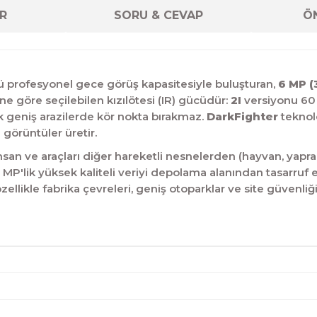
R
SORU & CEVAP
ÖN
profesyonel gece görüş kapasitesiyle buluşturan,
6 MP (
 göre seçilebilen kızılötesi (IR) gücüdür:
2I
versiyonu 60
k geniş arazilerde kör nokta bırakmaz.
DarkFighter
teknolo
 görüntüler üretir.
an ve araçları diğer hareketli nesnelerden (hayvan,
yapra
 6 MP'lik yüksek kaliteli veriyi depolama alanından tasarruf 
zellikle fabrika çevreleri,
geniş otoparklar ve site güvenliği 