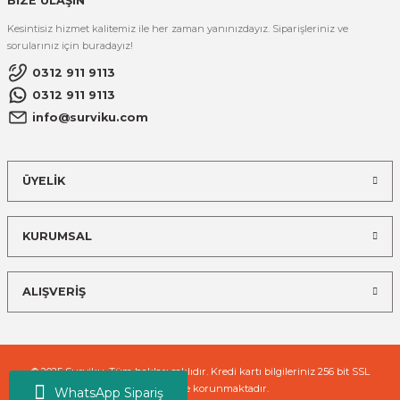
BİZE ULAŞIN
Kesintisiz hizmet kalitemiz ile her zaman yanınızdayız. Siparişleriniz ve
sorularınız için buradayız!
0312 911 9113
0312 911 9113
info@surviku.com
ÜYELİK
KURUMSAL
ALIŞVERİŞ
© 2025 Surviku. Tüm hakları saklıdır. Kredi kartı bilgileriniz 256 bit SSL
sertifikası ile korunmaktadır.
WhatsApp Sipariş