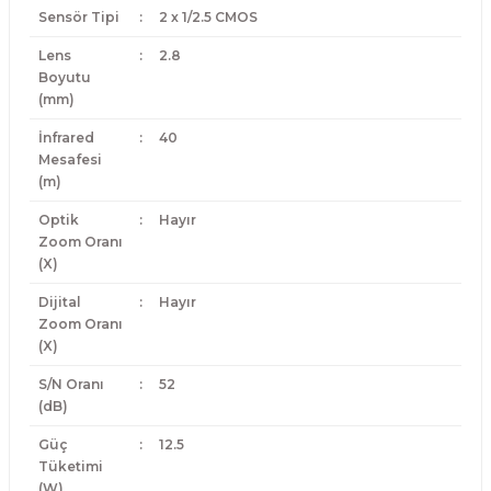
Sensör Tipi
:
2 x 1/2.5 CMOS
Lens
:
2.8
Boyutu
(mm)
İnfrared
:
40
Mesafesi
(m)
Optik
:
Hayır
Zoom Oranı
(X)
Dijital
:
Hayır
Zoom Oranı
(X)
S/N Oranı
:
52
(dB)
Güç
:
12.5
Tüketimi
(W)