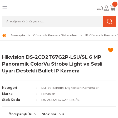
Geri Dön
Geri Dön
Geri Dön
amera Sistemleri
r Güvenlik
zi ve Depolama Ürünleri
mera Sistemleri (Network Kameraları)
lik Duvarı) Cihazları
eri
Anasayfa
Güvenlik Kamera Sistemleri
IP Güvenlik Kamera 
ihazları (NVR ve DVR)
 (Ağ Anahtarı) Modelleri
ama Sistemleri
Hikvision DS-2CD2T67G2P-LSU/SL 6 MP
Harddiskleri ve Depolama Çözümleri
sal Ağ Yönlendiricileri
 ve SSD
Panoramik ColorVu Strobe Light ve Sesli
Uyarı Destekli Bullet IP Kamera
ksesuarları ve Bağlantı Kabloları
-Fi) ve Access Point Ürünleri
elaket Kurtarma
 ve Kamera Lisansları
ve Antivirüs Yazılımları
temleri
Kategori
Bullet (Silindir) Dış Mekan Kameralar
Marka
Hikvision
 Veri Merkezi Altyapısı
Stok Kodu
DS-2CD2T67G2P-LSU/SL
tam İzleme
Ön Siparişli Ürün
Stok Sorunuz