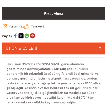
 Paketleri
Fiyat Alınız
Yorum Yaz
Tavsiye Et
Paylaş:
ÜRÜN BİLGİLERİ
Hikvision DS-2CD2T67G2P-LSU/SL, geniş alanların
gözetiminde devrim yaratan,
6 MP (3K)
çözünürlüklü
panoramik bir teknoloji üssüdür. Çift lensli özel mimarisi ve
gelişmiş görüntü birleştirme algoritması sayesinde, birden
fazla kameranın yapacağı işi tek başına üstlenerek
180° ultra
geniş açılı
, kesintisiz ve kör noktasız tek bir görüntü sunar.
ColorVu
teknolojisi ile güçlendirilen bu model, F1.0 süper
diyafram açıklığı sayesinde zifiri karanlıkta dahi 7/24 tam
renkli ve yüksek netlikte kayıt avantajı sağlar.