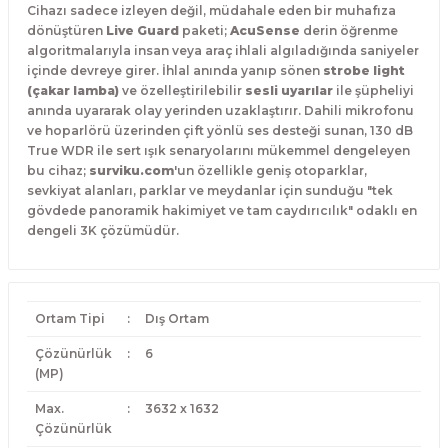
Cihazı sadece izleyen değil, müdahale eden bir muhafıza
dönüştüren
Live Guard
paketi;
AcuSense
derin öğrenme
algoritmalarıyla insan veya araç ihlali algıladığında saniyeler
içinde devreye girer. İhlal anında yanıp sönen
strobe light
(çakar lamba)
ve özelleştirilebilir
sesli uyarılar
ile şüpheliyi
anında uyararak olay yerinden uzaklaştırır. Dahili mikrofonu
ve hoparlörü üzerinden çift yönlü ses desteği sunan, 130 dB
True WDR ile sert ışık senaryolarını mükemmel dengeleyen
bu cihaz;
surviku.com
'un özellikle geniş otoparklar,
sevkiyat alanları, parklar ve meydanlar için sunduğu "tek
gövdede panoramik hakimiyet ve tam caydırıcılık" odaklı en
dengeli 3K çözümüdür.
Ortam Tipi
:
Dış Ortam
Çözünürlük
:
6
(MP)
Max.
:
3632 x 1632
Çözünürlük