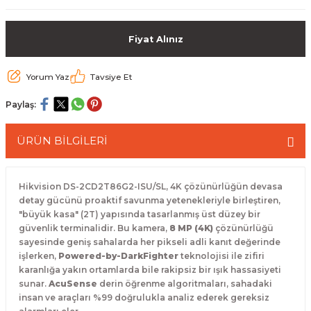
 Paketleri
Fiyat Alınız
Yorum Yaz
Tavsiye Et
Paylaş:
ÜRÜN BİLGİLERİ
Hikvision DS-2CD2T86G2-ISU/SL, 4K çözünürlüğün devasa
detay gücünü proaktif savunma yetenekleriyle birleştiren,
"büyük kasa" (2T) yapısında tasarlanmış üst düzey bir
güvenlik terminalidir. Bu kamera,
8 MP (4K)
çözünürlüğü
sayesinde geniş sahalarda her pikseli adli kanıt değerinde
işlerken,
Powered-by-DarkFighter
teknolojisi ile zifiri
karanlığa yakın ortamlarda bile rakipsiz bir ışık hassasiyeti
sunar.
AcuSense
derin öğrenme algoritmaları, sahadaki
insan ve araçları %99 doğrulukla analiz ederek gereksiz