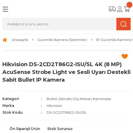
Geri Dön
Geri Dön
Geri Dön
amera Sistemleri
r Güvenlik
zi ve Depolama Ürünleri
mera Sistemleri (Network Kameraları)
lik Duvarı) Cihazları
eri
Anasayfa
Güvenlik Kamera Sistemleri
IP Güvenlik Kamera 
ihazları (NVR ve DVR)
 (Ağ Anahtarı) Modelleri
ama Sistemleri
Hikvision DS-2CD2T86G2-ISU/SL 4K (8 MP)
Harddiskleri ve Depolama Çözümleri
sal Ağ Yönlendiricileri
 ve SSD
AcuSense Strobe Light ve Sesli Uyarı Destekli
Sabit Bullet IP Kamera
ksesuarları ve Bağlantı Kabloları
-Fi) ve Access Point Ürünleri
elaket Kurtarma
 ve Kamera Lisansları
ve Antivirüs Yazılımları
temleri
Kategori
Bullet (Silindir) Dış Mekan Kameralar
Marka
Hikvision
 Veri Merkezi Altyapısı
Stok Kodu
DS-2CD2T86G2-ISU/SL
tam İzleme
Ön Siparişli Ürün
Stok Sorunuz