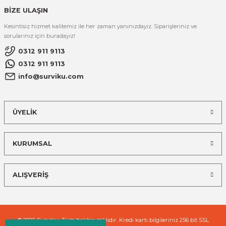
BİZE ULAŞIN
Kesintisiz hizmet kalitemiz ile her zaman yanınızdayız. Siparişleriniz ve
sorularınız için buradayız!
0312 911 9113
0312 911 9113
info@surviku.com
ÜYELİK
KURUMSAL
ALIŞVERİŞ
© 2025 Surviku. Tüm hakları saklıdır. Kredi kartı bilgileriniz 256 bit SSL