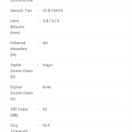
Çözünürlük
Sensör Tipi
:
1/1.8 CMOS
Lens
:
2.8 / 4 / 6
Boyutu
(mm)
İnfrared
:
60
Mesafesi
(m)
Optik
:
Hayır
Zoom Oranı
(X)
Dijital
:
Evet
Zoom Oranı
(X)
S/N Oranı
:
52
(dB)
Güç
:
10.5
Tüketimi