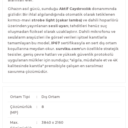
alarmları eler.
Cihazın asıl gücü, sunduğu
Aktif Caydırıcılık
donanımında
gizlidir: Bir ihlal algılandığında otomatik olarak tetiklenen
kırmızı-mavi
strobe light (çakar lamba)
ve dahili hoparlörü
üzerinden yayınlanan
sesli uyarı
, tehditleri henüz suç
oluşmadan fiziksel olarak uzaklaştırır. Dahili mikrofonu ve
ses/alarm arayüzleri ile görsel verileri işitsel kanıtlarla
tamamlayan bu model,
IP67
sertifikasıyla en sert dış ortam
koşullarına meydan okur.
surviku.com
'un özellikle stratejik
tesisler, geniş çevre hatları ve yüksek güvenlik protokolü
uygulanan mülkler için sunduğu; "algıla, müdahale et ve 4K
kalitesinde kanıtla" prensibiyle çalışan en sarsılmaz
savunma çözümüdür.
Ortam Tipi
:
Dış Ortam
Çözünürlük
:
8
(MP)
Max.
:
3840 x 2160